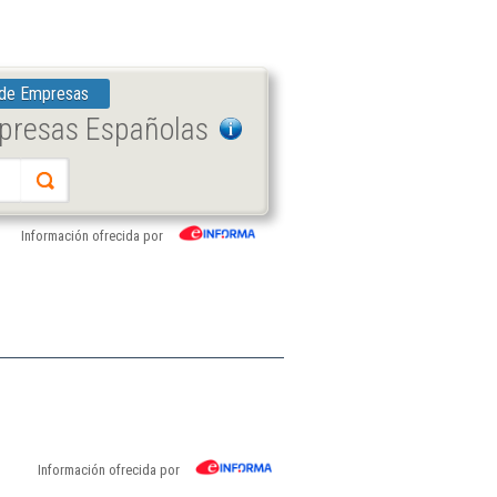
 de Empresas
mpresas Españolas
Información ofrecida por
Información ofrecida por