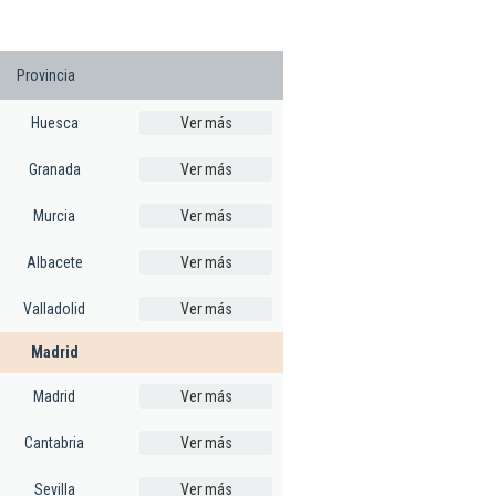
Provincia
Huesca
Ver más
Granada
Ver más
Murcia
Ver más
Albacete
Ver más
Valladolid
Ver más
Madrid
Madrid
Ver más
Cantabria
Ver más
Sevilla
Ver más