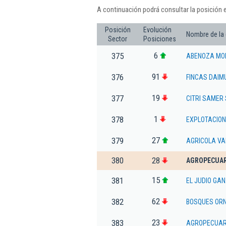
A continuación podrá consultar la posición e
Posición
Evolución
Nombre de la
Sector
Posiciones
6
375
ABENOZA MOR
91
376
FINCAS DAIM
19
377
CITRI SAMER 
1
378
EXPLOTACION
27
379
AGRICOLA VA
380
28
AGROPECUAR
15
381
EL JUDIO GA
62
382
BOSQUES OR
23
383
AGROPECUAR