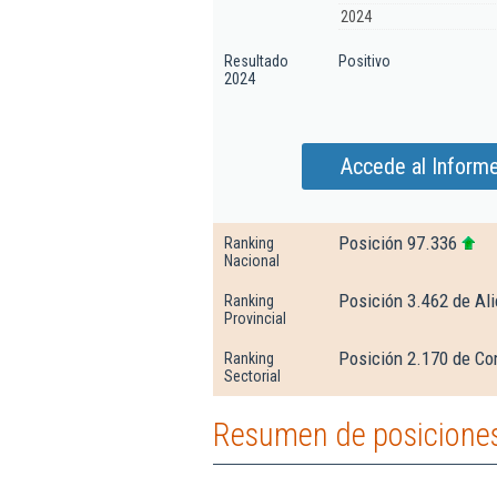
2024
Resultado
Positivo
2024
Accede al Inform
Posición 97.336
Ranking
Nacional
Posición 3.462 de Al
Ranking
Provincial
Posición 2.170 de Com
Ranking
Sectorial
Resumen de posiciones