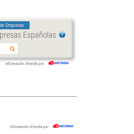
 de Empresas
mpresas Españolas
Información ofrecida por
Información ofrecida por