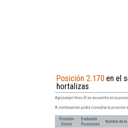
Posición 2.170
en el s
hortalizas
Agrosanpri Hnos Sl se encuentra en la posici
A continuación podrá consultar la posición 
Posición
Evolución
Nombre de la
Sector
Posiciones