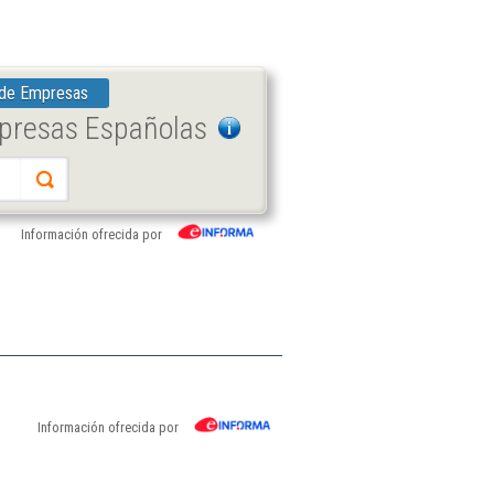
 de Empresas
mpresas Españolas
Información ofrecida por
Información ofrecida por