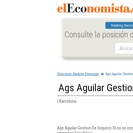
Ranking Nacio
Consulte la posición
Buscar:
Directorio Ranking Empresas
Ags Aguilar Gestio
Ags Aguilar Gestio
| Barcelona
Ags Aguilar Gestion De Seguros Sl no se enc
empresas Españolas.