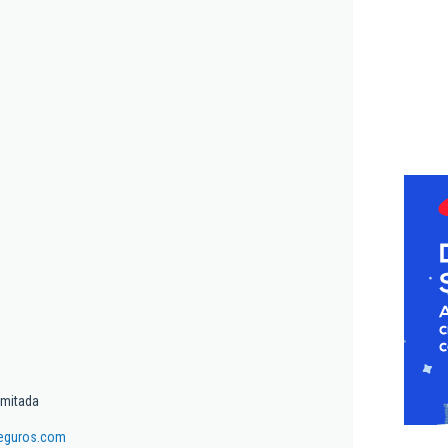
imitada
eguros.com