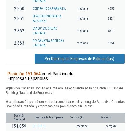
LIMITADA.
2.860
CENTRO HOGAR ARMAS SL
mediana
4755
SERVICIOS INTEGRALES
2.861
mediana
8121
AJECAN SL
LSA 2015 SOCIEDAD
2.862
mediana
5611
LIMITADA.
FLY CANAVIA, SOCIEDAD
2.863
mediana
8553
LIMITADA.
Ver Ranking de Empresas de Palmas (las)
Posición 151.064
en el Ranking de
Empresas Españolas
Aguaviva Canarias Sociedad Limitada. se encuentra en la posición 151.064 del
Ranking Nacional de Empresas.
A continuación podrá consultar la posición en el ranking de Aguaviva Canarias
Sociedad Limitada. y empresas con posiciones similares:
Posición
Nombre de la empresa
Ventas (€)
Provincia
Nacional
151.059
C. L. D S. L.
mediana
Zaragoza