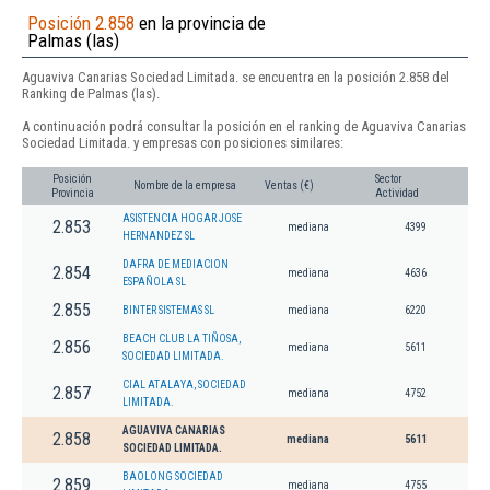
Posición 2.858
en la provincia de
Palmas (las)
Aguaviva Canarias Sociedad Limitada. se encuentra en la posición 2.858 del
Ranking de Palmas (las).
A continuación podrá consultar la posición en el ranking de Aguaviva Canarias
Sociedad Limitada. y empresas con posiciones similares:
Posición
Sector
Nombre de la empresa
Ventas (€)
Provincia
Actividad
ASISTENCIA HOGAR JOSE
2.853
mediana
4399
HERNANDEZ SL
DAFRA DE MEDIACION
2.854
mediana
4636
ESPAÑOLA SL
2.855
BINTER SISTEMAS SL
mediana
6220
BEACH CLUB LA TIÑOSA,
2.856
mediana
5611
SOCIEDAD LIMITADA.
CIAL ATALAYA, SOCIEDAD
2.857
mediana
4752
LIMITADA.
AGUAVIVA CANARIAS
2.858
mediana
5611
SOCIEDAD LIMITADA.
BAOLONG SOCIEDAD
2.859
mediana
4755