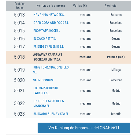
Posición
Nombre de la empresa
Ventas (€)
Provincia
Sector
5.013
HAVANNA NETWORK SL
mediana
Baleares
5.014
GARRIGOSA AND FOOD S.L.
mediana
Barcelona
5.015
PROMTAPA DOCE SL
mediana
Barcelona
5.016
EL XACO PETIT SL
mediana
Gerona
5.017
FRIENDS BY FRIENDS S.L.
mediana
Gerona
AGUAVIVA CANARIAS
5.018
mediana
Palmas (las)
SOCIEDAD LIMITADA.
KING TORRES BAJONDILLO
5.019
mediana
Málaga
SL.
5.020
SALMIGONDI SL.
mediana
Barcelona
LOS CAPRICHOS DE
5.021
mediana
Madrid
PATRICIA SL.
UNIQUE FLAVOR OF LA
5.022
mediana
Madrid
MANCHA SL.
5.023
BURGADO BUENAVISTA SL
mediana
Tenerife
Ver Ranking de Empresas del CNAE 5611