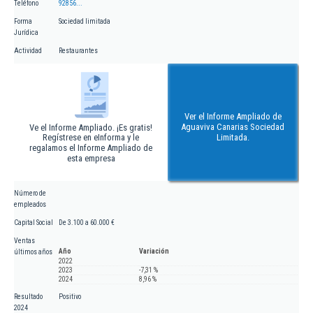
Teléfono
92856...
Forma
Sociedad limitada
Jurídica
Actividad
Restaurantes
Ver el Informe Ampliado de
Aguaviva Canarias Sociedad
Ve el Informe Ampliado. ¡Es gratis!
Regístrese en eInforma y le
Limitada.
regalamos el Informe Ampliado de
esta empresa
Número de
empleados
Capital Social
De 3.100 a 60.000 €
Ventas
Año
Variación
últimos años
2022
2023
-7,31 %
2024
8,96 %
Resultado
Positivo
2024