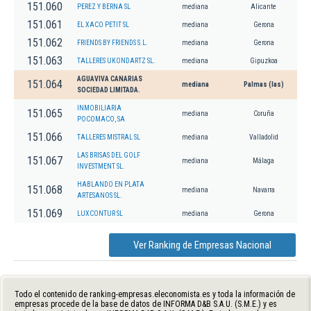
151.060
PEREZ Y BERNA SL
mediana
Alicante
151.061
EL XACO PETIT SL
mediana
Gerona
151.062
FRIENDS BY FRIENDS S.L.
mediana
Gerona
151.063
TALLERES UKONDARTZ SL.
mediana
Gipuzkoa
AGUAVIVA CANARIAS
151.064
mediana
Palmas (las)
SOCIEDAD LIMITADA.
INMOBILIARIA
151.065
mediana
Coruña
POCOMACO, SA
151.066
TALLERES MISTRAL SL
mediana
Valladolid
LAS BRISAS DEL GOLF
151.067
mediana
Málaga
INVESTMENT SL.
HABLANDO EN PLATA
151.068
mediana
Navarra
ARTESANOS SL.
151.069
LUXCONTUR SL
mediana
Gerona
Ver Ranking de Empresas Nacional
Todo el contenido de ranking-empresas.eleconomista.es y toda la información de
empresas procede de la base de datos de INFORMA D&B S.A.U. (S.M.E.) y es