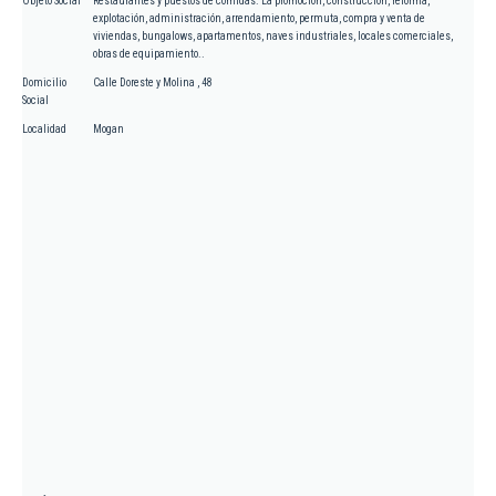
Objeto Social
Restaurantes y puestos de comidas. La promoción, construcción, reforma,
explotación, administración, arrendamiento, permuta, compra y venta de
viviendas, bungalows, apartamentos, naves industriales, locales comerciales,
obras de equipamiento..
Domicilio
Calle Doreste y Molina , 48
Social
Localidad
Mogan