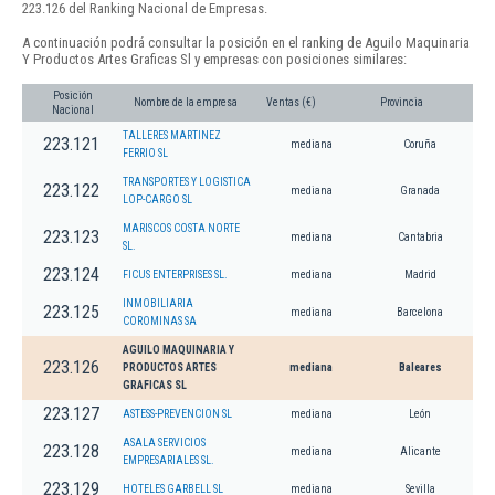
223.126 del Ranking Nacional de Empresas.
A continuación podrá consultar la posición en el ranking de Aguilo Maquinaria
Y Productos Artes Graficas Sl y empresas con posiciones similares:
Posición
Nombre de la empresa
Ventas (€)
Provincia
Nacional
TALLERES MARTINEZ
223.121
mediana
Coruña
FERRIO SL
TRANSPORTES Y LOGISTICA
223.122
mediana
Granada
LOP-CARGO SL
MARISCOS COSTA NORTE
223.123
mediana
Cantabria
SL.
223.124
FICUS ENTERPRISES SL.
mediana
Madrid
INMOBILIARIA
223.125
mediana
Barcelona
COROMINAS SA
AGUILO MAQUINARIA Y
223.126
PRODUCTOS ARTES
mediana
Baleares
GRAFICAS SL
223.127
ASTESS-PREVENCION SL
mediana
León
ASALA SERVICIOS
223.128
mediana
Alicante
EMPRESARIALES SL.
223.129
HOTELES GARBELL SL
mediana
Sevilla