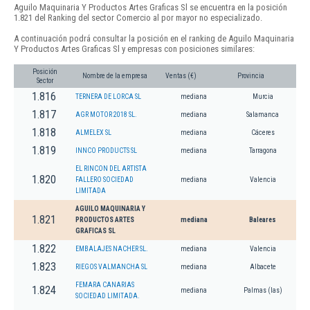
Aguilo Maquinaria Y Productos Artes Graficas Sl se encuentra en la posición
1.821 del Ranking del sector Comercio al por mayor no especializado.
A continuación podrá consultar la posición en el ranking de Aguilo Maquinaria
Y Productos Artes Graficas Sl y empresas con posiciones similares:
Posición
Nombre de la empresa
Ventas (€)
Provincia
Sector
1.816
TERNERA DE LORCA SL
mediana
Murcia
1.817
AGR MOTOR 2018 SL.
mediana
Salamanca
1.818
ALMELEX SL
mediana
Cáceres
1.819
INNCO PRODUCTS SL
mediana
Tarragona
EL RINCON DEL ARTISTA
1.820
FALLERO SOCIEDAD
mediana
Valencia
LIMITADA
AGUILO MAQUINARIA Y
1.821
PRODUCTOS ARTES
mediana
Baleares
GRAFICAS SL
1.822
EMBALAJES NACHER SL.
mediana
Valencia
1.823
RIEGOS VALMANCHA SL
mediana
Albacete
FEMARA CANARIAS
1.824
mediana
Palmas (las)
SOCIEDAD LIMITADA.