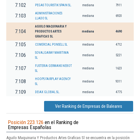
7.102
PEGAS TOURISTIK SPAIN SL.
mediana
7911
ADMINISTRACIONES
7.103
mediana
6920
LLADO SL
AGUILO MAQUINARIA Y
7.104
PRODUCTOS ARTES
mediana
4690
GRAFICAS SL
7.105
COMERCIAL PONSELL SL
mediana
4712
SOVALGARAY MARITIMA
7.106
mediana
5221
SL
FUSTERIA GERMANS NEBOT
7.107
mediana
1623
SL
HOOPS FAIRPLAY AGENCY
7.108
mediana
9311
SL
7.109
DEIAX GLOBAL SL.
mediana
4775
Ver Ranking de Empresas de Baleares
Posición 223.126
en el Ranking de
Empresas Españolas
Aguilo Maquinaria Y Productos Artes Graficas Sl se encuentra en la posición