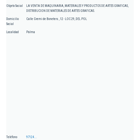
Objeto Social
LA VENTA DE MAQUINARIA, MATERIALES Y PRODUCTOS DE ARTES GRAFICAS,
DISTRIBUCION DE MATERIALES DE ARTES GRAFICAS.
Domicilio
Calle Gremi de Boneters , 12 - LOC 29, DEL POL
Social
Localidad
Palma
Teléfono
97124...