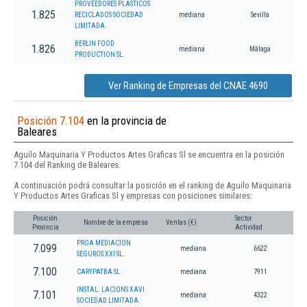
PROVEEDORES PLASTICOS
1.825
RECICLADOS SOCIEDAD
mediana
Sevilla
LIMITADA.
BERLIN FOOD
1.826
mediana
Málaga
PRODUCTION SL.
Ver Ranking de Empresas del CNAE 4690
Posición 7.104
en la provincia de
Baleares
Aguilo Maquinaria Y Productos Artes Graficas Sl se encuentra en la posición
7.104 del Ranking de Baleares.
A continuación podrá consultar la posición en el ranking de Aguilo Maquinaria
Y Productos Artes Graficas Sl y empresas con posiciones similares:
Posición
Sector
Nombre de la empresa
Ventas (€)
Provincia
Actividad
PROA MEDIACION
7.099
mediana
6622
SEGUROS XXI SL.
7.100
CARYPATBA SL.
mediana
7911
INSTAL. LACIONS XAVI
7.101
mediana
4322
SOCIEDAD LIMITADA.