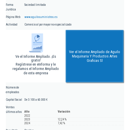
Forma
Sociedad limitada
Jurídica
Página Web
www.aguilosuministros.es
Actividad
Comercio al por mayor no especializado
Ver el Informe Ampliado de Aguilo
Maquinaria Y Productos Artes
Ve el Informe Ampliado. ¡Es
gratis!
Graficas Sl
Regístrese en eInforma y le
regalamos el Informe Ampliado
de esta empresa
Número de
empleados
Capital Social
De 3.100 a 60.000 €
Ventas
Año
Variación
últimos años
2022
2023
12,24 %
2024
7,42 %