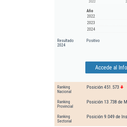
2022
Año
2022
2023
2024
Resultado
Positivo
2024
Accede al Inf
Posición 451.573
Ranking
Nacional
Posición 13.738 de M
Ranking
Provincial
Posición 9.049 de Ins
Ranking
Sectorial