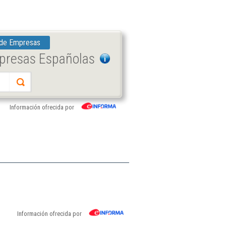
 de Empresas
mpresas Españolas
Información ofrecida por
Información ofrecida por