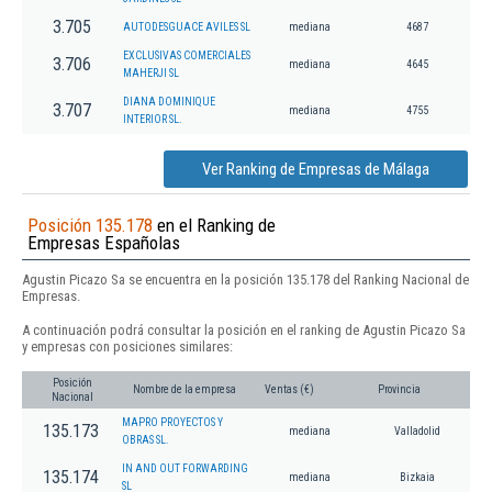
3.705
AUTODESGUACE AVILES SL
mediana
4687
EXCLUSIVAS COMERCIALES
3.706
mediana
4645
MAHERJI SL
DIANA DOMINIQUE
3.707
mediana
4755
INTERIOR SL.
Ver Ranking de Empresas de Málaga
Posición 135.178
en el Ranking de
Empresas Españolas
Agustin Picazo Sa se encuentra en la posición 135.178 del Ranking Nacional de
Empresas.
A continuación podrá consultar la posición en el ranking de Agustin Picazo Sa
y empresas con posiciones similares:
Posición
Nombre de la empresa
Ventas (€)
Provincia
Nacional
MAPRO PROYECTOS Y
135.173
mediana
Valladolid
OBRAS SL.
IN AND OUT FORWARDING
135.174
mediana
Bizkaia
SL