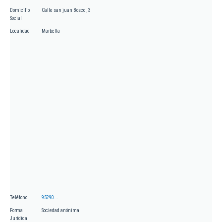
Domicilio
Calle san juan Bosco , 3
Social
Localidad
Marbella
Teléfono
95290...
Forma
Sociedad anónima
Jurídica