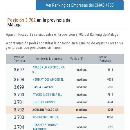
Ver Ranking de Empresas del CNAE 4755
Posición 3.702
en la provincia de
Málaga
Agustin Picazo Sa se encuentra en la posición 3.702 del Ranking de Málaga.
A continuación podrá consultar la posición en el ranking de Agustin Picazo Sa
y empresas con posiciones similares:
Posición
Sector
Nombre de la empresa
Ventas (€)
Provincia
Actividad
ASADOR LO PEPEMOLINA
3.697
mediana
5611
SL.
3.698
NEUMATICOS AMORES SL
mediana
9531
3.699
CASCA-BRAVA SL
mediana
5630
3.700
ATYGES INGENIERIA SLL
mediana
7112
3.701
GINGER TRUCKS SL.
mediana
4941
3.702
AGUSTIN PICAZO SA
mediana
4755
3.703
KO-LINE INSTITUTE SL.
mediana
8569
URBANIZACIONES Y
3.704
mediana
6820
JARDINES SL