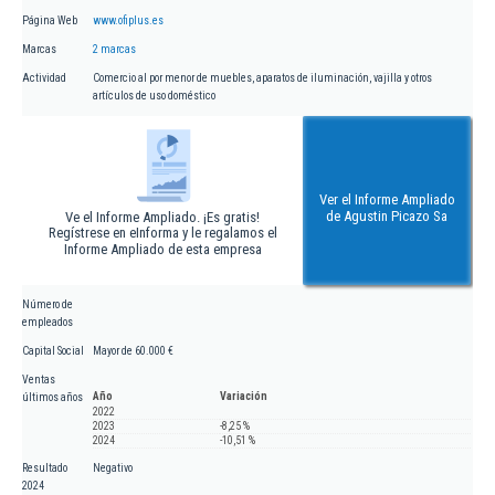
Página Web
www.ofiplus.es
Marcas
2 marcas
Actividad
Comercio al por menor de muebles, aparatos de iluminación, vajilla y otros
artículos de uso doméstico
Ver el Informe Ampliado
de Agustin Picazo Sa
Ve el Informe Ampliado. ¡Es gratis!
Regístrese en eInforma y le regalamos el
Informe Ampliado de esta empresa
Número de
empleados
Capital Social
Mayor de 60.000 €
Ventas
Año
Variación
últimos años
2022
2023
-8,25 %
2024
-10,51 %
Resultado
Negativo
2024