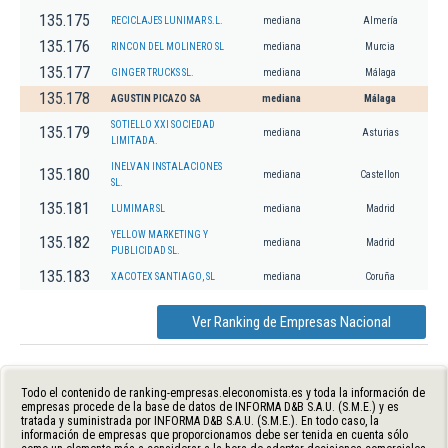
135.175
RECICLAJES LUNIMAR S.L.
mediana
Almería
135.176
RINCON DEL MOLINERO SL
mediana
Murcia
135.177
GINGER TRUCKS SL.
mediana
Málaga
135.178
AGUSTIN PICAZO SA
mediana
Málaga
SOTIELLO XXI SOCIEDAD
135.179
mediana
Asturias
LIMITADA.
INELVAN INSTALACIONES
135.180
mediana
Castellon
SL.
135.181
LUMIMAR SL
mediana
Madrid
YELLOW MARKETING Y
135.182
mediana
Madrid
PUBLICIDAD SL.
135.183
XACOTEX SANTIAGO, SL
mediana
Coruña
Ver Ranking de Empresas Nacional
Todo el contenido de ranking-empresas.eleconomista.es y toda la información de
empresas procede de la base de datos de INFORMA D&B S.A.U. (S.M.E.) y es
tratada y suministrada por INFORMA D&B S.A.U. (S.M.E.). En todo caso, la
información de empresas que proporcionamos debe ser tenida en cuenta sólo