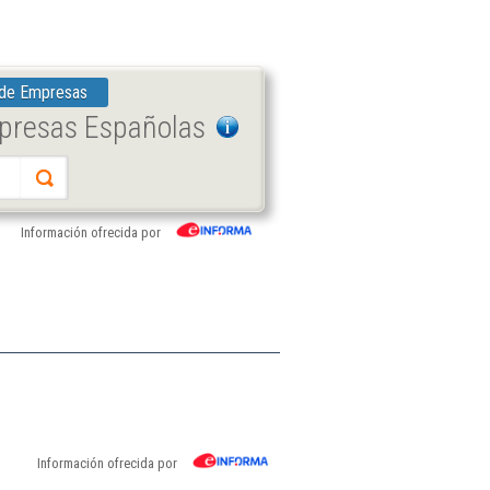
 de Empresas
mpresas Españolas
Información ofrecida por
Información ofrecida por