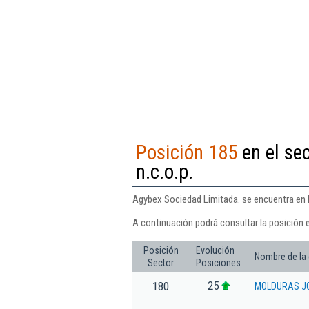
Posición 185
en el se
n.c.o.p.
Agybex Sociedad Limitada. se encuentra en la
A continuación podrá consultar la posición 
Posición
Evolución
Nombre de la
Sector
Posiciones
25
180
MOLDURAS J