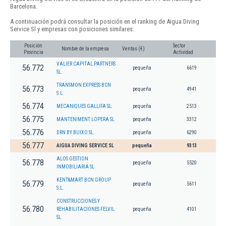
Barcelona.
A continuación podrá consultar la posición en el ranking de Aigua Diving
Service Sl y empresas con posiciones similares:
Posición
Sector
Nombre de la empresa
Ventas (€)
Provincia
Actividad
VALIER CAPITAL PARTNERS
56.772
pequeña
6619
SL.
TRANSMON EXPRESS BCN
56.773
pequeña
4941
S.L.
56.774
MECANIQUES GALLIFA SL
pequeña
2513
56.775
MANTENIMENT LOPERA SL
pequeña
3312
56.776
DRN BY BUIXO SL.
pequeña
6290
56.777
AIGUA DIVING SERVICE SL
pequeña
9313
ALOS GESTION
56.778
pequeña
5520
INMOBILIARIA SL
KENT&MART BCN GROUP
56.779
pequeña
5611
S.L.
CONSTRUCCIONES Y
56.780
REHABILITACIONES FELVIL
pequeña
4101
SL.