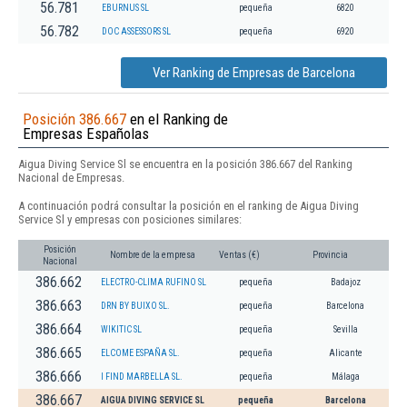
56.781
EBURNUS SL
pequeña
6820
56.782
DOC ASSESSORS SL
pequeña
6920
Ver Ranking de Empresas de Barcelona
Posición 386.667
en el Ranking de
Empresas Españolas
Aigua Diving Service Sl se encuentra en la posición 386.667 del Ranking
Nacional de Empresas.
A continuación podrá consultar la posición en el ranking de Aigua Diving
Service Sl y empresas con posiciones similares:
Posición
Nombre de la empresa
Ventas (€)
Provincia
Nacional
386.662
ELECTRO-CLIMA RUFINO SL
pequeña
Badajoz
386.663
DRN BY BUIXO SL.
pequeña
Barcelona
386.664
WIKITIC SL
pequeña
Sevilla
386.665
ELCOME ESPAÑA SL.
pequeña
Alicante
386.666
I FIND MARBELLA SL.
pequeña
Málaga
386.667
AIGUA DIVING SERVICE SL
pequeña
Barcelona