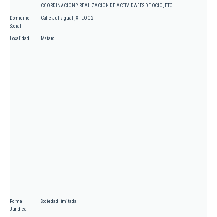
COORDINACION Y REALIZACION DE ACTIVIDADES DE OCIO, ETC
Domicilio
Calle Julia gual , 8 - LOC 2
Social
Localidad
Mataro
Forma
Sociedad limitada
Jurídica