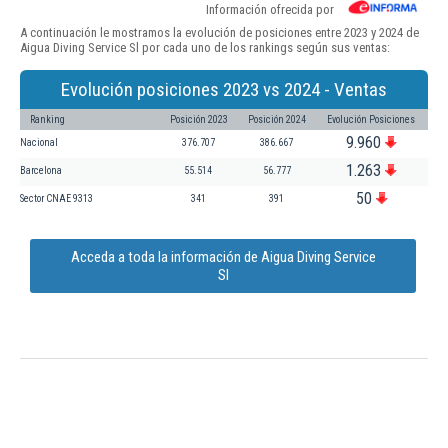
Información ofrecida por
A continuación le mostramos la evolución de posiciones entre 2023 y 2024 de
Aigua Diving Service Sl por cada uno de los rankings según sus ventas:
Evolución posiciones 2023 vs 2024 - Ventas
Ranking
Posición 2023
Posición 2024
Evolución Posiciones
9.960
Nacional
376.707
386.667
1.263
Barcelona
55.514
56.777
50
Sector CNAE 9313
341
391
Acceda a toda la información de Aigua Diving Service
Sl