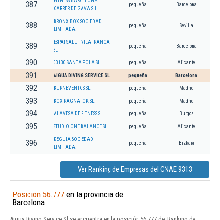
FITNESS BARCELONA
387
pequeña
Barcelona
CARRER DE GAVA S.L.
BRONX BOX SOCIEDAD
388
pequeña
Sevilla
LIMITADA.
ESPAI SALUT VILAFRANCA
389
pequeña
Barcelona
SL
390
03130 SANTA POLA SL.
pequeña
Alicante
391
AIGUA DIVING SERVICE SL
pequeña
Barcelona
392
BURNEVENTOS SL.
pequeña
Madrid
393
BOX RAGNAROK SL.
pequeña
Madrid
394
ALAVESA DE FITNESS SL.
pequeña
Burgos
395
STUDIO ONE BALANCE SL.
pequeña
Alicante
KEGUIA SOCIEDAD
396
pequeña
Bizkaia
LIMITADA.
Ver Ranking de Empresas del CNAE 9313
Posición 56.777
en la provincia de
Barcelona
Aigua Diving Service Sl se encuentra en la posición 56.777 del Ranking de