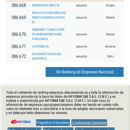
386.668
RESIDENCIAL SERJU SL.
pequeña
Burgos
MEN SOLUTIONS SERVICIOS
386.669
MEDICOS ANDROLOGICOS
pequeña
Madrid
SL.
ASESORES Y CONSULTORES
386.670
EN ADMINISTRACIONES
pequeña
Madrid
PUBLICAS SL
386.671
LOTOSERVI SL.
pequeña
Almería
SUCHSHIPS TECHNICAL
386.672
pequeña
Cádiz
SUPPORT SL.
Ver Ranking de Empresas Nacional
Todo el contenido de ranking-empresas.eleconomista.es y toda la información de
empresas procede de la base de datos de INFORMA D&B S.A.U. (S.M.E.) y es
tratada y suministrada por INFORMA D&B S.A.U. (S.M.E.). En todo caso, la
información de empresas que proporcionamos debe ser tenida en cuenta sólo
como un elemento más a considerar a la hora de adoptar decisiones comerciales
y no debe por tanto determinar las mismas.
Preguntas Frecuentes
Condiciones Generales