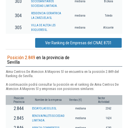
303
SOCIOSANITARIOS
mediana
Bizkaia
SOCIEDAD LIMITADA.
RESIDENCIA GERIATRICA
304
mediana
Toledo
LA ZARZUELA SL
VILLA DE ALTEA LES
305
mediana
Alicante
BOQUERES SL.
Ver Ranking de Empresas del CNAE 8731
Posición 2.849
en la provincia de
Sevilla
Aima Centros De Atencion A Mayores Sl se encuentra en la posición 2.849 del
Ranking de Sevilla.
A continuación podrá consultar la posición en el ranking de Aima Centros De
Atencion A Mayores Sl y empresas con posiciones similares:
Posición
Sector
Nombre de la empresa
Ventas (€)
Provincia
Actividad
2.844
ESCAYOLAS SOLIS SL
mediana
2362
RENOVAPALETS SOCIEDAD
2.845
mediana
1624
LIMITADA.
2.846
ARINZA COMMERCE SL
mediana
4740