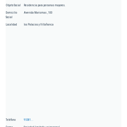
Objeto Social
Residencia para personas mayores.
Domicilio
Avenida Marismas , 100
Social
Localidad
los Palacios y Villafranca
Teléfono
95581...