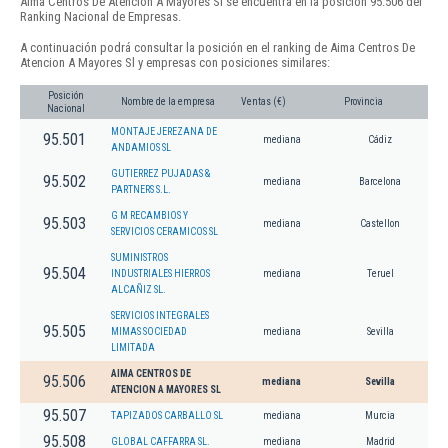
Aima Centros De Atencion A Mayores Sl se encuentra en la posición 95.506 del
Ranking Nacional de Empresas.
A continuación podrá consultar la posición en el ranking de Aima Centros De
Atencion A Mayores Sl y empresas con posiciones similares:
Posición
Nombre de la empresa
Ventas (€)
Provincia
Nacional
MONTAJE JEREZANA DE
95.501
mediana
Cádiz
ANDAMIOS SL
GUTIERREZ PUJADAS &
95.502
mediana
Barcelona
PARTNERS S.L.
G M RECAMBIOS Y
95.503
mediana
Castellon
SERVICIOS CERAMICOS SL
SUMINISTROS
95.504
INDUSTRIALES HIERROS
mediana
Teruel
ALCAÑIZ SL.
SERVICIOS INTEGRALES
95.505
MIMAS SOCIEDAD
mediana
Sevilla
LIMITADA
AIMA CENTROS DE
95.506
mediana
Sevilla
ATENCION A MAYORES SL
95.507
TAPIZADOS CARBALLO SL
mediana
Murcia
95.508
GLOBAL CAFFARRA SL.
mediana
Madrid