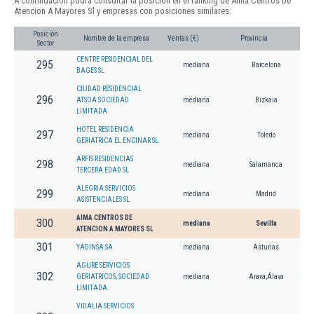
A continuación podrá consultar la posición en el ranking de Aima Centros De
Atencion A Mayores Sl y empresas con posiciones similares:
Posición
Nombre de la empresa
Ventas (€)
Provincia
Sector
CENTRE RESIDENCIAL DEL
295
mediana
Barcelona
BAGES SL
CIUDAD RESIDENCIAL
296
ATSOA SOCIEDAD
mediana
Bizkaia
LIMITADA.
HOTEL RESIDENCIA
297
mediana
Toledo
GERIATRICA EL ENCINAR SL
ARFIS RESIDENCIAS
298
mediana
Salamanca
TERCERA EDAD SL
ALEGRIA SERVICIOS
299
mediana
Madrid
ASISTENCIALES SL.
AIMA CENTROS DE
300
mediana
Sevilla
ATENCION A MAYORES SL
301
YADINSA SA
mediana
Asturias
AGURE SERVICIOS
302
GERIATRICOS, SOCIEDAD
mediana
Arava,Álava
LIMITADA.
VIDALIA SERVICIOS