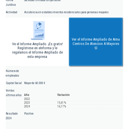
Forma
Sociedad limitada unipersonal
Jurídica
Actividad
Asistencia en establecimientos residenciales para personas mayores
Ver el Informe Ampliado de Aima
Centros De Atencion A Mayores
Ve el Informe Ampliado. ¡Es gratis!
Regístrese en eInforma y le
Sl
regalamos el Informe Ampliado de
esta empresa
Número de
empleados
Capital Social
Mayor de 60.000 €
Ventas
Año
Variación
últimos años
2022
2023
15,61 %
2024
16,17 %
Resultado
Positivo
2024