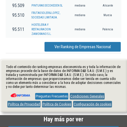
95.509
PINTURAS DECOKEDEN SL
mediana
Alicante
FRUTAS SOLER & LOPEZ,
95.510
mediana
Murcia
SOCIEDAD LIMITADA.
HOSTELERIA Y
95.511
RESTAURACION
mediana
Palencia
ZAMORANO S.L.
Ver Ranking de Empresas Nacional
Todo el contenido de ranking-empresas.eleconomista.es y toda la información de
empresas procede de la base de datos de INFORMA D&B S.A.U. (S.M.E.) y es
tratada y suministrada por INFORMA D&B S.A.U. (S.M.E.). En todo caso, la
información de empresas que proporcionamos debe ser tenida en cuenta sólo
como un elemento más a considerar a la hora de adoptar decisiones comerciales
y no debe por tanto determinar las mismas.
Preguntas Frecuentes
Condiciones Generales
Política de Privacidad
Política de Cookies
Configuración de cookies
Hay más por ver