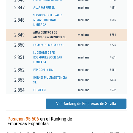
2.847
ALJARAFRUIT SL
mediana
4611
SERVICIOS INTEGRALES
2.848
MIMAS SOCIEDAD
mediana
4646
LIMITADA
AIMA CENTROS DE
2.849
mediana
8731
ATENCION A MAYORES SL
2.850
FARMEXPO MAIRENA SL
mediana
4775
SUCESORES DE FE
2.851
RODRIGUEZ SOCIEDAD
mediana
4631
LIMITADA
2.852
ESPIGON I Y II SL
mediana
5611
BORNES MULTIASISTENCIA
2.853
mediana
4324
S L
2.854
GUROSI SL
mediana
5622
Ver Ranking de Empresas de Sevilla
Posición 95.506
en el Ranking de
Empresas Españolas