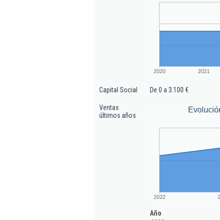
2020
2021
Capital Social
De 0 a 3.100 €
Ventas
Evolució
últimos años
2022
Año