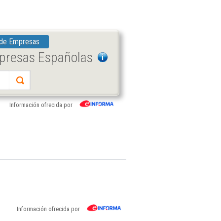
 de Empresas
mpresas Españolas
Información ofrecida por
Información ofrecida por