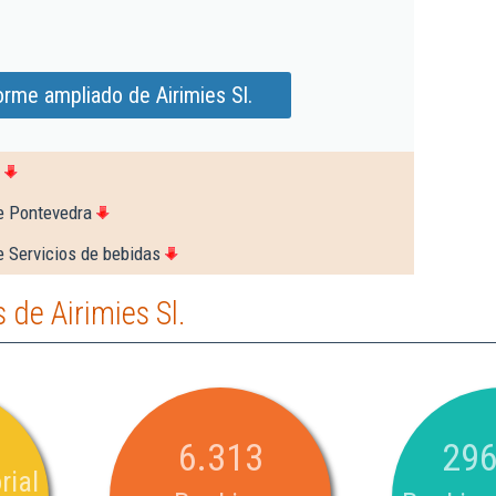
orme ampliado de Airimies Sl.
e Pontevedra
e Servicios de bebidas
de Airimies Sl.
6.313
296
rial