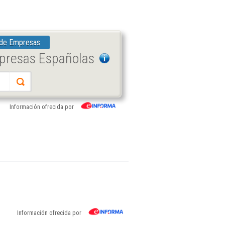
 de Empresas
mpresas Españolas
Información ofrecida por
Información ofrecida por