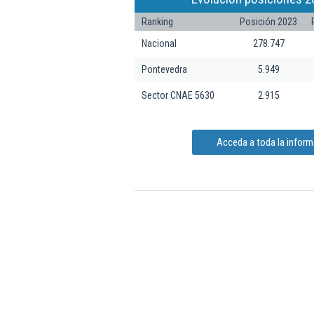
Ranking
Posición 2023
Nacional
278.747
Pontevedra
5.949
Sector CNAE 5630
2.915
Acceda a toda la informa