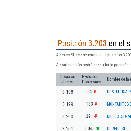
Posición 3.203
en el s
Airimies Sl. se encuentra en la posición 3.20
A continuación podrá consultar la posición e
Posición
Evolución
Nombre de la
Sector
Posiciones
54
3.198
HOSTELERIA P
133
3.199
MONTADITOS D
391
3.200
NIETOS DE GA
1.043
3.201
CORERO SL