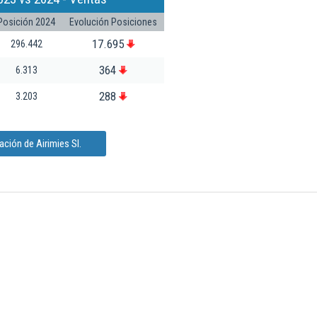
Posición 2024
Evolución Posiciones
17.695
296.442
364
6.313
288
3.203
ción de Airimies Sl.