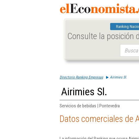
Ranking Nacio
Consulte la posición
Buscar:
Directorio Ranking Empresas
Airimies Sl.
Airimies Sl.
Servicios de bebidas | Pontevedra
Datos comerciales de Ai
La información del Ranking que ocupa Airimi