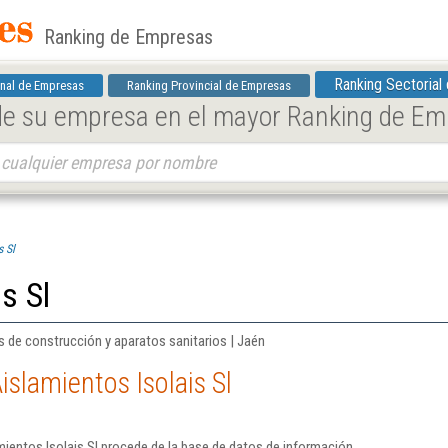
Ranking de Empresas
Ranking Sectorial
nal de Empresas
Ranking Provincial de Empresas
 de su empresa en el mayor Ranking de E
s Sl
s Sl
 de construcción y aparatos sanitarios | Jaén
slamientos Isolais Sl
ientos Isolais Sl procede de la base de datos de información