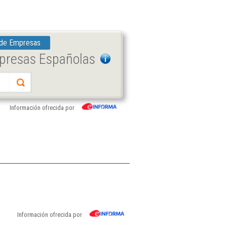
 de Empresas
mpresas Españolas
Información ofrecida por
Información ofrecida por