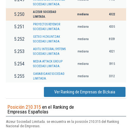
SOCIEDAD LIMITADA.
AIZEUR SOCIEDAD
5.250
mediana
4322
LIMITADA.
PROYECTOS REYEMOR
5.251
mediana
4335
SOCIEDAD LIMITADA.
GETXO HIZKUNTZAK
5.252
mediana
8559
SOCIEDAD LIMITADA.
ADITU INTEGRAL SYSTEMS
5.253
mediana
4321
SOCIEDAD LIMITADA
MEDIA ATTACK GROUP
5.254
mediana
5915
SOCIEDAD LIMITADA.
GARABIGANE SOCIEDAD
5.255
mediana
3312
LIMITADA.
Ver Ranking de Empresas de Bizkaia
Posición 210.315
en el Ranking de
Empresas Españolas
Aizeur Sociedad Limitada. se encuentra en la posición 210.315 del Ranking
Nacional de Empresas.