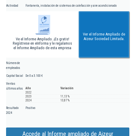
Actividad
Fontanería, instalación de sistemas de calefacción y aire acondicionado
Ver el Informe Ampliado de
Aizeur Sociedad Limitada.
Ve el Informe Ampliado. ¡Es gratis!
Regístrese en eInforma y le regalamos
el Informe Ampliado de esta empresa
Número de
empleados
Capital Social
De 0 a 3.100 €
Ventas
Año
Variación
últimos años
2022
2023
11,13 %
2024
13,87 %
Resultado
Positivo
2024
Accede al Informe ampliado de Aizeur