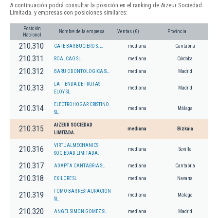
A continuación podrá consultar la posición en el ranking de Aizeur Sociedad
Limitada. y empresas con posiciones similares:
Posición
Nombre de la empresa
Ventas (€)
Provincia
Nacional
210.310
CAFE-BAR BUCIERO S.L.
mediana
Cantabria
210.311
ROALCAO SL
mediana
Córdoba
210.312
BARU ODONTOLOGICA SL.
mediana
Madrid
LA TIENDA DE FRUTAS
210.313
mediana
Madrid
ELOY SL.
ELECTROHOGAR CRISTINO
210.314
mediana
Málaga
SL.
AIZEUR SOCIEDAD
210.315
mediana
Bizkaia
LIMITADA.
VIRTUALMECHANICS
210.316
mediana
Sevilla
SOCIEDAD LIMITADA.
210.317
ADAPTA CANTABRIA SL
mediana
Cantabria
210.318
EKILORE SL
mediana
Navarra
FOMO BAR RESTAURACION
210.319
mediana
Málaga
SL.
210.320
ANGEL SIMON GOMEZ SL
mediana
Madrid