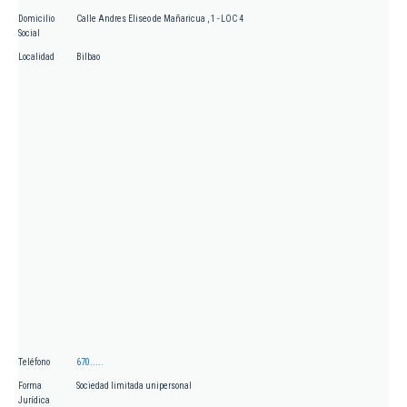
Domicilio
Calle Andres Eliseo de Mañaricua , 1 - LOC 4
Social
Localidad
Bilbao
Teléfono
670.....
Forma
Sociedad limitada unipersonal
Jurídica