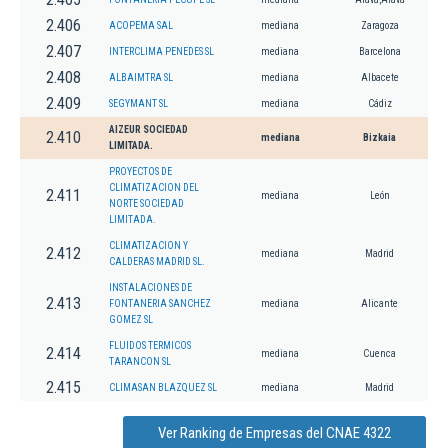
2.406
ACOPEMA SAL
mediana
Zaragoza
2.407
INTERCLIMA PENEDES SL
mediana
Barcelona
2.408
ALBAIMTRA SL
mediana
Albacete
2.409
SEGYMANT SL
mediana
Cádiz
AIZEUR SOCIEDAD
2.410
mediana
Bizkaia
LIMITADA.
PROYECTOS DE
CLIMATIZACION DEL
2.411
mediana
León
NORTE SOCIEDAD
LIMITADA.
CLIMATIZACION Y
2.412
mediana
Madrid
CALDERAS MADRID SL.
INSTALACIONES DE
2.413
FONTANERIA SANCHEZ
mediana
Alicante
GOMEZ SL
FLUIDOS TERMICOS
2.414
mediana
Cuenca
TARANCON SL
2.415
CLIMASAN BLAZQUEZ SL
mediana
Madrid
Ver Ranking de Empresas del CNAE 4322