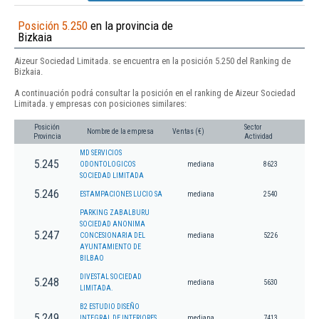
Posición 5.250
en la provincia de
Bizkaia
Aizeur Sociedad Limitada. se encuentra en la posición 5.250 del Ranking de
Bizkaia.
A continuación podrá consultar la posición en el ranking de Aizeur Sociedad
Limitada. y empresas con posiciones similares:
Posición
Sector
Nombre de la empresa
Ventas (€)
Provincia
Actividad
MD SERVICIOS
5.245
ODONTOLOGICOS
mediana
8623
SOCIEDAD LIMITADA
5.246
ESTAMPACIONES LUCIO SA
mediana
2540
PARKING ZABALBURU
SOCIEDAD ANONIMA
5.247
CONCESIONARIA DEL
mediana
5226
AYUNTAMIENTO DE
BILBAO
DIVESTAL SOCIEDAD
5.248
mediana
5630
LIMITADA.
B2 ESTUDIO DISEÑO
5.249
INTEGRAL DE INTERIORES
mediana
7413