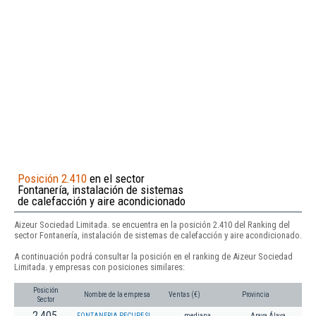
Posición 2.410
en el sector
Fontanería, instalación de sistemas
de calefacción y aire acondicionado
Aizeur Sociedad Limitada. se encuentra en la posición 2.410 del Ranking del
sector Fontanería, instalación de sistemas de calefacción y aire acondicionado.
A continuación podrá consultar la posición en el ranking de Aizeur Sociedad
Limitada. y empresas con posiciones similares:
Posición
Nombre de la empresa
Ventas (€)
Provincia
Sector
2.405
FONTANERIA PECUPE SL
mediana
Arava,Álava