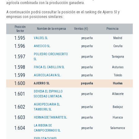
agrícola combinada con la producción ganadera.
A continuación podrá consultar la posición en el ranking de Ajierro Sl y
empresas con posiciones similares:
Posición
Nombre de la empresa
Ventas (€)
Provincia
Sector
1.595
VALDEL SL
pequeña
Madrid
1.596
ANECICO SL.
pequeña
Coruña
POLIEDRO CIRCUNSCRITO
1.597
pequeña
Tarragona
SL
1.598
FINCA EL CABILLON SL
pequeña
Asturias
1.599
AGRICOLAGAVA SL.
pequeña
Toledo
1.600
AJIERRO SL
pequeña
Huelva
DEHESA EL ESPINILLO
1.601
pequeña
Albacete
SOCIEDAD LIMITADA.
AGROPECUARIA EL
1.602
pequeña
Badajoz
TAMBORIL SL
1.603
HERMAGSE TAMARITE SL.
pequeña
Huesca
LA RIBERA DE
1.604
pequeña
Salamanca
CAMPOCERRADO SL
EXPLOTACIONES