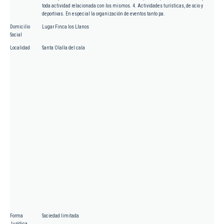
toda actividad relacionada con los mismos. 4. Actividades turísticas, de ocio y
deportivas. En especial la organización de eventos tanto pa.
Domicilio
Lugar Finca los Llanos
Social
Localidad
Santa Olalla del cala
Forma
Sociedad limitada
Jurídica