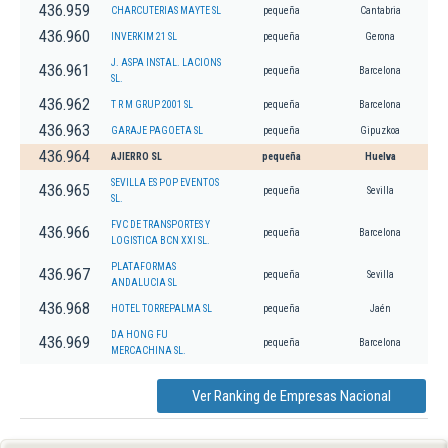
436.959
CHARCUTERIAS MAYTE SL
pequeña
Cantabria
436.960
INVERKIM 21 SL
pequeña
Gerona
J. ASPA INSTAL. LACIONS
436.961
pequeña
Barcelona
SL.
436.962
T R M GRUP 2001 SL
pequeña
Barcelona
436.963
GARAJE PAGOETA SL
pequeña
Gipuzkoa
436.964
AJIERRO SL
pequeña
Huelva
SEVILLA ES POP EVENTOS
436.965
pequeña
Sevilla
SL.
FVC DE TRANSPORTES Y
436.966
pequeña
Barcelona
LOGISTICA BCN XXI SL.
PLATAFORMAS
436.967
pequeña
Sevilla
ANDALUCIA SL
436.968
HOTEL TORREPALMA SL
pequeña
Jaén
DA HONG FU
436.969
pequeña
Barcelona
MERCACHINA SL.
Ver Ranking de Empresas Nacional