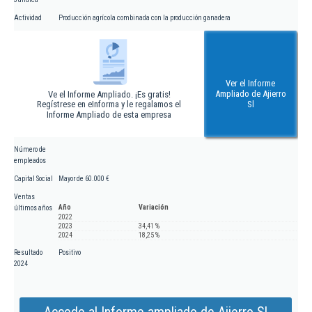
Actividad
Producción agrícola combinada con la producción ganadera
Ver el Informe
Ampliado de Ajierro
Ve el Informe Ampliado. ¡Es gratis!
Regístrese en eInforma y le regalamos el
Sl
Informe Ampliado de esta empresa
Número de
empleados
Capital Social
Mayor de 60.000 €
Ventas
Año
Variación
últimos años
2022
2023
34,41 %
2024
18,25 %
Resultado
Positivo
2024