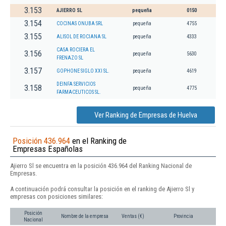
3.153
AJIERRO SL
pequeña
0150
3.154
COCINAS ONUBA SRL
pequeña
4755
3.155
ALISOL DE ROCIANA SL
pequeña
4333
CASA ROCIERA EL
3.156
pequeña
5630
FRENAZO SL
3.157
GOPHONE SIGLO XXI SL.
pequeña
4619
DEINFA SERVICIOS
3.158
pequeña
4775
FARMACEUTICOS SL.
Ver Ranking de Empresas de Huelva
Posición 436.964
en el Ranking de
Empresas Españolas
Ajierro Sl se encuentra en la posición 436.964 del Ranking Nacional de
Empresas.
A continuación podrá consultar la posición en el ranking de Ajierro Sl y
empresas con posiciones similares:
Posición
Nombre de la empresa
Ventas (€)
Provincia
Nacional