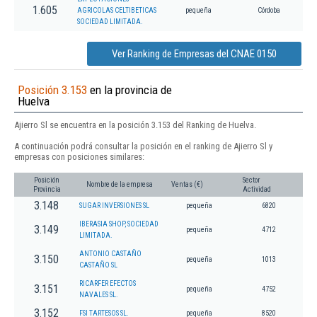
1.605
AGRICOLAS CELTIBETICAS
pequeña
Córdoba
SOCIEDAD LIMITADA.
Ver Ranking de Empresas del CNAE 0150
Posición 3.153
en la provincia de
Huelva
Ajierro Sl se encuentra en la posición 3.153 del Ranking de Huelva.
A continuación podrá consultar la posición en el ranking de Ajierro Sl y
empresas con posiciones similares:
Posición
Sector
Nombre de la empresa
Ventas (€)
Provincia
Actividad
3.148
SUGAR INVERSIONES SL
pequeña
6820
IBERASIA SHOP, SOCIEDAD
3.149
pequeña
4712
LIMITADA.
ANTONIO CASTAÑO
3.150
pequeña
1013
CASTAÑO SL
RICARFER EFECTOS
3.151
pequeña
4752
NAVALES SL.
3.152
FSI TARTESOS SL.
pequeña
8520