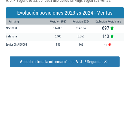
A. J. P Seguridad S.l. por cada uno de los rankings según sus ventas:
Evolución posiciones 2023 vs 2024 - Ventas
Ranking
Posición 2023
Posición 2024
Evolución Posiciones
697
Nacional
114.881
114.184
140
Valencia
6.500
6.360
6
Sector CNAE 8001
156
162
Acceda a toda la información de A. J. P Seguridad S.l.