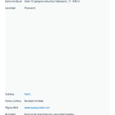
Domicilio Social
Calle 13 (poligono Industrial Codonyers) , 11 - NAV 6
Localidad
Picassent
Teléfono
96341...
Forma Jurídica
Sociedad limitada
Página Web
www.ajpseguridad.com
Actividad
Servicios de Investigación y seguridad privados