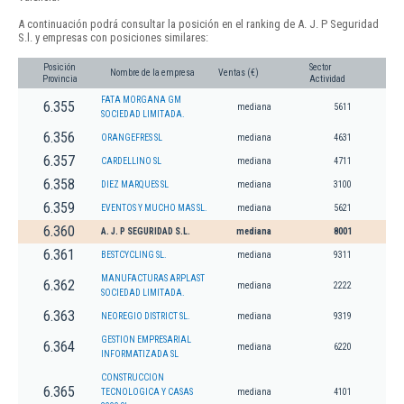
A continuación podrá consultar la posición en el ranking de A. J. P Seguridad
S.l. y empresas con posiciones similares:
Posición
Sector
Nombre de la empresa
Ventas (€)
Provincia
Actividad
FATA MORGANA GM
6.355
mediana
5611
SOCIEDAD LIMITADA.
6.356
ORANGEFRES SL
mediana
4631
6.357
CARDELLINO SL
mediana
4711
6.358
DIEZ MARQUES SL
mediana
3100
6.359
EVENTOS Y MUCHO MAS SL.
mediana
5621
6.360
A. J. P SEGURIDAD S.L.
mediana
8001
6.361
BESTCYCLING SL.
mediana
9311
MANUFACTURAS ARPLAST
6.362
mediana
2222
SOCIEDAD LIMITADA.
6.363
NEOREGIO DISTRICT SL.
mediana
9319
GESTION EMPRESARIAL
6.364
mediana
6220
INFORMATIZADA SL
CONSTRUCCION
6.365
TECNOLOGICA Y CASAS
mediana
4101