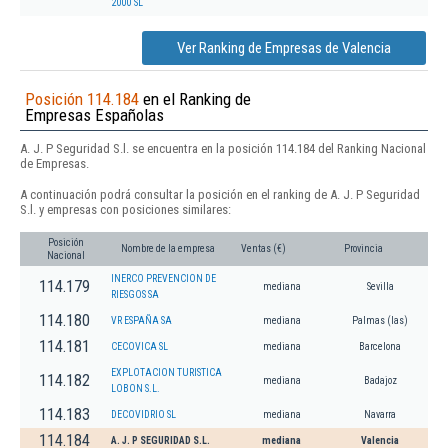
2000 SL
Ver Ranking de Empresas de Valencia
Posición 114.184
en el Ranking de
Empresas Españolas
A. J. P Seguridad S.l. se encuentra en la posición 114.184 del Ranking Nacional
de Empresas.
A continuación podrá consultar la posición en el ranking de A. J. P Seguridad
S.l. y empresas con posiciones similares:
Posición
Nombre de la empresa
Ventas (€)
Provincia
Nacional
INERCO PREVENCION DE
114.179
mediana
Sevilla
RIESGOS SA
114.180
VR ESPAÑA SA
mediana
Palmas (las)
114.181
CECOVICA SL
mediana
Barcelona
EXPLOTACION TURISTICA
114.182
mediana
Badajoz
LOBON S.L.
114.183
DECOVIDRIO SL
mediana
Navarra
114.184
A. J. P SEGURIDAD S.L.
mediana
Valencia