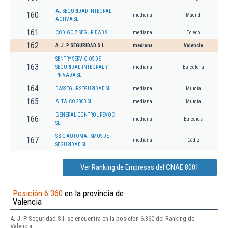
AJ SEGURIDAD INTEGRAL
160
mediana
Madrid
ACTIVA SL
161
CODIGO Z SEGURIDAD SL
mediana
Toledo
162
A. J. P SEGURIDAD S.L.
mediana
Valencia
SENTRY SERVICIOS DE
163
SEGURIDAD INTEGRAL Y
mediana
Barcelona
PRIVADA SL
164
DASSEGUR SEGURIDAD SL.
mediana
Murcia
165
ALTAICO 2000 SL
mediana
Murcia
GENERAL CONTROL REVOC
166
mediana
Baleares
SL.
S & C AUTOMATISMOS DE
167
mediana
Cádiz
SEGURIDAD SL
Ver Ranking de Empresas del CNAE 8001
Posición 6.360
en la provincia de
Valencia
A. J. P Seguridad S.l. se encuentra en la posición 6.360 del Ranking de
Valencia.