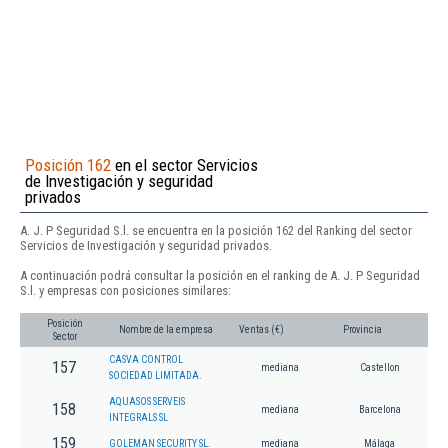
Posición 162
en el sector Servicios
de Investigación y seguridad
privados
A. J. P Seguridad S.l. se encuentra en la posición 162 del Ranking del sector
Servicios de Investigación y seguridad privados.
A continuación podrá consultar la posición en el ranking de A. J. P Seguridad
S.l. y empresas con posiciones similares:
Posición
Nombre de la empresa
Ventas (€)
Provincia
Sector
CASVA CONTROL
157
mediana
Castellon
SOCIEDAD LIMITADA.
AQUASOS SERVEIS
158
mediana
Barcelona
INTEGRALS SL
159
GOLEMAN SECURITY SL.
mediana
Málaga