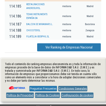
RESTAURACIONES
114.185
mediana
Madrid
ANDROSUR SL.
TEXAS INSTRUMENTS
114.186
mediana
Madrid
ESPAÑA SA
114.187
BALCON DE MIRAMAR S.L.
mediana
Barcelona
114.188
CHOCOTER SL
mediana
Zaragoza
114.189
FILATELIA IBERPHIL SL
mediana
Madrid
Ver Ranking de Empresas Nacional
Todo el contenido de ranking-empresas.eleconomista.es y toda la información de
empresas procede de la base de datos de INFORMA D&B S.A.U. (S.M.E.) y es
tratada y suministrada por INFORMA D&B S.A.U. (S.M.E.). En todo caso, la
información de empresas que proporcionamos debe ser tenida en cuenta sólo
como un elemento más a considerar a la hora de adoptar decisiones comerciales
y no debe por tanto determinar las mismas.
Preguntas Frecuentes
Condiciones Generales
Política de Privacidad
Política de Cookies
Configuración de cookies