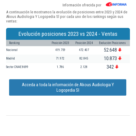
Información ofrecida por
A continuación le mostramos la evolución de posiciones entre 2023 y 2024 de
Akous Audiologia Y Logopedia Sl por cada uno de los rankings según sus
ventas:
Evolución posiciones 2023 vs 2024 - Ventas
Ranking
Posición 2023
Posición 2024
Evolución Posiciones
52.648
Nacional
419.759
472.407
10.873
Madrid
71.972
82.845
342
Sector CNAE 8699
1.786
2.128
Acceda a toda la información de Akous Audiologia Y
Logopedia Sl