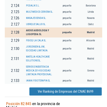
2.124
PODALIK S.L.
pequeña
Barcelona
2.125
MULTIMEDICS CERVERA SL.
pequeña
Lérida
2.126
MASAJES SENDA SL.
pequeña
Navarra
2.127
UBRIQUE SALUD SL.
pequeña
Cádiz
AKOUS AUDIOLOGIA Y
2.128
pequeña
Madrid
LOGOPEDIA SL
2.129
FISIOQI LA CALA SL.
pequeña
Alicante
JORGENSEN & JIM,
2.130
pequeña
Madrid
SOCIEDAD LIMITADA.
MATELIA HEALTHCARE
2.131
pequeña
Madrid
SOLUTIONS SL.
SERVEIS D'ASSISTENCIA
2.132
MEDICA 2014 SOCIEDAD
pequeña
Gerona
LIMITADA PROFESIONAL.
2.133
IAMAI FISIOTERAPIA SL
pequeña
Madrid
Ver Ranking de Empresas del CNAE 8699
Posición 82.845
en la provincia de