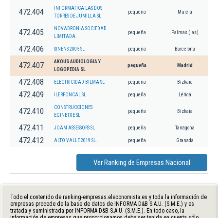
INFORMATICA LAS DOS
472.404
pequeña
Murcia
TORRES DE JUMILLA SL
NOVADRONIA SOCIEDAD
472.405
pequeña
Palmas (las)
LIMITADA.
472.406
SINENS 2005 SL
pequeña
Barcelona
AKOUS AUDIOLOGIA Y
472.407
pequeña
Madrid
LOGOPEDIA SL
472.408
ELECTRICIDAD BILMA SL
pequeña
Bizkaia
472.409
ILERFONCAL SL
pequeña
Lérida
CONSTRUCCIONES
472.410
pequeña
Bizkaia
EGINETXE SL
472.411
JOAM ASSESSORS SL
pequeña
Tarragona
472.412
ALTO VALLE 2019 SL.
pequeña
Granada
Ver Ranking de Empresas Nacional
Todo el contenido de ranking-empresas.eleconomista.es y toda la información de
empresas procede de la base de datos de INFORMA D&B S.A.U. (S.M.E.) y es
tratada y suministrada por INFORMA D&B S.A.U. (S.M.E.). En todo caso, la
información de empresas que proporcionamos debe ser tenida en cuenta sólo