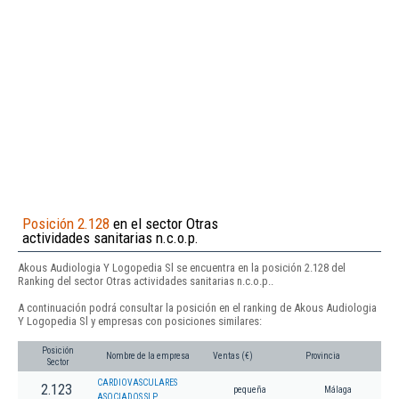
Posición 2.128
en el sector Otras
actividades sanitarias n.c.o.p.
Akous Audiologia Y Logopedia Sl se encuentra en la posición 2.128 del
Ranking del sector Otras actividades sanitarias n.c.o.p..
A continuación podrá consultar la posición en el ranking de Akous Audiologia
Y Logopedia Sl y empresas con posiciones similares:
Posición
Nombre de la empresa
Ventas (€)
Provincia
Sector
CARDIOVASCULARES
2.123
pequeña
Málaga
ASOCIADOS SLP