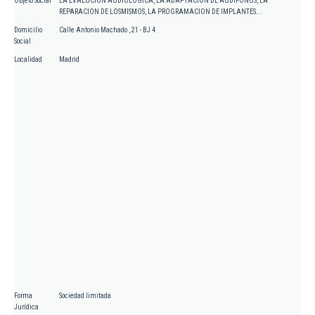
Objeto Social
LA EVALUCION AUDIOLOGICA, LA ADAPTACION DE AUDIFONOS, LA
REPARACION DE LOSMISMOS, LA PROGRAMACION DE IMPLANTES...
Domicilio
Calle Antonio Machado , 21 - BJ 4
Social
Localidad
Madrid
Forma
Sociedad limitada
Jurídica