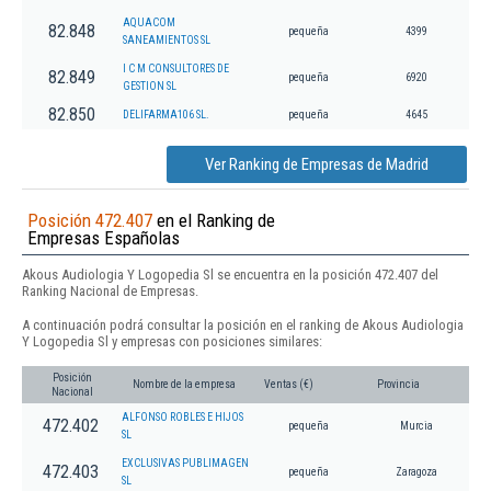
AQUACOM
82.848
pequeña
4399
SANEAMIENTOS SL
I C M CONSULTORES DE
82.849
pequeña
6920
GESTION SL
82.850
DELIFARMA106 SL.
pequeña
4645
Ver Ranking de Empresas de Madrid
Posición 472.407
en el Ranking de
Empresas Españolas
Akous Audiologia Y Logopedia Sl se encuentra en la posición 472.407 del
Ranking Nacional de Empresas.
A continuación podrá consultar la posición en el ranking de Akous Audiologia
Y Logopedia Sl y empresas con posiciones similares:
Posición
Nombre de la empresa
Ventas (€)
Provincia
Nacional
ALFONSO ROBLES E HIJOS
472.402
pequeña
Murcia
SL
EXCLUSIVAS PUBLIMAGEN
472.403
pequeña
Zaragoza
SL