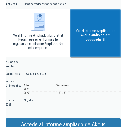
Actividad
Otras actividades sanitarias n.c.o.p.
Ver el Informe Ampliado de
Akous Audiologia Y
Ve el Informe Ampliado. ¡Es gratis!
Regístrese en eInforma y le
Logopedia Sl
regalamos el Informe Ampliado de
esta empresa
Número de
empleados
Capital Social
De 3.100 a 60.000 €
Ventas
Año
Variación
últimos años
2023
2024
-17,19 %
Resultado
Negativo
2025
Accede al Informe ampliado de Akous