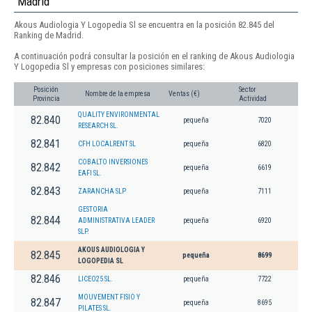
Madrid
Akous Audiologia Y Logopedia Sl se encuentra en la posición 82.845 del
Ranking de Madrid.
A continuación podrá consultar la posición en el ranking de Akous Audiologia
Y Logopedia Sl y empresas con posiciones similares:
Posición
Sector
Nombre de la empresa
Ventas (€)
Provincia
Actividad
QUALITY ENVIRONMENTAL
82.840
pequeña
7020
RESEARCH SL.
82.841
CFH LOCALRENT SL
pequeña
6820
COBALTO INVERSIONES
82.842
pequeña
6619
EAFI SL.
82.843
ZARANCHA SLP
pequeña
7111
GESTORIA
82.844
ADMINISTRATIVA LEADER
pequeña
6920
SLP.
AKOUS AUDIOLOGIA Y
82.845
pequeña
8699
LOGOPEDIA SL
82.846
LICEO25 SL.
pequeña
7722
MOUVEMENT FISIO Y
82.847
pequeña
8695
PILATES SL.