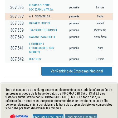
FLORES DEL OESTE
307.536
pequeña
Zamora
SOCIEDAD LIMITADA.
307.537
A. L. CEUTA XXI S.L.
pequeña
Ceuta
307.538
BAZAR CHIMBO SL.
pequeña
Madrid
307.539
TRANSPORTES HIGMES SL
pequeña
Pontevedra
307.540
GARAGE IZAGUIRRE SL
pequeña
Arava,Álava
FERRETERIA Y
307.541
ELECTRODOMESTICOS
pequeña
Lérida
MESTRE SL
307.542
IRAZINC SL
pequeña
Bizkaia
Ver Ranking de Empresas Nacional
Todo el contenido de ranking-empresas.eleconomista.es y toda la información de
empresas procede de la base de datos de INFORMA D&B S.A.U. (S.M.E.) y es
tratada y suministrada por INFORMA D&B S.A.U. (S.M.E.). En todo caso, la
información de empresas que proporcionamos debe ser tenida en cuenta sólo
como un elemento más a considerar a la hora de adoptar decisiones comerciales
y no debe por tanto determinar las mismas.
Preguntas Frecuentes
Condiciones Generales