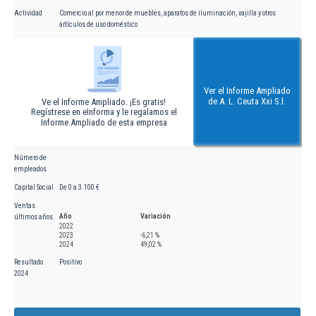
Actividad
Comercio al por menor de muebles, aparatos de iluminación, vajilla y otros
artículos de uso doméstico
Ver el Informe Ampliado
de A. L. Ceuta Xxi S.l.
Ve el Informe Ampliado. ¡Es gratis!
Regístrese en eInforma y le regalamos el
Informe Ampliado de esta empresa
Número de
empleados
Capital Social
De 0 a 3.100 €
Ventas
Año
Variación
últimos años
2022
2023
-6,21 %
2024
49,02 %
Resultado
Positivo
2024