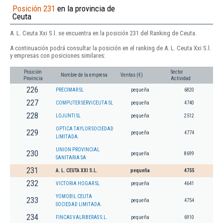
Posición 231
en la provincia de
Ceuta
A. L. Ceuta Xxi S.l. se encuentra en la posición 231 del Ranking de Ceuta.
A continuación podrá consultar la posición en el ranking de A. L. Ceuta Xxi S.l.
y empresas con posiciones similares:
Posición
Sector
Nombre de la empresa
Ventas (€)
Provincia
Actividad
226
PRECIMAR SL
pequeña
6820
227
COMPUTER SERVICEUTA SL
pequeña
4740
228
LOJUNTI SL
pequeña
2512
OPTICA TAYLOR SOCIEDAD
229
pequeña
4774
LIMITADA.
UNION PROVINCIAL
230
pequeña
8699
SANITARIA SA
231
A. L. CEUTA XXI S.L.
pequeña
4755
232
VICTORIA HOGAR SL
pequeña
4641
YOMOBIL CEUTA
233
pequeña
4754
SOCIEDAD LIMITADA.
234
FINCAS VALRIBERAS S.L.
pequeña
6910