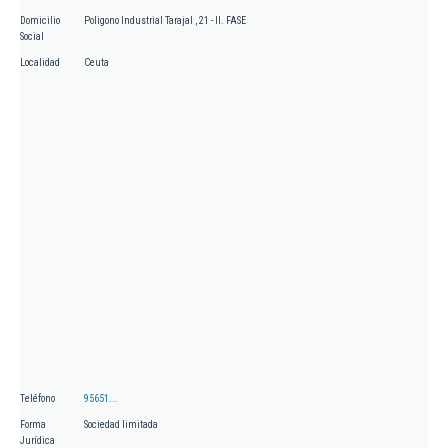
Domicilio
Poligono Industrial Tarajal , 21 - II. FASE
Social
Localidad
Ceuta
Teléfono
95651...
Forma
Sociedad limitada
Jurídica