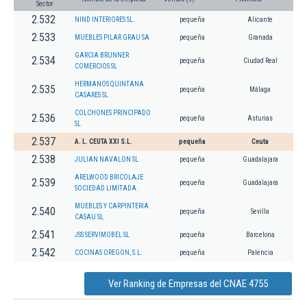
Sector
2.532
NIND INTERIORES SL.
pequeña
Alicante
2.533
MUEBLES PILAR GRAU SA
pequeña
Granada
GARCIA BRUNNER
2.534
pequeña
Ciudad Real
COMERCIOS SL
HERMANOS QUINTANA
2.535
pequeña
Málaga
CASARES SL
COLCHONES PRINCIPADO
2.536
pequeña
Asturias
SL
2.537
A. L. CEUTA XXI S.L.
pequeña
Ceuta
2.538
JULIAN NAVALON SL
pequeña
Guadalajara
ARELWOOD BRICOLAJE
2.539
pequeña
Guadalajara
SOCIEDAD LIMITADA.
MUEBLES Y CARPINTERIA
2.540
pequeña
Sevilla
CASAU SL
2.541
JSS SERVIMOBEL SL
pequeña
Barcelona
2.542
COCINAS OREGON, S.L.
pequeña
Palencia
Ver Ranking de Empresas del CNAE 4755