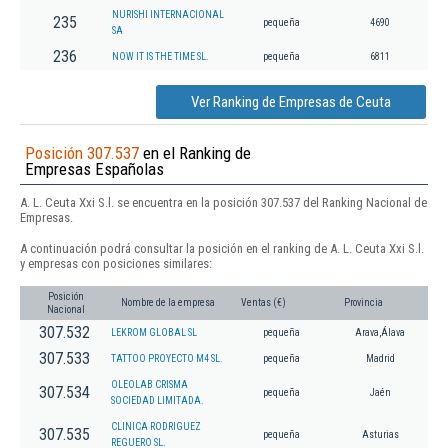
NURISHI INTERNACIONAL
235
pequeña
4690
SA
236
NOW IT IS THE TIME SL.
pequeña
6811
Ver Ranking de Empresas de Ceuta
Posición 307.537
en el Ranking de
Empresas Españolas
A. L. Ceuta Xxi S.l. se encuentra en la posición 307.537 del Ranking Nacional de
Empresas.
A continuación podrá consultar la posición en el ranking de A. L. Ceuta Xxi S.l.
y empresas con posiciones similares:
Posición
Nombre de la empresa
Ventas (€)
Provincia
Nacional
307.532
LEKROM GLOBAL SL
pequeña
Arava,Álava
307.533
TATTOO PROYECTO M4 SL.
pequeña
Madrid
OLEOLAB CRISMA
307.534
pequeña
Jaén
SOCIEDAD LIMITADA.
CLINICA RODRIGUEZ
307.535
pequeña
Asturias
REGUERO SL.