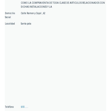
COMO LA COMPRAVENTA DE TODA CLASE DE ARTICULOS RELACIONADOS CON
DICHAS INSTALACIONES Y LA
Domicilio
Calle Ramon y Cajal , 62
Social
Localidad
Santa pola
Teléfono
610.....