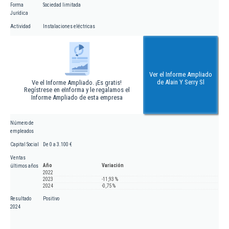
Forma
Sociedad limitada
Jurídica
Actividad
Instalaciones eléctricas
Ver el Informe Ampliado
de Alain Y Serry Sl
Ve el Informe Ampliado. ¡Es gratis!
Regístrese en eInforma y le regalamos el
Informe Ampliado de esta empresa
Número de
empleados
Capital Social
De 0 a 3.100 €
Ventas
Año
Variación
últimos años
2022
2023
-11,93 %
2024
-0,75 %
Resultado
Positivo
2024