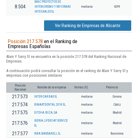
MAC PROYECTOS DE
8.504
INTERIORISMO Y REFORMAS
mediana
4299
INTEGRALES SL
Ver Ranking de Empresas de Alicante
Posición 217.578
en el Ranking de
Empresas Españolas
Alain Y Serry Sl se encuentra en la posición 217.578 del Ranking Nacional de
Empresas.
A continuación podrá consultar la posición en el ranking de Alain Y Serry Sl y
empresas con posiciones similares:
Posición
Nombre de la empresa
Ventas (€)
Provincia
Nacional
217.573
INTER-CAR BAS SL
mediana
Gerona
217.574
BIMARTDENTAL 2018 SL.
mediana
Cádiz
217.575
DITEHA IBIZA, SA
mediana
Madrid
IBERIA LIFEBOAT SERVICE
217.576
mediana
Madrid
SL
217.577
RIBA MASSANELL SL
mediana
Barcelona