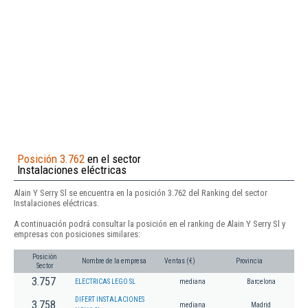
Posición 3.762
en el sector
Instalaciones eléctricas
Alain Y Serry Sl se encuentra en la posición 3.762 del Ranking del sector
Instalaciones eléctricas.
A continuación podrá consultar la posición en el ranking de Alain Y Serry Sl y
empresas con posiciones similares:
Posición
Nombre de la empresa
Ventas (€)
Provincia
Sector
3.757
ELECTRICAS LEGO SL
mediana
Barcelona
DIFERT INSTALACIONES
3.758
mediana
Madrid