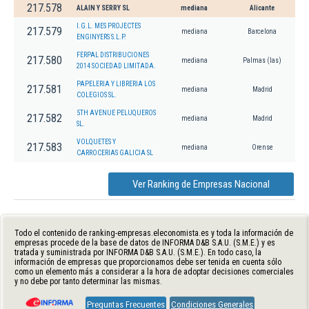
217.578
ALAIN Y SERRY SL
mediana
Alicante
I.G.L. MES PROJECTES
217.579
mediana
Barcelona
ENGINYERS S.L.P.
FERPAL DISTRIBUCIONES
217.580
mediana
Palmas (las)
2014 SOCIEDAD LIMITADA.
PAPELERIA Y LIBRERIA LOS
217.581
mediana
Madrid
COLEGIOS SL.
5TH AVENUE PELUQUEROS
217.582
mediana
Madrid
SL.
VOLQUETES Y
217.583
mediana
Orense
CARROCERIAS GALICIA SL
Ver Ranking de Empresas Nacional
Todo el contenido de ranking-empresas.eleconomista.es y toda la información de
empresas procede de la base de datos de INFORMA D&B S.A.U. (S.M.E.) y es
tratada y suministrada por INFORMA D&B S.A.U. (S.M.E.). En todo caso, la
información de empresas que proporcionamos debe ser tenida en cuenta sólo
como un elemento más a considerar a la hora de adoptar decisiones comerciales
y no debe por tanto determinar las mismas.
Preguntas Frecuentes
Condiciones Generales