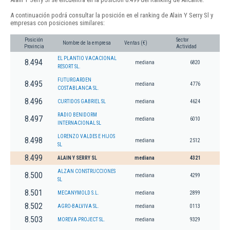
A continuación podrá consultar la posición en el ranking de Alain Y Serry Sl y
empresas con posiciones similares:
Posición
Sector
Nombre de la empresa
Ventas (€)
Provincia
Actividad
EL PLANTIO VACACIONAL
8.494
mediana
6820
RESORT SL.
FUTURGARDEN
8.495
mediana
4776
COSTABLANCA SL.
8.496
CURTIDOS GABRIEL SL
mediana
4624
RADIO BENIDORM
8.497
mediana
6010
INTERNACIONAL SL
LORENZO VALDES E HIJOS
8.498
mediana
2512
SL
8.499
ALAIN Y SERRY SL
mediana
4321
ALZAN CONSTRUCCIONES
8.500
mediana
4299
SL
8.501
MECANYMOLD S.L.
mediana
2899
8.502
AGRO-BALVIVA SL.
mediana
0113
8.503
MOREVA PROJECT SL.
mediana
9329