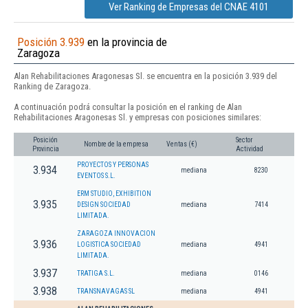
Ver Ranking de Empresas del CNAE 4101
Posición 3.939
en la provincia de
Zaragoza
Alan Rehabilitaciones Aragonesas Sl. se encuentra en la posición 3.939 del
Ranking de Zaragoza.
A continuación podrá consultar la posición en el ranking de Alan
Rehabilitaciones Aragonesas Sl. y empresas con posiciones similares:
Posición
Sector
Nombre de la empresa
Ventas (€)
Provincia
Actividad
PROYECTOS Y PERSONAS
3.934
mediana
8230
EVENTOS S.L.
ERM STUDIO, EXHIBITION
3.935
DESIGN SOCIEDAD
mediana
7414
LIMITADA.
ZARAGOZA INNOVACION
3.936
LOGISTICA SOCIEDAD
mediana
4941
LIMITADA.
3.937
TRATIGA S.L.
mediana
0146
3.938
TRANSNAVAGAS SL
mediana
4941