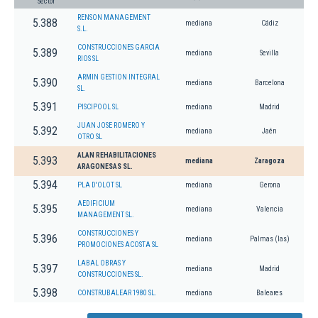
Sector
RENSON MANAGEMENT
5.388
mediana
Cádiz
S.L.
CONSTRUCCIONES GARCIA
5.389
mediana
Sevilla
RIOS SL
ARMIN GESTION INTEGRAL
5.390
mediana
Barcelona
SL.
5.391
PISCIPOOL SL
mediana
Madrid
JUAN JOSE ROMERO Y
5.392
mediana
Jaén
OTRO SL
ALAN REHABILITACIONES
5.393
mediana
Zaragoza
ARAGONESAS SL.
5.394
PLA D'OLOT SL
mediana
Gerona
AEDIFICIUM
5.395
mediana
Valencia
MANAGEMENT SL.
CONSTRUCCIONES Y
5.396
mediana
Palmas (las)
PROMOCIONES ACOSTA SL
LABAL OBRAS Y
5.397
mediana
Madrid
CONSTRUCCIONES SL.
5.398
CONSTRUBALEAR 1980 SL.
mediana
Baleares