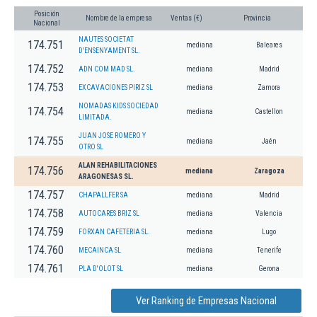
Posición
Nombre de la empresa
Ventas (€)
Provincia
Nacional
NAUTES SOCIETAT
174.751
mediana
Baleares
D'ENSENYAMENT SL.
174.752
ADN COM MAD SL.
mediana
Madrid
174.753
EXCAVACIONES PIRIZ SL
mediana
Zamora
NOMADAS KIDS SOCIEDAD
174.754
mediana
Castellon
LIMITADA.
JUAN JOSE ROMERO Y
174.755
mediana
Jaén
OTRO SL
ALAN REHABILITACIONES
174.756
mediana
Zaragoza
ARAGONESAS SL.
174.757
CHAPALLFER SA
mediana
Madrid
174.758
AUTOCARES BRIZ SL
mediana
Valencia
174.759
FORXAN CAFETERIA SL.
mediana
Lugo
174.760
MECAINCA SL
mediana
Tenerife
174.761
PLA D'OLOT SL
mediana
Gerona
Ver Ranking de Empresas Nacional