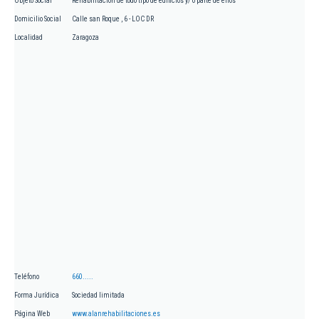
Objeto Social
Rehabilitación de todo tipo de edificios y/ o parte de ellos
Domicilio Social
Calle san Roque , 6 - LOC DR
Localidad
Zaragoza
Teléfono
660.....
Forma Jurídica
Sociedad limitada
Página Web
www.alanrehabilitaciones.es