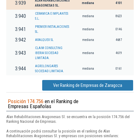
ALAN REHABILITACIONES
3.939
mediana
4101
ARAGONESAS SL.
CERAMICA E IMPLANTES
3.940
mediana
8623
S.L.
PREMIER INSTALACIONES
3.941
mediana
0146
SL.
3.942
ARALQUEX SL
mediana
4687
CLAIM CONSULTING
3.943
IBERIA SOCIEDAD
mediana
4619
LIMITADA.
AGROLONGARES
3.944
mediana
0161
SOCIEDAD LIMITADA.
Ver Ranking de Empresas de Zaragoza
Posición 174.756
en el Ranking de
Empresas Españolas
Alan Rehabilitaciones Aragonesas Sl. se encuentra en la posición 174.756 del
Ranking Nacional de Empresas.
A continuación podrá consultar la posición en el ranking de Alan
Rehabilitaciones Aragonesas Sl. y empresas con posiciones similares: