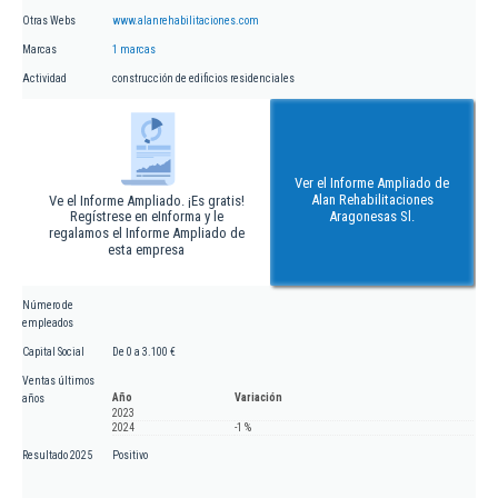
Otras Webs
www.alanrehabilitaciones.com
Marcas
1 marcas
Actividad
construcción de edificios residenciales
Ver el Informe Ampliado de
Alan Rehabilitaciones
Ve el Informe Ampliado. ¡Es gratis!
Regístrese en eInforma y le
Aragonesas Sl.
regalamos el Informe Ampliado de
esta empresa
Número de
empleados
Capital Social
De 0 a 3.100 €
Ventas últimos
Año
Variación
años
2023
2024
-1 %
Resultado 2025
Positivo