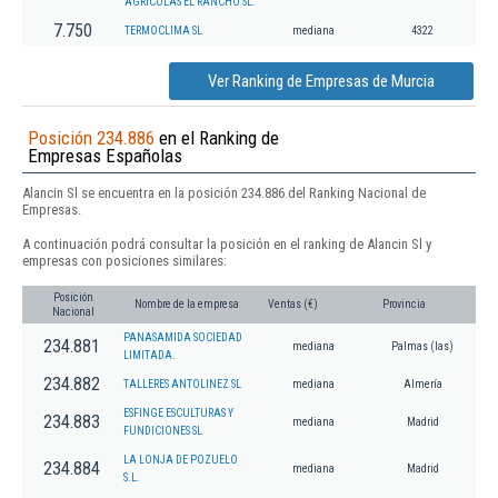
AGRICOLAS EL RANCHO SL.
7.750
TERMOCLIMA SL
mediana
4322
Ver Ranking de Empresas de Murcia
Posición 234.886
en el Ranking de
Empresas Españolas
Alancin Sl se encuentra en la posición 234.886 del Ranking Nacional de
Empresas.
A continuación podrá consultar la posición en el ranking de Alancin Sl y
empresas con posiciones similares:
Posición
Nombre de la empresa
Ventas (€)
Provincia
Nacional
PANASAMIDA SOCIEDAD
234.881
mediana
Palmas (las)
LIMITADA.
234.882
TALLERES ANTOLINEZ SL
mediana
Almería
ESFINGE ESCULTURAS Y
234.883
mediana
Madrid
FUNDICIONES SL
LA LONJA DE POZUELO
234.884
mediana
Madrid
S.L.