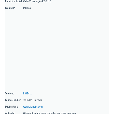
Domicilio Social
Calle Vinader , 6 - PISO 1 C
Localidad
Murcia
Teléfono
96824...
Forma Jurídica
Sociedad limitada
Página Web
www.alancin.com
Actividad
Otras actividades de apoyo a las empresas n.c.o.p.