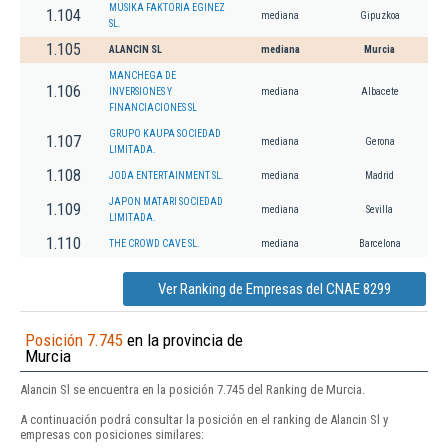
MUSIKA FAKTORIA EGINEZ
1.104
mediana
Gipuzkoa
SL.
1.105
ALANCIN SL
mediana
Murcia
MANCHEGA DE
1.106
INVERSIONES Y
mediana
Albacete
FINANCIACIONES SL
GRUPO KAUPA SOCIEDAD
1.107
mediana
Gerona
LIMITADA.
1.108
JODA ENTERTAINMENT SL.
mediana
Madrid
JAPON MATARI SOCIEDAD
1.109
mediana
Sevilla
LIMITADA.
1.110
THE CROWD CAVE SL.
mediana
Barcelona
Ver Ranking de Empresas del CNAE 8299
Posición 7.745
en la provincia de
Murcia
Alancin Sl se encuentra en la posición 7.745 del Ranking de Murcia.
A continuación podrá consultar la posición en el ranking de Alancin Sl y
empresas con posiciones similares: