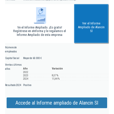
Ver el Informe
Ampliado de Alancin
Ve el Informe Ampliado. ¡Es gratis!
Regístrese en eInforma y le regalamos el
Sl
Informe Ampliado de esta empresa
Número de
empleados
Capital Social
Mayor de 60.000 €
Ventas últimos
Año
Variación
años
2022
2023
8,07 %
2024
15,44 %
Resultado 2024
Positivo
Accede al Informe ampliado de Alancin Sl