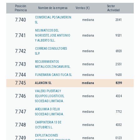
Posición
Sector
Nombre de la empresa
Ventas (€)
Provincia
Actividad
COMERCIAL PQ SALMERON
7.740
mediana
2041
SL
NEUMATICOS DEL
7.741
NOROESTE JOSE ANTONIO
mediana
9531
Y ALBERTO SLL.
CORREAS CONSULTORES
7.742
mediana
6920
SLP.
RECUBRIMIENTOS
7.743
mediana
2551
METALICOS ZINCAMUR SL.
7.744
FUNERARIA CANO FUCA SL
mediana
9630
7.745
ALANCIN SL
mediana
8299
VALERO PUERTAS Y
7.746
EQUIPOS LOGISTICOS,
mediana
4324
SOCIEDAD LIMITADA.
ARQUIMIA D FELIX
7.747
mediana
7712
SOCIEDAD LIMITADA.
CARPINTERIA 13 DE
7.748
mediana
4332
OCTUBRE S.L.
EXPLOTACIONES
7.749
mediana
0123