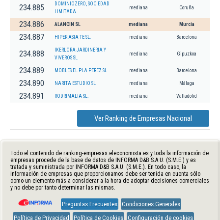
DOMINIOZERO, SOCIEDAD
234.885
mediana
Coruña
LIMITADA.
234.886
ALANCIN SL
mediana
Murcia
234.887
HIPER ASIA TE SL.
mediana
Barcelona
IKERLORA JARDINERIA Y
234.888
mediana
Gipuzkoa
VIVEROS SL
234.889
MOBLES EL PLA PEREZ SL
mediana
Barcelona
234.890
NARITA ESTUDIO SL
mediana
Málaga
234.891
RODRIMALIA SL.
mediana
Valladolid
Ver Ranking de Empresas Nacional
Todo el contenido de ranking-empresas.eleconomista.es y toda la información de
empresas procede de la base de datos de INFORMA D&B S.A.U. (S.M.E.) y es
tratada y suministrada por INFORMA D&B S.A.U. (S.M.E.). En todo caso, la
información de empresas que proporcionamos debe ser tenida en cuenta sólo
como un elemento más a considerar a la hora de adoptar decisiones comerciales
y no debe por tanto determinar las mismas.
Preguntas Frecuentes
Condiciones Generales
Política de Privacidad
Política de Cookies
Configuración de cookies