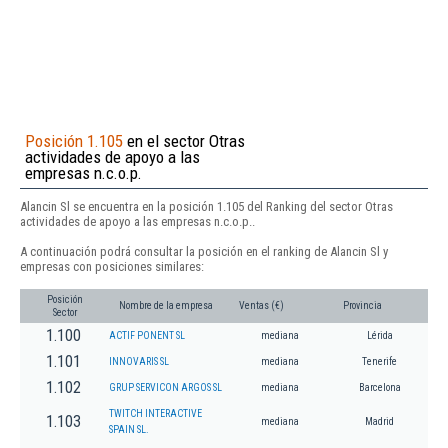
Posición 1.105
en el sector Otras
actividades de apoyo a las
empresas n.c.o.p.
Alancin Sl se encuentra en la posición 1.105 del Ranking del sector Otras
actividades de apoyo a las empresas n.c.o.p..
A continuación podrá consultar la posición en el ranking de Alancin Sl y
empresas con posiciones similares:
Posición
Nombre de la empresa
Ventas (€)
Provincia
Sector
1.100
ACTIF PONENT SL
mediana
Lérida
1.101
INNOVARIS SL
mediana
Tenerife
1.102
GRUP SERVICON ARGOS SL
mediana
Barcelona
TWITCH INTERACTIVE
1.103
mediana
Madrid
SPAIN SL.