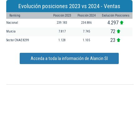
Evolución posiciones 2023 vs 2024 - Ventas
Ranking
Posición 2023
Posición 2024
Evolución Posiciones
4.297
Nacional
239.183
234.886
72
Murcia
7.817
7.745
23
Sector CNAE 8299
1.128
1.105
Acceda a toda la información de Alancin Sl