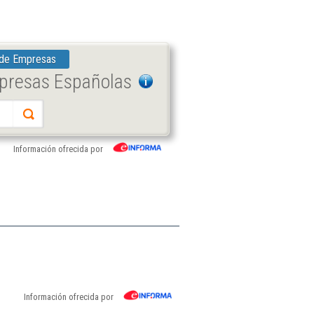
 de Empresas
mpresas Españolas
Información ofrecida por
Información ofrecida por