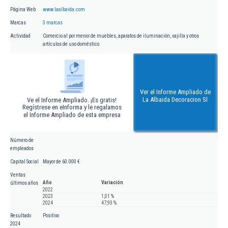
Página Web
www.laalbaida.com
Marcas
3 marcas
Actividad
Comercio al por menor de muebles, aparatos de iluminación, vajilla y otros
artículos de uso doméstico
Ver el Informe Ampliado de
La Albaida Decoracion Sl
Ve el Informe Ampliado. ¡Es gratis!
Regístrese en eInforma y le regalamos
el Informe Ampliado de esta empresa
Número de
empleados
Capital Social
Mayor de 60.000 €
Ventas
Año
Variación
últimos años
2022
2023
1,01 %
2024
47,93 %
Resultado
Positivo
2024