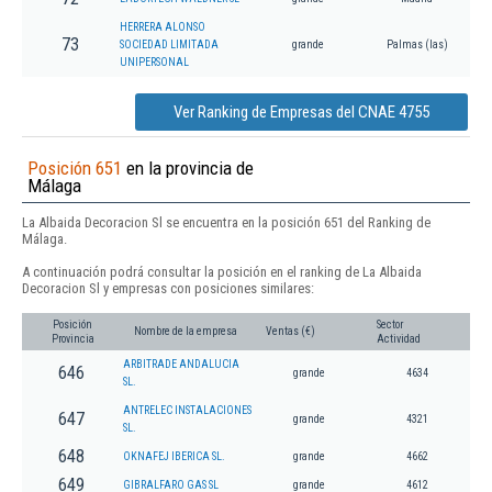
HERRERA ALONSO
73
SOCIEDAD LIMITADA
grande
Palmas (las)
UNIPERSONAL
Ver Ranking de Empresas del CNAE 4755
Posición 651
en la provincia de
Málaga
La Albaida Decoracion Sl se encuentra en la posición 651 del Ranking de
Málaga.
A continuación podrá consultar la posición en el ranking de La Albaida
Decoracion Sl y empresas con posiciones similares:
Posición
Sector
Nombre de la empresa
Ventas (€)
Provincia
Actividad
ARBITRADE ANDALUCIA
646
grande
4634
SL.
ANTRELEC INSTALACIONES
647
grande
4321
SL.
648
OKNAFEJ IBERICA SL.
grande
4662
649
GIBRALFARO GAS SL
grande
4612