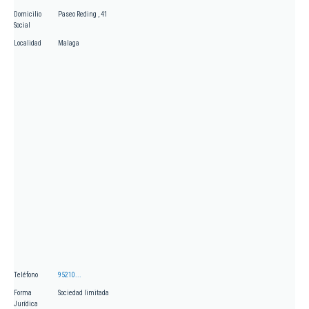
Domicilio
Paseo Reding , 41
Social
Localidad
Malaga
Teléfono
95210...
Forma
Sociedad limitada
Jurídica