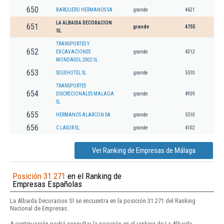
650
BARQUERO HERMANOS SA
grande
4621
LA ALBAIDA DECORACION
651
grande
4755
SL
TRANSPORTES Y
652
EXCAVACIONES
grande
4312
MONDASOL 2002 SL
653
SEGEHOTEL SL
grande
5510
TRANSPORTES
654
DISCRECIONALES MALAGA
grande
4939
SL
655
HERMANOS ALARCON SA
grande
5510
656
C LASOR SL
grande
4102
Ver Ranking de Empresas de Málaga
Posición 31.271
en el Ranking de
Empresas Españolas
La Albaida Decoracion Sl se encuentra en la posición 31.271 del Ranking
Nacional de Empresas.
A continuación podrá consultar la posición en el ranking de La Albaida