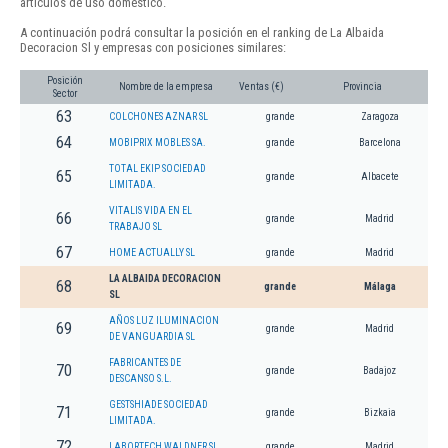
artículos de uso doméstico.
A continuación podrá consultar la posición en el ranking de La Albaida
Decoracion Sl y empresas con posiciones similares:
Posición
Nombre de la empresa
Ventas (€)
Provincia
Sector
63
COLCHONES AZNAR SL
grande
Zaragoza
64
MOBIPRIX MOBLES SA.
grande
Barcelona
TOTAL EKIP SOCIEDAD
65
grande
Albacete
LIMITADA.
VITALIS VIDA EN EL
66
grande
Madrid
TRABAJO SL
67
HOME ACTUALLY SL
grande
Madrid
LA ALBAIDA DECORACION
68
grande
Málaga
SL
AÑOS LUZ ILUMINACION
69
grande
Madrid
DE VANGUARDIA SL
FABRICANTES DE
70
grande
Badajoz
DESCANSO S.L.
GESTSHIADE SOCIEDAD
71
grande
Bizkaia
LIMITADA.
72
LABORTECH WALDNER SL
grande
Madrid