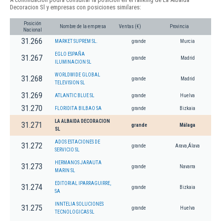
Decoracion Sl y empresas con posiciones similares:
Posición
Nombre de la empresa
Ventas (€)
Provincia
Nacional
31.266
MARKET SUPREM SL.
grande
Murcia
EGLO ESPAÑA
31.267
grande
Madrid
ILUMINACION SL
WORLDWIDE GLOBAL
31.268
grande
Madrid
TELEVISION SL
31.269
ATLANTIC BLUE SL
grande
Huelva
31.270
FLORIDITA BILBAO SA
grande
Bizkaia
LA ALBAIDA DECORACION
31.271
grande
Málaga
SL
ADOS ESTACIONES DE
31.272
grande
Arava,Álava
SERVICIO SL
HERMANOS JARAUTA
31.273
grande
Navarra
MARIN SL
EDITORIAL IPARRAGUIRRE,
31.274
grande
Bizkaia
SA
INNTELIA SOLUCIONES
31.275
grande
Huelva
TECNOLOGICAS SL