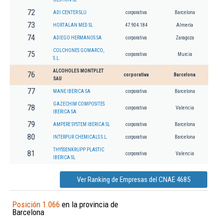
72
ADI CENTER SLU
corporativa
Barcelona
73
HORTALAN MED SL
47.904.184
Almería
74
ADIEGO HERMANOS SA
corporativa
Zaragoza
COLCHONES GOMARCO,
75
corporativa
Murcia
S.L.
ALCOHOLES MONTPLET
76
corporativa
Barcelona
SAU
77
MANE IBERICA SA
corporativa
Barcelona
GAZECHIM COMPOSITES
78
corporativa
Valencia
IBERICA SA
79
AMPERE SYSTEM IBERICA SL
corporativa
Barcelona
80
INTERPUR CHEMICALS S.L.
corporativa
Barcelona
THYSSENKRUPP PLASTIC
81
corporativa
Valencia
IBERICA SL
Ver Ranking de Empresas del CNAE 4685
Posición 1.066
en la provincia de
Barcelona