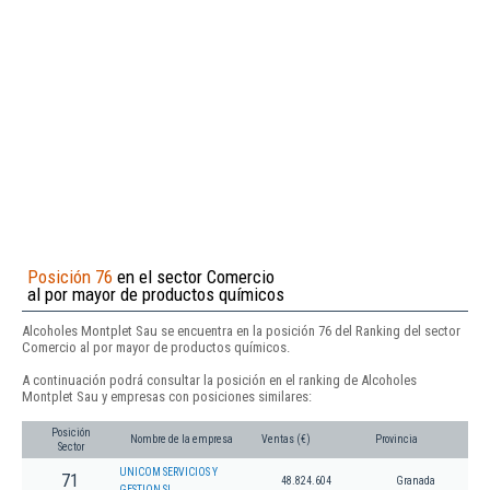
Posición 76
en el sector Comercio
al por mayor de productos químicos
Alcoholes Montplet Sau se encuentra en la posición 76 del Ranking del sector
Comercio al por mayor de productos químicos.
A continuación podrá consultar la posición en el ranking de Alcoholes
Montplet Sau y empresas con posiciones similares:
Posición
Nombre de la empresa
Ventas (€)
Provincia
Sector
UNICOM SERVICIOS Y
71
48.824.604
Granada
GESTION SL