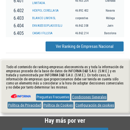
6.401
46.903.204
Granada
LIMITADA.
6.402
HEXPOL CORELLA SA
46.892.402
Navarra
6.403
BLANCO LIMON SL
corporativa
Málaga
6.404
ENVASES SOPLADOS SLU
46.862.358
Jaén
6.405
CASAS I FILLS SA
46.862.214
Barcelona
Ver Ranking de Empresas Nacional
Todo el contenido de ranking-empresas.eleconomista.es y toda la información de
empresas procede de la base de datos de INFORMA D&B S.A.U. (S.M.E.) y es
tratada y suministrada por INFORMA D&B S.A.U. (S.M.E.). En todo caso, la
información de empresas que proporcionamos debe ser tenida en cuenta sólo
como un elemento más a considerar a la hora de adoptar decisiones comerciales
y no debe por tanto determinar las mismas.
Preguntas Frecuentes
Condiciones Generales
Política de Privacidad
Política de Cookies
Configuración de cookies
Hay más por ver