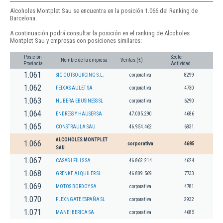
Alcoholes Montplet Sau se encuentra en la posición 1.066 del Ranking de
Barcelona.
A continuación podrá consultar la posición en el ranking de Alcoholes
Montplet Sau y empresas con posiciones similares:
Posición
Sector
Nombre de la empresa
Ventas (€)
Provincia
Actividad
1.061
SIC OUTSOURCING S.L.
corporativa
8299
1.062
FEIXAS AULET SA
corporativa
4730
1.063
NUBERA EBUSINESS SL
corporativa
6290
1.064
ENDRESS Y HAUSER SA
47.005.290
4686
1.065
CONSTRAULA SAU
46.954.462
6831
ALCOHOLES MONTPLET
1.066
corporativa
4685
SAU
1.067
CASAS I FILLS SA
46.862.214
4624
1.068
GRENKE ALQUILER SL
46.809.569
7733
1.069
MOTOS BORDOY SA
corporativa
4781
1.070
FLEXNGATE ESPAÑA SL
corporativa
2932
1.071
MANE IBERICA SA
corporativa
4685