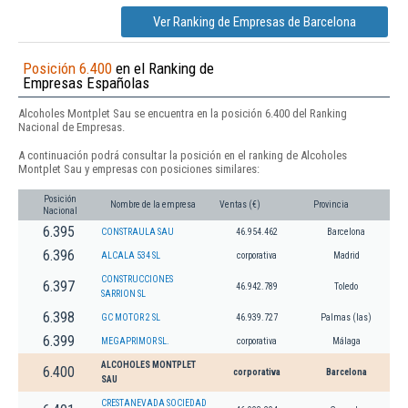
Ver Ranking de Empresas de Barcelona
Posición 6.400
en el Ranking de
Empresas Españolas
Alcoholes Montplet Sau se encuentra en la posición 6.400 del Ranking
Nacional de Empresas.
A continuación podrá consultar la posición en el ranking de Alcoholes
Montplet Sau y empresas con posiciones similares:
Posición
Nombre de la empresa
Ventas (€)
Provincia
Nacional
6.395
CONSTRAULA SAU
46.954.462
Barcelona
6.396
ALCALA 534 SL
corporativa
Madrid
CONSTRUCCIONES
6.397
46.942.789
Toledo
SARRION SL
6.398
GC MOTOR 2 SL
46.939.727
Palmas (las)
6.399
MEGAPRIMOR SL.
corporativa
Málaga
ALCOHOLES MONTPLET
6.400
corporativa
Barcelona
SAU
CRESTANEVADA SOCIEDAD