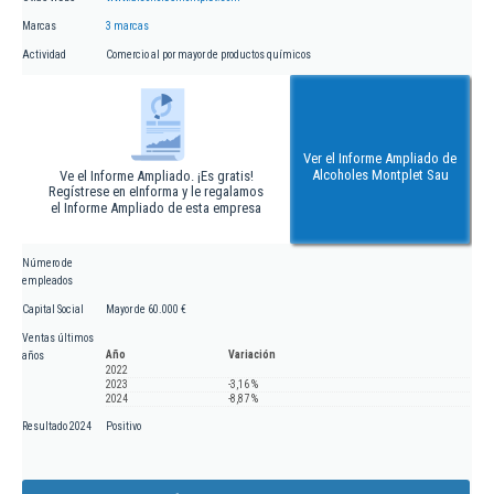
Marcas
3 marcas
Actividad
Comercio al por mayor de productos químicos
Ver el Informe Ampliado de
Alcoholes Montplet Sau
Ve el Informe Ampliado. ¡Es gratis!
Regístrese en eInforma y le regalamos
el Informe Ampliado de esta empresa
Número de
empleados
Capital Social
Mayor de 60.000 €
Ventas últimos
Año
Variación
años
2022
2023
-3,16 %
2024
-8,87 %
Resultado 2024
Positivo