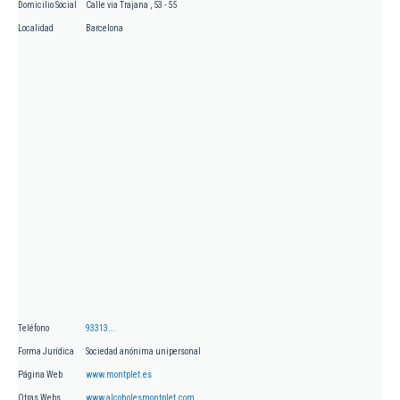
Domicilio Social
Calle via Trajana , 53 - 55
Localidad
Barcelona
Teléfono
93313...
Forma Jurídica
Sociedad anónima unipersonal
Página Web
www.montplet.es
Otras Webs
www.alcoholesmontplet.com