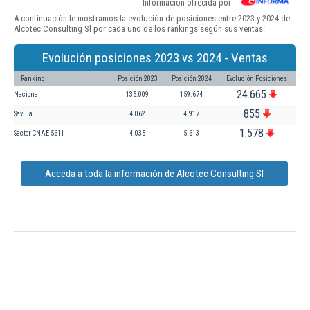
Información ofrecida por
A continuación le mostramos la evolución de posiciones entre 2023 y 2024 de
Alcotec Consulting Sl por cada uno de los rankings según sus ventas:
Evolución posiciones 2023 vs 2024 - Ventas
Ranking
Posición 2023
Posición 2024
Evolución Posiciones
24.665
Nacional
135.009
159.674
855
Sevilla
4.062
4.917
1.578
Sector CNAE 5611
4.035
5.613
Acceda a toda la información de Alcotec Consulting Sl