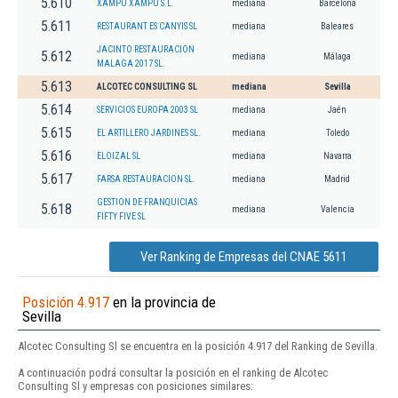
5.610
XAMPU XAMPU S.L.
mediana
Barcelona
5.611
RESTAURANT ES CANYIS SL
mediana
Baleares
JACINTO RESTAURACION
5.612
mediana
Málaga
MALAGA 2017 SL.
5.613
ALCOTEC CONSULTING SL
mediana
Sevilla
5.614
SERVICIOS EUROPA 2003 SL
mediana
Jaén
5.615
EL ARTILLERO JARDINES SL.
mediana
Toledo
5.616
ELOIZAL SL
mediana
Navarra
5.617
FARSA RESTAURACION SL.
mediana
Madrid
GESTION DE FRANQUICIAS
5.618
mediana
Valencia
FIFTY FIVE SL
Ver Ranking de Empresas del CNAE 5611
Posición 4.917
en la provincia de
Sevilla
Alcotec Consulting Sl se encuentra en la posición 4.917 del Ranking de Sevilla.
A continuación podrá consultar la posición en el ranking de Alcotec
Consulting Sl y empresas con posiciones similares: