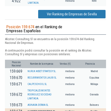
4.922
mediana
4690
LIMITADA.
Ver Ranking de Empresas de Sevilla
Posición 159.674
en el Ranking de
Empresas Españolas
Alcotec Consulting Sl se encuentra en la posición 159.674 del Ranking
Nacional de Empresas.
A continuación podrá consultar la posición en el ranking de Alcotec
Consulting Sl y empresas con posiciones similares:
Posición
Nombre de la empresa
Ventas (€)
Provincia
Nacional
159.669
NURUK ASSET STRATEGY SL.
mediana
Madrid
159.670
RECUBRIMIENTOS LAUBI SL
mediana
Gipuzkoa
159.671
CALPE SCHOOL SL
mediana
Málaga
TROPICALES MONTES
159.672
RODRIGUEZ SOCIEDAD
mediana
Granada
LIMITADA.
159.673
ASINARA DERMA SL
mediana
Baleares