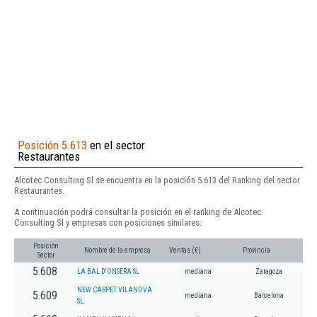
Posición 5.613
en el sector
Restaurantes
Alcotec Consulting Sl se encuentra en la posición 5.613 del Ranking del sector
Restaurantes.
A continuación podrá consultar la posición en el ranking de Alcotec
Consulting Sl y empresas con posiciones similares:
Posición
Nombre de la empresa
Ventas (€)
Provincia
Sector
5.608
LA BAL D'ONSERA SL
mediana
Zaragoza
NEW CARPET VILANOVA
5.609
mediana
Barcelona
SL.