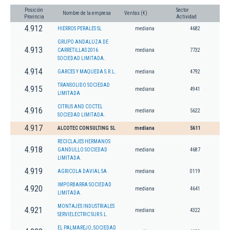
Posición
Sector
Nombre de la empresa
Ventas (€)
Provincia
Actividad
4.912
HIERROS PERALES SL
mediana
4682
GRUPO ANDALUZA DE
4.913
CARRETILLAS 2016
mediana
7732
SOCIEDAD LIMITADA.
4.914
GARCES Y MAQUEDA S.R.L.
mediana
4792
TRANSOLIDO SOCIEDAD
4.915
mediana
4941
LIMITADA
CITRUS AND COCTEL
4.916
mediana
5622
SOCIEDAD LIMITADA.
4.917
ALCOTEC CONSULTING SL
mediana
5611
RECICLAJES HERMANOS
4.918
GANDULLO SOCIEDAD
mediana
4687
LIMITADA.
4.919
AGRICOLA DAVIAL SA
mediana
0119
IMPORBARRA SOCIEDAD
4.920
mediana
4641
LIMITADA.
MONTAJES INDUSTRIALES
4.921
mediana
4322
SERVIELECTRIC SUR S.L.
EL PALMAREJO, SOCIEDAD