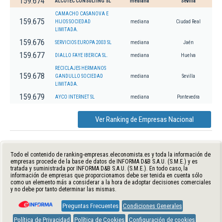
159.674
ALCOTEC CONSULTING SL
mediana
Sevilla
CAMACHO CASANOVA E
159.675
HIJOS SOCIEDAD
mediana
Ciudad Real
LIMITADA.
159.676
SERVICIOS EUROPA 2003 SL
mediana
Jaén
159.677
DIALLO FAYE IBERICA SL.
mediana
Huelva
RECICLAJES HERMANOS
159.678
GANDULLO SOCIEDAD
mediana
Sevilla
LIMITADA.
159.679
AYCO INTERNET SL
mediana
Pontevedra
Ver Ranking de Empresas Nacional
Todo el contenido de ranking-empresas.eleconomista.es y toda la información de
empresas procede de la base de datos de INFORMA D&B S.A.U. (S.M.E.) y es
tratada y suministrada por INFORMA D&B S.A.U. (S.M.E.). En todo caso, la
información de empresas que proporcionamos debe ser tenida en cuenta sólo
como un elemento más a considerar a la hora de adoptar decisiones comerciales
y no debe por tanto determinar las mismas.
Preguntas Frecuentes
Condiciones Generales
Política de Privacidad
Política de Cookies
Configuración de cookies