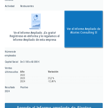
Actividad
Restaurantes
Ver el Informe Ampliado de
Alcotec Consulting Sl
Ve el Informe Ampliado. ¡Es gratis!
Regístrese en eInforma y le regalamos el
Informe Ampliado de esta empresa
Número de
empleados
Capital Social
De 3.100 a 60.000 €
Ventas
Año
Variación
últimos años
2022
2023
25,2 %
2024
-12,48 %
Resultado
Positivo
2024