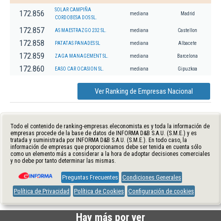
SOLAR CAMPIÑA
172.856
mediana
Madrid
CORDOBESA DOS SL.
172.857
AS MAESTRAZGO 232 SL.
mediana
Castellon
172.858
PATATAS PANADES SL
mediana
Albacete
172.859
ZAGA MANAGEMENT SL.
mediana
Barcelona
172.860
EASO CAR OCASION SL.
mediana
Gipuzkoa
Ver Ranking de Empresas Nacional
Todo el contenido de ranking-empresas.eleconomista.es y toda la información de
empresas procede de la base de datos de INFORMA D&B S.A.U. (S.M.E.) y es
tratada y suministrada por INFORMA D&B S.A.U. (S.M.E.). En todo caso, la
información de empresas que proporcionamos debe ser tenida en cuenta sólo
como un elemento más a considerar a la hora de adoptar decisiones comerciales
y no debe por tanto determinar las mismas.
Preguntas Frecuentes
Condiciones Generales
Política de Privacidad
Política de Cookies
Configuración de cookies
Hay más por ver