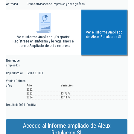
Actividad
Otras actividades de impresión y artes gráficas
Ver el Informe Ampliado
de Aleux Rotulacion Sl.
Ve el Informe Ampliado. ¡Es gratis!
Regístrese en eInforma y le regalamos el
Informe Ampliado de esta empresa
Número de
empleados
Capital Social
De 0 a 3.100 €
Ventas últimos
Año
Variación
años
2022
2023
13,78 %
2024
12,11 %
Resultado 2024
Positivo
Accede al Informe ampliado de Aleux
Rotulacion Sl.