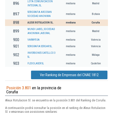
LOTA COMUNICACION
896
mediana
Madrid
INTEGRAL SL.
SERIGRAFIA ARCOSAN
897
mediana
Bizkaia
SOCIEDAD ANONIMA
898
ALEUX ROTULACION SL.
mediana
Coruña
MUNDI LABEL, SOCIEDAD
899
mediana
Madrid
ANONIMA LABORAL
900
VARMYS SA
mediana
Valencia
901
SERIGRAFIA SERGAR SL.
mediana
Valencia
INVERSIONES GATELLCO 3
902
mediana
Málaga
SL
903
FLEXOLASER SL
mediana
Castellon
Ver Ranking de Empresas del CNAE 1812
Posición 3.801
en la provincia de
Coruña
Aleux Rotulacion Sl. se encuentra en la posición 3.801 del Ranking de Coruña.
A continuación podrá consultar la posición en el ranking de Aleux Rotulacion
Sl. y empresas con posiciones similares: