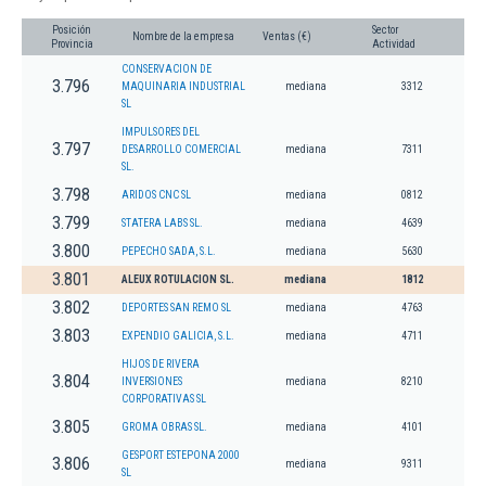
Posición
Sector
Nombre de la empresa
Ventas (€)
Provincia
Actividad
CONSERVACION DE
3.796
MAQUINARIA INDUSTRIAL
mediana
3312
SL
IMPULSORES DEL
3.797
DESARROLLO COMERCIAL
mediana
7311
SL.
3.798
ARIDOS CNC SL
mediana
0812
3.799
STATERA LABS SL.
mediana
4639
3.800
PEPECHO SADA, S.L.
mediana
5630
3.801
ALEUX ROTULACION SL.
mediana
1812
3.802
DEPORTES SAN REMO SL
mediana
4763
3.803
EXPENDIO GALICIA, S.L.
mediana
4711
HIJOS DE RIVERA
3.804
INVERSIONES
mediana
8210
CORPORATIVAS SL
3.805
GROMA OBRAS SL.
mediana
4101
GESPORT ESTEPONA 2000
3.806
mediana
9311
SL