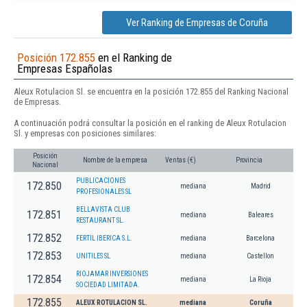
Ver Ranking de Empresas de Coruña
Posición 172.855
en el Ranking de
Empresas Españolas
Aleux Rotulacion Sl. se encuentra en la posición 172.855 del Ranking Nacional
de Empresas.
A continuación podrá consultar la posición en el ranking de Aleux Rotulacion
Sl. y empresas con posiciones similares:
Posición
Nombre de la empresa
Ventas (€)
Provincia
Nacional
PUBLICACIONES
172.850
mediana
Madrid
PROFESIONALES SL
BELLAVISTA CLUB
172.851
mediana
Baleares
RESTAURANT SL.
172.852
FERTIL IBERICA S.L.
mediana
Barcelona
172.853
UNITILES SL
mediana
Castellon
RIOJAMAR INVERSIONES
172.854
mediana
La Rioja
SOCIEDAD LIMITADA.
172.855
ALEUX ROTULACION SL.
mediana
Coruña