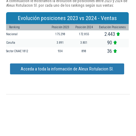
A continuación le mostramos la evolución de posiciones entre 2023 y 2024 de
Aleux Rotulacion Sl. por cada uno de los rankings según sus ventas:
Evolución posiciones 2023 vs 2024 - Ventas
Ranking
Posición 2023
Posición 2024
Evolución Posiciones
2.443
Nacional
175.298
172.855
90
Coruña
3.891
3.801
36
Sector CNAE 1812
934
898
Acceda a toda la información de Aleux Rotulacion Sl.