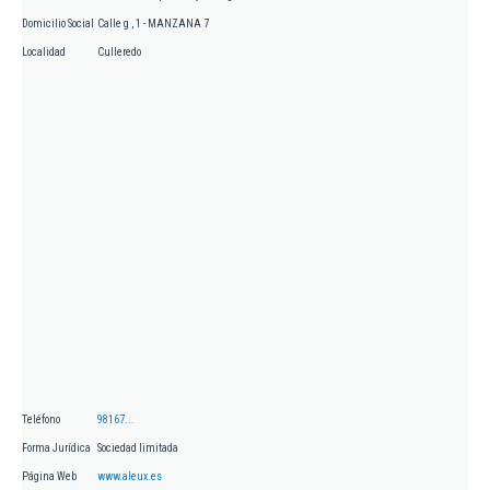
Domicilio Social
Calle g , 1 - MANZANA 7
Localidad
Culleredo
Teléfono
98167...
Forma Jurídica
Sociedad limitada
Página Web
www.aleux.es