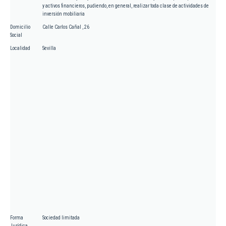
y activos financieros, pudiendo, en general, realizar toda clase de actividades de
inversión mobiliaria
Domicilio
Calle Carlos Cañal , 26
Social
Localidad
Sevilla
Forma
Sociedad limitada
Jurídica