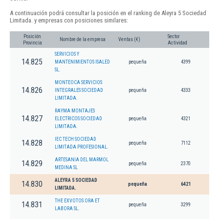
A continuación podrá consultar la posición en el ranking de Aleyra 5 Sociedad
Limitada. y empresas con posiciones similares:
Posición
Sector
Nombre de la empresa
Ventas (€)
Provincia
Actividad
SERVICIOS Y
14.825
MANTENIMIENTOS ISALED
pequeña
4399
SL.
MONTEOCA SERVICIOS
14.826
INTEGRALES SOCIEDAD
pequeña
4333
LIMITADA.
RAYMA MONTAJES
14.827
ELECTRICOS SOCIEDAD
pequeña
4321
LIMITADA.
IEC TECH SOCIEDAD
14.828
pequeña
7112
LIMITADA PROFESIONAL.
ARTESANIA DEL MARMOL
14.829
pequeña
2370
MEDINA SL
ALEYRA 5 SOCIEDAD
14.830
pequeña
6421
LIMITADA.
THE EXVOTOS ORA ET
14.831
pequeña
3299
LABORA SL.