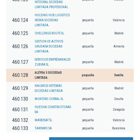
INTEGRAL SOCIEDAD
LIMITADA PROFESIONAL
HOLDING HUB LOGISTICO
460.124
IBERIA SOCIEDAD
pequeña
Valencia
LIMITADA.
460.125
CHELLENGE-ROUTE SL.
pequeña
Madrid
GESTION DE ACTIVOS
460.126
GRUDASA SOCIEDAD
pequeña
Almería
LIMITADA.
SERVICIOS EMPRESARIALES
460.127
pequeña
Madrid
ZUBIRA SL.
ALEYRA 5 SOCIEDAD
460.128
pequeña
Sevilla
LIMITADA.
NACAR 33 SISTEMAS
460.129
pequeña
Madrid
SOCIEDAD LIMITADA
460.130
MONTERO CORRAL SL
pequeña
Coruña
HUECHA CONSTRUCTORAS
460.131
pequeña
Zaragoza
SA
460.132
MASBESAT SL
pequeña
Valencia
460.133
TARINMO SA
pequeña
Barcelona