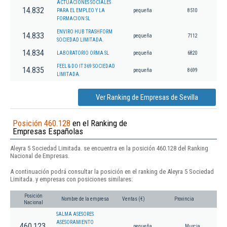
ACTUACIONES SOCIALES
14.832
PARA EL EMPLEO Y LA
pequeña
8510
FORMACION SL
ENVIRO HUB TRASHFORM
14.833
pequeña
7112
SOCIEDAD LIMITADA.
14.834
LABORATORIO ORMA SL
pequeña
6820
FEEL & DO IT 369 SOCIEDAD
14.835
pequeña
8699
LIMITADA.
Ver Ranking de Empresas de Sevilla
Posición 460.128
en el Ranking de
Empresas Españolas
Aleyra 5 Sociedad Limitada. se encuentra en la posición 460.128 del Ranking
Nacional de Empresas.
A continuación podrá consultar la posición en el ranking de Aleyra 5 Sociedad
Limitada. y empresas con posiciones similares:
Posición
Nombre de la empresa
Ventas (€)
Provincia
Nacional
SALMA ASESORES
ASESORAMIENTO
460.123
pequeña
Murcia