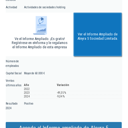
Actividad
Actividades de sociedades holding
Ver el Informe Ampliado de
Aleyra 5 Sociedad Limitada.
Ve el Informe Ampliado. ¡Es gratis!
Regístrese en eInforma y le regalamos
el Informe Ampliado de esta empresa
Número de
empleados
Capital Social
Mayor de 60.000 €
Ventas
Año
Variación
últimos años
2022
2023
-49,35 %
2024
-9,04 %
Resultado
Positivo
2024