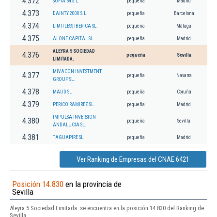
4.372
SOFIA 54 S.L.
pequeña
Madrid
4.373
DAINTY 2000 S.L.
pequeña
Barcelona
4.374
LIMITLESS IBERICA SL.
pequeña
Málaga
4.375
ALONE CAPITAL SL.
pequeña
Madrid
ALEYRA 5 SOCIEDAD
4.376
pequeña
Sevilla
LIMITADA.
MIVACON INVESTMENT
4.377
pequeña
Navarra
GROUP SL.
4.378
MAUD SL
pequeña
Coruña
4.379
PERICO RAMIREZ SL.
pequeña
Madrid
IMPULSA INVERSION
4.380
pequeña
Sevilla
ANDALUCIA SL.
4.381
TAGUAPIRE SL.
pequeña
Madrid
Ver Ranking de Empresas del CNAE 6421
Posición 14.830
en la provincia de
Sevilla
Aleyra 5 Sociedad Limitada. se encuentra en la posición 14.830 del Ranking de
Sevilla.