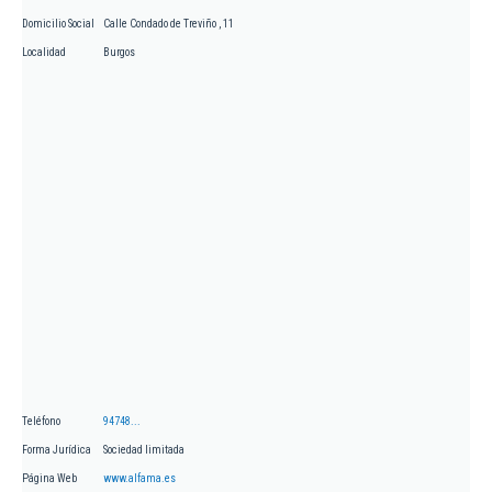
Domicilio Social
Calle Condado de Treviño , 11
Localidad
Burgos
Teléfono
94748...
Forma Jurídica
Sociedad limitada
Página Web
www.alfama.es