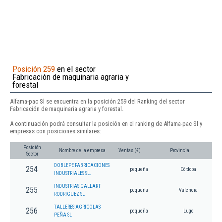
Posición 259
en el sector
Fabricación de maquinaria agraria y
forestal
Alfama-pac Sl se encuentra en la posición 259 del Ranking del sector
Fabricación de maquinaria agraria y forestal.
A continuación podrá consultar la posición en el ranking de Alfama-pac Sl y
empresas con posiciones similares:
Posición
Nombre de la empresa
Ventas (€)
Provincia
Sector
DOBLEPE FABRICACIONES
254
pequeña
Córdoba
INDUSTRIALES SL.
INDUSTRIAS GALLART
255
pequeña
Valencia
RODRIGUEZ SL
TALLERES AGRICOLAS
256
pequeña
Lugo
PEÑA SL