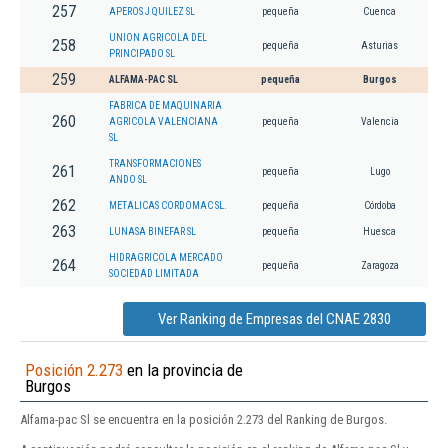
257
APEROS J QUILEZ SL
pequeña
Cuenca
UNION AGRICOLA DEL
258
pequeña
Asturias
PRINCIPADO SL
259
ALFAMA-PAC SL
pequeña
Burgos
FABRICA DE MAQUINARIA
260
AGRICOLA VALENCIANA
pequeña
Valencia
SL
TRANSFORMACIONES
261
pequeña
Lugo
ANDO SL
262
METALICAS CORDOMAC SL.
pequeña
Córdoba
263
LUNASA BINEFAR SL
pequeña
Huesca
HIDRAGRICOLA MERCADO
264
pequeña
Zaragoza
SOCIEDAD LIMITADA
Ver Ranking de Empresas del CNAE 2830
Posición 2.273
en la provincia de
Burgos
Alfama-pac Sl se encuentra en la posición 2.273 del Ranking de Burgos.