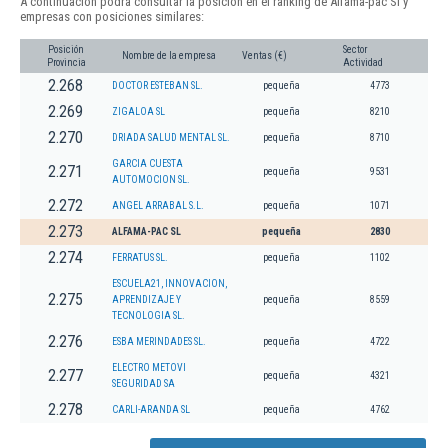
A continuación podrá consultar la posición en el ranking de Alfama-pac Sl y
empresas con posiciones similares:
Posición
Sector
Nombre de la empresa
Ventas (€)
Provincia
Actividad
2.268
DOCTOR ESTEBAN SL.
pequeña
4773
2.269
ZIGALOA SL
pequeña
8210
2.270
DRIADA SALUD MENTAL SL.
pequeña
8710
GARCIA CUESTA
2.271
pequeña
9531
AUTOMOCION SL.
2.272
ANGEL ARRABAL S.L.
pequeña
1071
2.273
ALFAMA-PAC SL
pequeña
2830
2.274
FERRATUS SL.
pequeña
1102
ESCUELA21, INNOVACION,
2.275
APRENDIZAJE Y
pequeña
8559
TECNOLOGIA SL.
2.276
ESBA MERINDADES SL.
pequeña
4722
ELECTRO METOVI
2.277
pequeña
4321
SEGURIDAD SA
2.278
CARLI-ARANDA SL
pequeña
4762