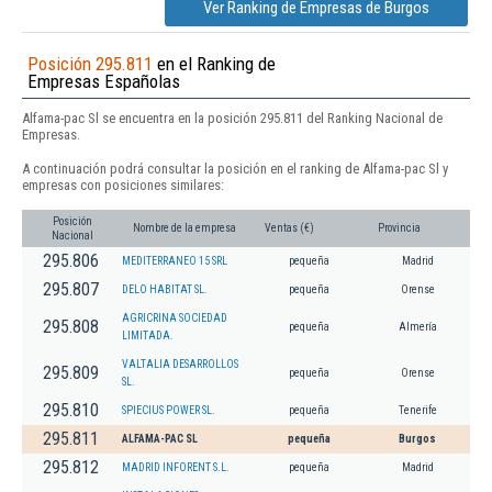
Ver Ranking de Empresas de Burgos
Posición 295.811
en el Ranking de
Empresas Españolas
Alfama-pac Sl se encuentra en la posición 295.811 del Ranking Nacional de
Empresas.
A continuación podrá consultar la posición en el ranking de Alfama-pac Sl y
empresas con posiciones similares:
Posición
Nombre de la empresa
Ventas (€)
Provincia
Nacional
295.806
MEDITERRANEO 15 SRL
pequeña
Madrid
295.807
DELO HABITAT SL.
pequeña
Orense
AGRICRINA SOCIEDAD
295.808
pequeña
Almería
LIMITADA.
VALTALIA DESARROLLOS
295.809
pequeña
Orense
SL.
295.810
SPIECIUS POWER SL.
pequeña
Tenerife
295.811
ALFAMA-PAC SL
pequeña
Burgos
295.812
MADRID INFORENT S.L.
pequeña
Madrid