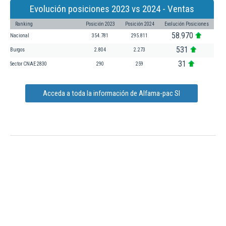
Evolución posiciones 2023 vs 2024 - Ventas
Ranking
Posición 2023
Posición 2024
Evolución Posiciones
58.970
Nacional
354.781
295.811
531
Burgos
2.804
2.273
31
Sector CNAE 2830
290
259
Acceda a toda la información de Alfama-pac Sl