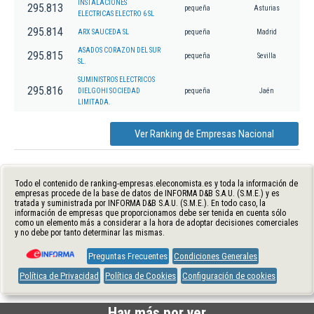
INSTALACIONES
295.813
pequeña
Asturias
ELECTRICAS ELECTRO 6 SL
295.814
ARX SAUCEDA SL
pequeña
Madrid
ASADOS CORAZON DEL SUR
295.815
pequeña
Sevilla
SL.
SUMINISTROS ELECTRICOS
295.816
DIELGOHI SOCIEDAD
pequeña
Jaén
LIMITADA.
Ver Ranking de Empresas Nacional
Todo el contenido de ranking-empresas.eleconomista.es y toda la información de
empresas procede de la base de datos de INFORMA D&B S.A.U. (S.M.E.) y es
tratada y suministrada por INFORMA D&B S.A.U. (S.M.E.). En todo caso, la
información de empresas que proporcionamos debe ser tenida en cuenta sólo
como un elemento más a considerar a la hora de adoptar decisiones comerciales
y no debe por tanto determinar las mismas.
Preguntas Frecuentes
Condiciones Generales
Política de Privacidad
Política de Cookies
Configuración de cookies
Hay más por ver