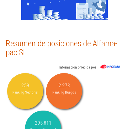
Resumen de posiciones de Alfama-
pac Sl
Información ofrecida por
259
2.273
Ranking Sectorial
Ranking Burgos
295.811