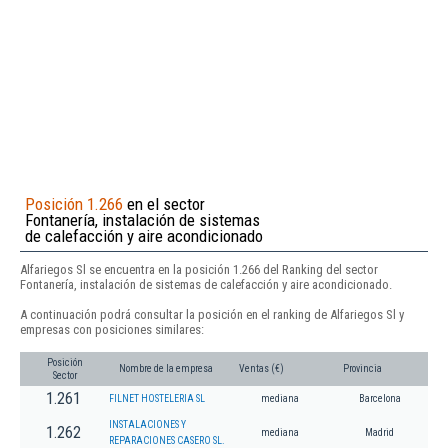
Posición 1.266
en el sector
Fontanería, instalación de sistemas
de calefacción y aire acondicionado
Alfariegos Sl se encuentra en la posición 1.266 del Ranking del sector
Fontanería, instalación de sistemas de calefacción y aire acondicionado.
A continuación podrá consultar la posición en el ranking de Alfariegos Sl y
empresas con posiciones similares:
Posición
Nombre de la empresa
Ventas (€)
Provincia
Sector
1.261
FILNET HOSTELERIA SL
mediana
Barcelona
INSTALACIONES Y
1.262
mediana
Madrid
REPARACIONES CASERO SL.