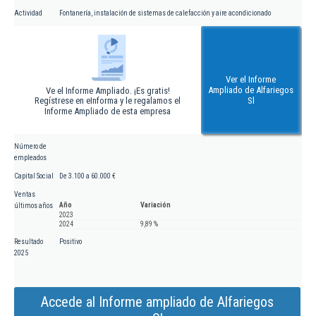
Actividad
Fontanería, instalación de sistemas de calefacción y aire acondicionado
Ver el Informe
Ampliado de Alfariegos
Ve el Informe Ampliado. ¡Es gratis!
Regístrese en eInforma y le regalamos el
Sl
Informe Ampliado de esta empresa
Número de
empleados
Capital Social
De 3.100 a 60.000 €
Ventas
Año
Variación
últimos años
2023
2024
9,89 %
Resultado
Positivo
2025
Accede al Informe ampliado de Alfariegos