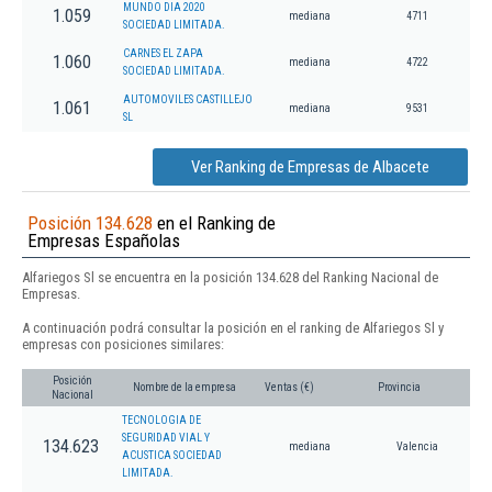
MUNDO DIA 2020
1.059
mediana
4711
SOCIEDAD LIMITADA.
CARNES EL ZAPA
1.060
mediana
4722
SOCIEDAD LIMITADA.
AUTOMOVILES CASTILLEJO
1.061
mediana
9531
SL
Ver Ranking de Empresas de Albacete
Posición 134.628
en el Ranking de
Empresas Españolas
Alfariegos Sl se encuentra en la posición 134.628 del Ranking Nacional de
Empresas.
A continuación podrá consultar la posición en el ranking de Alfariegos Sl y
empresas con posiciones similares:
Posición
Nombre de la empresa
Ventas (€)
Provincia
Nacional
TECNOLOGIA DE
SEGURIDAD VIAL Y
134.623
mediana
Valencia
ACUSTICA SOCIEDAD
LIMITADA.