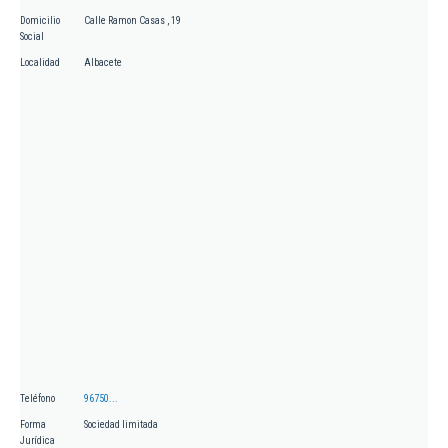
Domicilio
Calle Ramon Casas , 19
Social
Localidad
Albacete
Teléfono
96750...
Forma
Sociedad limitada
Jurídica