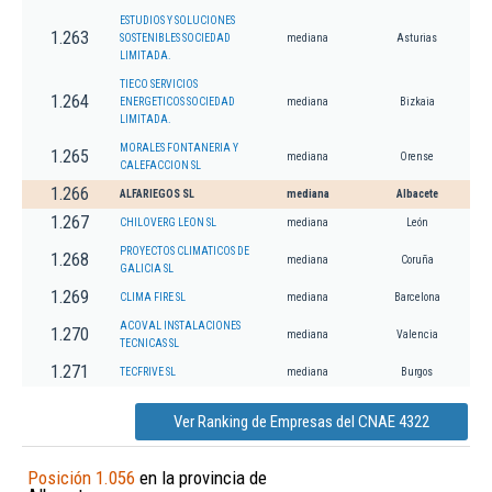
ESTUDIOS Y SOLUCIONES
1.263
SOSTENIBLES SOCIEDAD
mediana
Asturias
LIMITADA.
TIECO SERVICIOS
1.264
ENERGETICOS SOCIEDAD
mediana
Bizkaia
LIMITADA.
MORALES FONTANERIA Y
1.265
mediana
Orense
CALEFACCION SL
1.266
ALFARIEGOS SL
mediana
Albacete
1.267
CHILOVERG LEON SL
mediana
León
PROYECTOS CLIMATICOS DE
1.268
mediana
Coruña
GALICIA SL
1.269
CLIMA FIRE SL
mediana
Barcelona
ACOVAL INSTALACIONES
1.270
mediana
Valencia
TECNICAS SL
1.271
TECFRIVE SL
mediana
Burgos
Ver Ranking de Empresas del CNAE 4322
Posición 1.056
en la provincia de