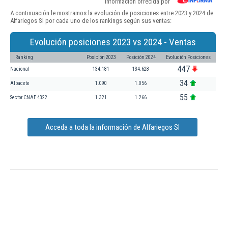
Información ofrecida por
A continuación le mostramos la evolución de posiciones entre 2023 y 2024 de
Alfariegos Sl por cada uno de los rankings según sus ventas:
Evolución posiciones 2023 vs 2024 - Ventas
Ranking
Posición 2023
Posición 2024
Evolución Posiciones
447
Nacional
134.181
134.628
34
Albacete
1.090
1.056
55
Sector CNAE 4322
1.321
1.266
Acceda a toda la información de Alfariegos Sl