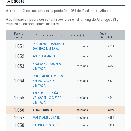
Albacete
Alfariegos Sl se encuentra en la posición 1.056 del Ranking de Albacete.
A continuación podrá consultar la posición en el ranking de Alfariegos Sl y
empresas con posiciones similares:
Posición
Sector
Nombre de la empresa
Ventas (€)
Provincia
Actividad
PINTURAS SERRANO 2011
1.051
mediana
2030
SOCIEDAD LIMITADA
1.052
AGROCEREMAR SL
mediana
4621
EVALIS SHOP SOCIEDAD
1.053
mediana
4755
LIMITADA.
INTEGRAL DE SERVICIOS
1.054
EVEREST SOCIEDAD
mediana
8121
LIMITADA.
TRANSPORTES PEÑA
1.055
VALCARCEL SOCIEDAD
mediana
4941
LIMITADA
1.056
ALFARIEGOS SL
mediana
4322
1.057
MATERIALES LUISA SL
mediana
4683
1.058
KALINKA GLOBAL S.L.
mediana
3100