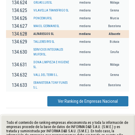
134.624
GRUAS LUIS SL
mediana
Málaga
134.625
VILAVELLA TRANSFRIGO SL
mediana
Gerona
134.626
PONCEMUR SL
mediana
Murcia
134.627
MAIOL GERMANS SL
mediana
Barcelona
134.628
ALFARIEGOS SL
mediana
Albacete
134.629
TALLERES RYD SL
mediana
Bizkaia
SERVICIOS INTEGRALES
134.630
mediana
Coruña
MUFER SL.
DONA LIMPIEZA E HIGIENE
134.631
mediana
Málaga
SL.
134.632
VALL DEL TERRI S.L.
mediana
Gerona
EBANISTERIA TONY FUNES
134.633
mediana
Barcelona
S.L.
Ver Ranking de Empresas Nacional
Todo el contenido de ranking-empresas.eleconomista.es y toda la información de
empresas procede de la base de datos de INFORMA D&B S.A.U. (S.M.E.) y es
tratada y suministrada por INFORMA D&B S.A.U. (S.M.E.). En todo caso, la