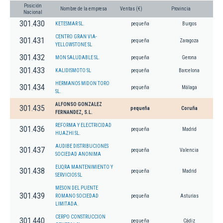
Posición
Nombre de la empresa
Ventas (€)
Provincia
Nacional
301.430
KETESMAR SL.
pequeña
Burgos
CENTRO GRAN VIA-
301.431
pequeña
Zaragoza
YELLOWSTONE SL
301.432
MON SALUDABLE SL.
pequeña
Gerona
301.433
KALIDISMOTO SL
pequeña
Barcelona
HERMANOS MIDON TORO
301.434
pequeña
Málaga
SL.
ALFONSO GONZALEZ
301.435
pequeña
Coruña
FERNANDEZ, S.L.
REFORMA Y ELECTRICIDAD
301.436
pequeña
Madrid
HUAZHI SL.
AUDIBE DISTRIBUCIONES
301.437
pequeña
Valencia
SOCIEDAD ANONIMA
EUQRA MANTENIMIENTO Y
301.438
pequeña
Madrid
SERVICIOS SL
MESON DEL PUENTE
301.439
ROMANO SOCIEDAD
pequeña
Asturias
LIMITADA.
CERPO CONSTRUCCION
301.440
pequeña
Cádiz