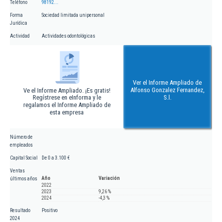
Teléfono
98192...
Forma
Sociedad limitada unipersonal
Jurídica
Actividad
Actividades odontológicas
Ver el Informe Ampliado de
Alfonso Gonzalez Fernandez,
Ve el Informe Ampliado. ¡Es gratis!
Regístrese en eInforma y le
S.l.
regalamos el Informe Ampliado de
esta empresa
Número de
empleados
Capital Social
De 0 a 3.100 €
Ventas
Año
Variación
últimos años
2022
2023
9,26 %
2024
-4,3 %
Resultado
Positivo
2024