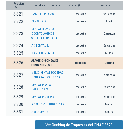
Posición
Nombre de la empresa
Ventas (€)
Provincia
Sector
3.321
CANTERO PEREZ SL
pequeña
Valladolid
3.322
DENSAL SLP
pequeña
Toledo
DENTAL SERVICIOS
3.323
ODONTOLOGICOS
pequeña
Zaragoza
SOCIEDAD LIMITADA.
3.324
AIS DENTAL SL
pequeña
Barcelona
3.325
NAMEL DENTAL SLP
pequeña
Murcia
ALFONSO GONZALEZ
3.326
pequeña
Coruña
FERNANDEZ, S.L.
MELSO DENTAL SOCIEDAD
3.327
pequeña
Valencia
LIMITADA PROFESIONAL.
DENTAL PLAZA
3.328
pequeña
Barcelona
CATALUÑA SL.
3.329
DENTAL MURTRA S.L.
pequeña
Barcelona
3.330
R D M CONSULTING DENT SL
pequeña
Madrid
3.331
AVITADENT SL.
pequeña
Coruña
Ver Ranking de Empresas del CNAE 8623