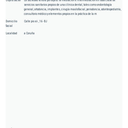
Objeto Social
La sociedad tendrá por objeto: la mediación e intermediación en toda clase de
servicios sanitarios propios de una clínica dental, tales como ondontología
general, ortodoncia, implantes, cirugía maxilofacial, periodoncia, odonteopediatría,
consultorio médico y elementos propios en la práctica de la m
Domicilio
Calle pio xii , 16 - BJ
Social
Localidad
a Coruña