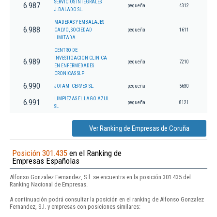
SERVICIOS INTEGRALES
6.987
pequeña
4312
J.BALADO SL.
MADERAS Y EMBALAJES
6.988
CALVO, SOCIEDAD
pequeña
1611
LIMITADA.
CENTRO DE
INVESTIGACION CLINICA
6.989
pequeña
7210
EN ENFERMEDADES
CRONICAS SLP
6.990
JOFAMI CERVEX SL.
pequeña
5630
LIMPIEZAS EL LAGO AZUL
6.991
pequeña
8121
SL
Ver Ranking de Empresas de Coruña
Posición 301.435
en el Ranking de
Empresas Españolas
Alfonso Gonzalez Fernandez, S.l. se encuentra en la posición 301.435 del
Ranking Nacional de Empresas.
A continuación podrá consultar la posición en el ranking de Alfonso Gonzalez
Fernandez, S.l. y empresas con posiciones similares: