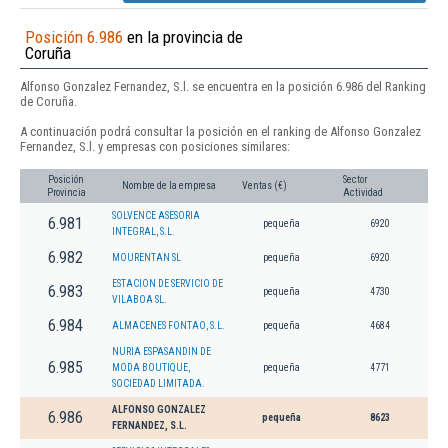
Posición 6.986
en la provincia de
Coruña
Alfonso Gonzalez Fernandez, S.l. se encuentra en la posición 6.986 del Ranking
de Coruña.
A continuación podrá consultar la posición en el ranking de Alfonso Gonzalez
Fernandez, S.l. y empresas con posiciones similares:
Posición
Sector
Nombre de la empresa
Ventas (€)
Provincia
Actividad
SOLVENCE ASESORIA
6.981
pequeña
6920
INTEGRAL, S.L.
6.982
MOURENTAN SL
pequeña
6920
ESTACION DE SERVICIO DE
6.983
pequeña
4730
VILABOA SL.
6.984
ALMACENES FONTAO, S.L.
pequeña
4684
NURIA ESPASANDIN DE
6.985
MODA BOUTIQUE,
pequeña
4771
SOCIEDAD LIMITADA.
ALFONSO GONZALEZ
6.986
pequeña
8623
FERNANDEZ, S.L.