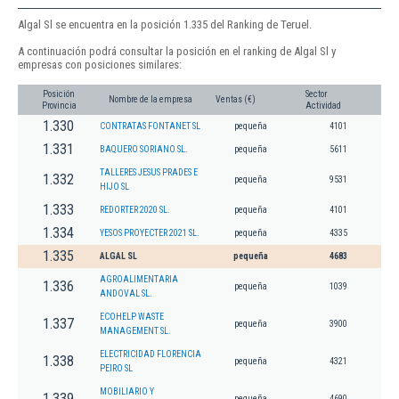
Algal Sl se encuentra en la posición 1.335 del Ranking de Teruel.
A continuación podrá consultar la posición en el ranking de Algal Sl y
empresas con posiciones similares:
Posición
Sector
Nombre de la empresa
Ventas (€)
Provincia
Actividad
1.330
CONTRATAS FONTANET SL
pequeña
4101
1.331
BAQUERO SORIANO SL.
pequeña
5611
TALLERES JESUS PRADES E
1.332
pequeña
9531
HIJO SL
1.333
REDORTER 2020 SL.
pequeña
4101
1.334
YESOS PROYECTER 2021 SL.
pequeña
4335
1.335
ALGAL SL
pequeña
4683
AGROALIMENTARIA
1.336
pequeña
1039
ANDOVAL SL.
ECOHELP WASTE
1.337
pequeña
3900
MANAGEMENT SL.
ELECTRICIDAD FLORENCIA
1.338
pequeña
4321
PEIRO SL
MOBILIARIO Y
1.339
pequeña
4690