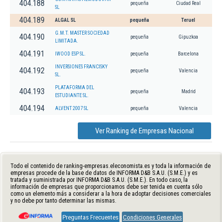
404.188
pequeña
Ciudad Real
SL
404.189
ALGAL SL
pequeña
Teruel
G.M.T. MASTER SOCIEDAD
404.190
pequeña
Gipuzkoa
LIMITADA.
404.191
IWOOD ESP SL.
pequeña
Barcelona
INVERSIONES FRANCISKY
404.192
pequeña
Valencia
SL.
PLATAFORMA DEL
404.193
pequeña
Madrid
ESTUDIANTE SL.
404.194
ALVENT 2007 SL
pequeña
Valencia
Ver Ranking de Empresas Nacional
Todo el contenido de ranking-empresas.eleconomista.es y toda la información de
empresas procede de la base de datos de INFORMA D&B S.A.U. (S.M.E.) y es
tratada y suministrada por INFORMA D&B S.A.U. (S.M.E.). En todo caso, la
información de empresas que proporcionamos debe ser tenida en cuenta sólo
como un elemento más a considerar a la hora de adoptar decisiones comerciales
y no debe por tanto determinar las mismas.
Preguntas Frecuentes
Condiciones Generales