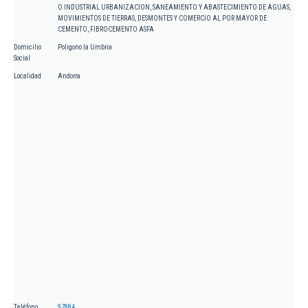
O INDUSTRIAL URBANIZACION, SANEAMIENTO Y ABASTECIMIENTO DE AGUAS,
MOVIMIENTOS DE TIERRAS, DESMONTES Y COMERCIO AL POR MAYOR DE
CEMENTO, FIBROCEMENTO ASFA
Domicilio
Poligono la Umbria
Social
Localidad
Andorra
Teléfono
97884...