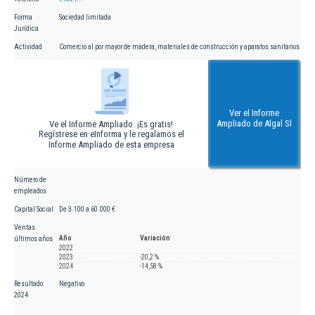
Forma
Sociedad limitada
Jurídica
Actividad
Comercio al por mayor de madera, materiales de construcción y aparatos sanitarios
Ver el Informe
Ampliado de Algal Sl
Ve el Informe Ampliado. ¡Es gratis!
Regístrese en eInforma y le regalamos el
Informe Ampliado de esta empresa
Número de
empleados
Capital Social
De 3.100 a 60.000 €
Ventas
Año
Variación
últimos años
2022
2023
-20,2 %
2024
-14,58 %
Resultado
Negativo
2024