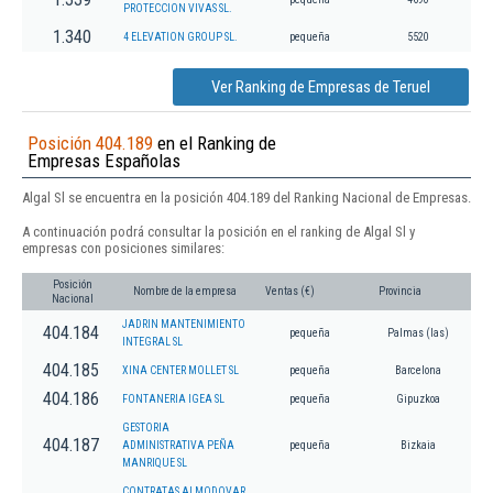
PROTECCION VIVAS SL.
1.340
4 ELEVATION GROUP SL.
pequeña
5520
Ver Ranking de Empresas de Teruel
Posición 404.189
en el Ranking de
Empresas Españolas
Algal Sl se encuentra en la posición 404.189 del Ranking Nacional de Empresas.
A continuación podrá consultar la posición en el ranking de Algal Sl y
empresas con posiciones similares:
Posición
Nombre de la empresa
Ventas (€)
Provincia
Nacional
JADRIN MANTENIMIENTO
404.184
pequeña
Palmas (las)
INTEGRAL SL
404.185
XINA CENTER MOLLET SL
pequeña
Barcelona
404.186
FONTANERIA IGEA SL
pequeña
Gipuzkoa
GESTORIA
404.187
ADMINISTRATIVA PEÑA
pequeña
Bizkaia
MANRIQUE SL
CONTRATAS ALMODOVAR