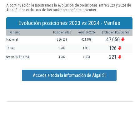
A continuación le mostramos la evolución de posiciones entre 2023 y 2024 de
Algal Sl por cada uno de los rankings según sus ventas:
Evolución posiciones 2023 vs 2024 - Ventas
Ranking
Posición 2023
Posición 2024
Evolución Posiciones
47.650
Nacional
356.539
404.189
126
Teruel
1.209
1.335
221
Sector CNAE 4683
4.282
4.503
Acceda a toda la información de Algal Sl