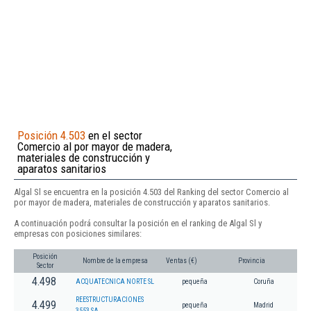
Posición 4.503
en el sector
Comercio al por mayor de madera,
materiales de construcción y
aparatos sanitarios
Algal Sl se encuentra en la posición 4.503 del Ranking del sector Comercio al
por mayor de madera, materiales de construcción y aparatos sanitarios.
A continuación podrá consultar la posición en el ranking de Algal Sl y
empresas con posiciones similares:
Posición
Nombre de la empresa
Ventas (€)
Provincia
Sector
4.498
ACQUATECNICA NORTE SL
pequeña
Coruña
REESTRUCTURACIONES
4.499
pequeña
Madrid
3553 SA.