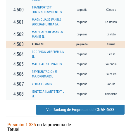
TRANSPORTES Y
4.500
pequeña
Cáceres
SUMINISTROS VICENTE SL
MAGNOLIA 3D PANELS
4.501
pequeña
Castellon
SOCIEDAD LIMITADA.
MATERIALES HERMANOS
4.502
pequeña
Córdoba
MANRE SL
4.503
ALGAL SL
pequeña
Teruel
ROOFING SLATE PREMIUM
4.504
pequeña
Orense
SL.
4.505
MATERIALES LLINARES SL
pequeña
Valencia
REPRESENTACIONES
4.506
pequeña
Baleares
MAJORPIMAR SL
4.507
VEDRA FOREST SL
pequeña
Coruña
ISOLTEX AISLANTE TEXTIL
4.508
pequeña
Barcelona
SL.
Ver Ranking de Empresas del CNAE 4683
Posición 1.335
en la provincia de
Teruel