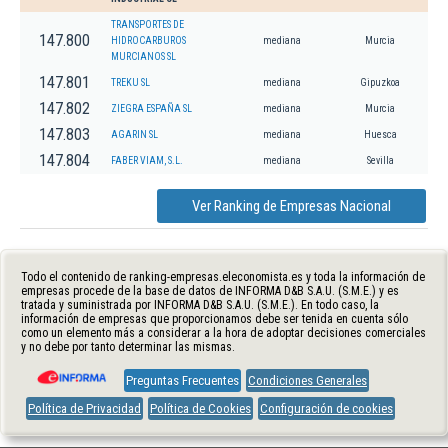
TRANSPORTES DE
147.800
HIDROCARBUROS
mediana
Murcia
MURCIANOS SL
147.801
TREKU SL
mediana
Gipuzkoa
147.802
ZIEGRA ESPAÑA SL
mediana
Murcia
147.803
AGARIN SL
mediana
Huesca
147.804
FABER VIAM, S.L.
mediana
Sevilla
Ver Ranking de Empresas Nacional
Todo el contenido de ranking-empresas.eleconomista.es y toda la información de
empresas procede de la base de datos de INFORMA D&B S.A.U. (S.M.E.) y es
tratada y suministrada por INFORMA D&B S.A.U. (S.M.E.). En todo caso, la
información de empresas que proporcionamos debe ser tenida en cuenta sólo
como un elemento más a considerar a la hora de adoptar decisiones comerciales
y no debe por tanto determinar las mismas.
Preguntas Frecuentes
Condiciones Generales
Política de Privacidad
Política de Cookies
Configuración de cookies