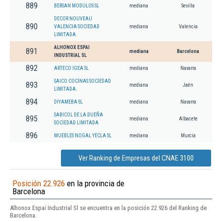
889
BERSAN MODULOS SL
mediana
Sevilla
DECOR NOUVEAU
890
VALENCIA SOCIEDAD
mediana
Valencia
LIMITADA.
ALHONOX ESPAI
891
mediana
Barcelona
INDUSTRIAL SL
892
ARTECO IGEA SL
mediana
Navarra
SAICO COCINAS SOCIEDAD
893
mediana
Jaén
LIMITADA.
894
DIYAMEBA SL
mediana
Navarra
SABICOL DE LA DUEÑA
895
mediana
Albacete
SOCIEDAD LIMITADA
896
MUEBLES NOGAL YECLA SL
mediana
Murcia
Ver Ranking de Empresas del CNAE 3100
Posición 22.926
en la provincia de
Barcelona
Alhonox Espai Industrial Sl se encuentra en la posición 22.926 del Ranking de
Barcelona.