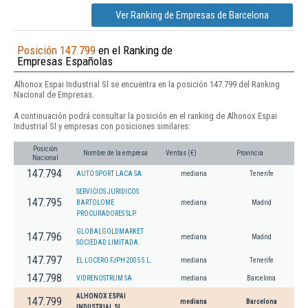
Ver Ranking de Empresas de Barcelona
Posición 147.799
en el Ranking de
Empresas Españolas
Alhonox Espai Industrial Sl se encuentra en la posición 147.799 del Ranking
Nacional de Empresas.
A continuación podrá consultar la posición en el ranking de Alhonox Espai
Industrial Sl y empresas con posiciones similares:
Posición
Nombre de la empresa
Ventas (€)
Provincia
Nacional
147.794
AUTO SPORT LACA SA.
mediana
Tenerife
SERVICIOS JURIDICOS
147.795
BARTOLOME
mediana
Madrid
PROCURADORES SLP.
GLOBALGOLDMARKET
147.796
mediana
Madrid
SOCIEDAD LIMITADA.
147.797
EL LOCERO FJPH 2005 S.L.
mediana
Tenerife
147.798
VIDRENOSTRUM SA
mediana
Barcelona
ALHONOX ESPAI
147.799
mediana
Barcelona
INDUSTRIAL SL