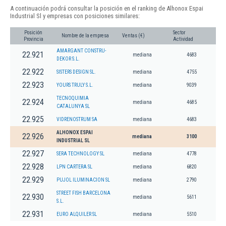
A continuación podrá consultar la posición en el ranking de Alhonox Espai
Industrial Sl y empresas con posiciones similares:
Posición
Sector
Nombre de la empresa
Ventas (€)
Provincia
Actividad
AMARGANT CONSTRU-
22.921
mediana
4683
DEKOR S.L.
22.922
SISTERS DESIGN SL.
mediana
4755
22.923
YOURS TRULY S.L.
mediana
9039
TECNOQUIMIA
22.924
mediana
4685
CATALUNYA SL
22.925
VIDRENOSTRUM SA
mediana
4683
ALHONOX ESPAI
22.926
mediana
3100
INDUSTRIAL SL
22.927
SERA TECHNOLOGY SL
mediana
4778
22.928
LPN CARTERA SL
mediana
6820
22.929
PUJOL ILUMINACION SL
mediana
2790
STREET FISH BARCELONA
22.930
mediana
5611
S.L.
22.931
EURO ALQUILER SL
mediana
5510