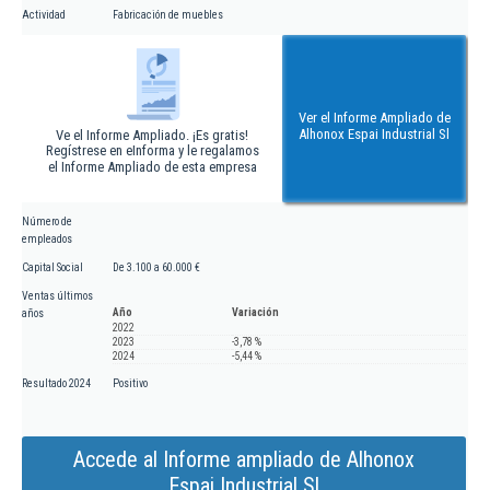
Actividad
Fabricación de muebles
Ver el Informe Ampliado de
Alhonox Espai Industrial Sl
Ve el Informe Ampliado. ¡Es gratis!
Regístrese en eInforma y le regalamos
el Informe Ampliado de esta empresa
Número de
empleados
Capital Social
De 3.100 a 60.000 €
Ventas últimos
Año
Variación
años
2022
2023
-3,78 %
2024
-5,44 %
Resultado 2024
Positivo
Accede al Informe ampliado de Alhonox
Espai Industrial Sl