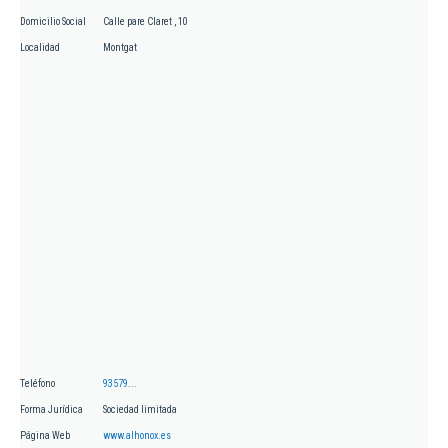
Domicilio Social
Calle pare Claret , 10
Localidad
Montgat
Teléfono
93579...
Forma Jurídica
Sociedad limitada
Página Web
www.alhonox.es