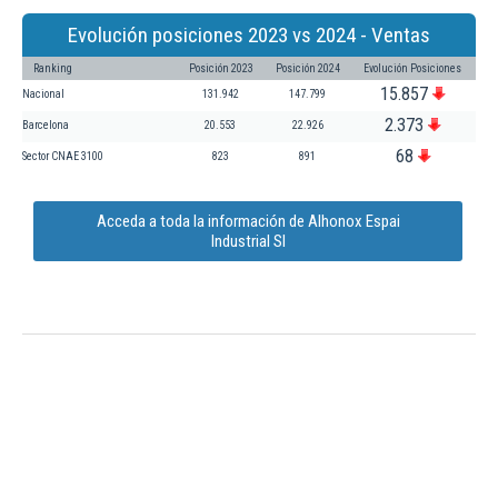
Evolución posiciones 2023 vs 2024 - Ventas
Ranking
Posición 2023
Posición 2024
Evolución Posiciones
15.857
Nacional
131.942
147.799
2.373
Barcelona
20.553
22.926
68
Sector CNAE 3100
823
891
Acceda a toda la información de Alhonox Espai
Industrial Sl