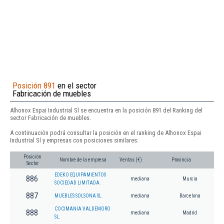
Posición 891
en el sector
Fabricación de muebles
Alhonox Espai Industrial Sl se encuentra en la posición 891 del Ranking del
sector Fabricación de muebles.
A continuación podrá consultar la posición en el ranking de Alhonox Espai
Industrial Sl y empresas con posiciones similares:
Posición
Nombre de la empresa
Ventas (€)
Provincia
Sector
EDEKO EQUIPAMIENTOS
886
mediana
Murcia
SOCIEDAD LIMITADA.
887
MUEBLES SOLSONA SL
mediana
Barcelona
COCIMANIA VALDEMORO
888
mediana
Madrid
SL.