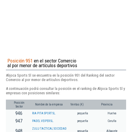
Posición 951
en el sector Comercio
al por menor de artículos deportivos
Alijoca Sports Sl se encuentra en la posición 951 del Ranking del sector
Comercio al por menor de artículos deportivos.
A continuación podrá consultar la posición en el ranking de Alijoca Sports Sl y
empresas con posiciones similares:
Posición
Nombre de la empresa
Ventas (€)
Provincia
Sector
946
RIA PITA SPORT SL.
pequeña
Huelva
947
PADEL VEIPER SL.
pequeña
Coruña
ZULU TACTICAL SOCIEDAD
948
pequeña
Albacete