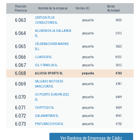
Posición
Sector
Nombre de la empresa
Ventas (€)
Provincia
Actividad
GESTION PLUS
6.063
pequeña
6920
CONSULTORES SL
ALUMINIOS LA GALLARDA
6.064
pequeña
2512
SL
CELEBRACIONES MADRID
6.065
pequeña
5622
SLL.
6.066
LIJAR SUR SL
pequeña
8551
6.067
GIL Y FAMILIA SL.
pequeña
5612
6.068
ALIJOCA SPORTS SL
pequeña
4763
SALGADO MOTOR DE
6.069
pequeña
4781
SANLUCAR SL
ICI PUERTO EUROPA 2022
6.070
pequeña
6499
SL.
6.071
CHIPITODO SL
pequeña
4639
6.072
GALAMATRAN SL.
pequeña
4941
6.073
PINTURAS OCHOA SL
pequeña
4752
Ver Ranking de Empresas de Cádiz