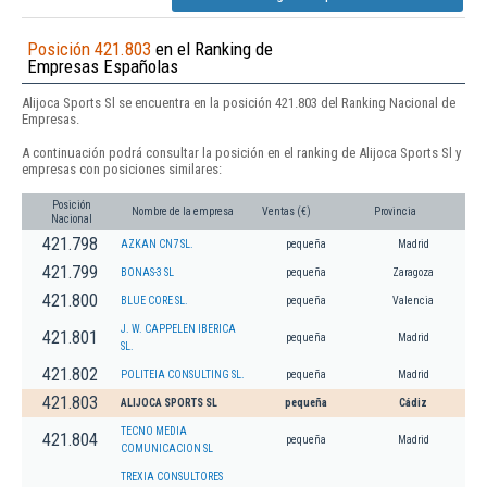
Posición 421.803
en el Ranking de
Empresas Españolas
Alijoca Sports Sl se encuentra en la posición 421.803 del Ranking Nacional de
Empresas.
A continuación podrá consultar la posición en el ranking de Alijoca Sports Sl y
empresas con posiciones similares:
Posición
Nombre de la empresa
Ventas (€)
Provincia
Nacional
421.798
AZKAN CN7 SL.
pequeña
Madrid
421.799
BONAS-3 SL
pequeña
Zaragoza
421.800
BLUE CORE SL.
pequeña
Valencia
J. W. CAPPELEN IBERICA
421.801
pequeña
Madrid
SL.
421.802
POLITEIA CONSULTING SL.
pequeña
Madrid
421.803
ALIJOCA SPORTS SL
pequeña
Cádiz
TECNO MEDIA
421.804
pequeña
Madrid
COMUNICACION SL
TREXIA CONSULTORES