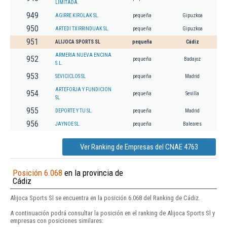
LIMITADA.
949
AGIRRE KIROLAK SL.
pequeña
Gipuzkoa
950
ARTEDI TXIRRINDUAK SL.
pequeña
Gipuzkoa
951
ALIJOCA SPORTS SL
pequeña
Cádiz
ARMERIA NUEVA ENCINA
952
pequeña
Badajoz
S.L.
953
SEVICICLOS SL
pequeña
Madrid
ARTEFORJA Y FUNDICION
954
pequeña
Sevilla
SL
955
DEPORTE Y TU SL.
pequeña
Madrid
956
JAYNOE SL.
pequeña
Baleares
Ver Ranking de Empresas del CNAE 4763
Posición 6.068
en la provincia de
Cádiz
Alijoca Sports Sl se encuentra en la posición 6.068 del Ranking de Cádiz.
A continuación podrá consultar la posición en el ranking de Alijoca Sports Sl y
empresas con posiciones similares: