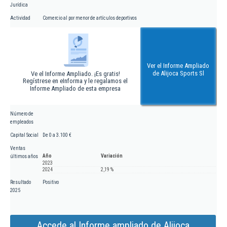
Jurídica
Actividad
Comercio al por menor de artículos deportivos
Ver el Informe Ampliado
de Alijoca Sports Sl
Ve el Informe Ampliado. ¡Es gratis!
Regístrese en eInforma y le regalamos el
Informe Ampliado de esta empresa
Número de
empleados
Capital Social
De 0 a 3.100 €
Ventas
Año
Variación
últimos años
2023
2024
2,19 %
Resultado
Positivo
2025
Accede al Informe ampliado de Alijoca