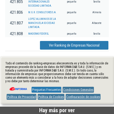
421.805
INTERNACIONALES
pequeña
Sevilla
SOCIEDAD LIMITADA.
421.806
M.G.R. CONSULTORES S.A.
pequeña
Almería
LOPEZ ALUMINIOS DE LA
421.807
MANCHUELA SOCIEDAD
pequeña
Albacete
LIMITADA.
421.808
MADERAS FEDER SL
pequeña
Sevilla
Ver Ranking de Empresas Nacional
Todo el contenido de ranking-empresas.eleconomista.es y toda la información de
empresas procede de la base de datos de INFORMA D&B S.A.U. (S.M.E.) y es
tratada y suministrada por INFORMA D&B S.A.U. (S.M.E.). En todo caso, la
información de empresas que proporcionamos debe ser tenida en cuenta sólo
como un elemento más a considerar a la hora de adoptar decisiones comerciales
y no debe por tanto determinar las mismas.
Preguntas Frecuentes
Condiciones Generales
Política de Privacidad
Política de Cookies
Configuración de cookies
Hay más por ver