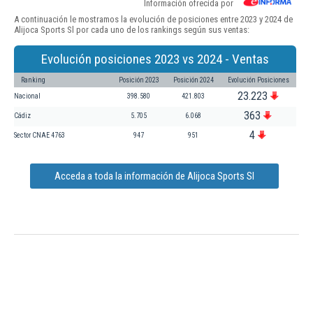
Información ofrecida por
A continuación le mostramos la evolución de posiciones entre 2023 y 2024 de
Alijoca Sports Sl por cada uno de los rankings según sus ventas:
Evolución posiciones 2023 vs 2024 - Ventas
Ranking
Posición 2023
Posición 2024
Evolución Posiciones
23.223
Nacional
398.580
421.803
363
Cádiz
5.705
6.068
4
Sector CNAE 4763
947
951
Acceda a toda la información de Alijoca Sports Sl