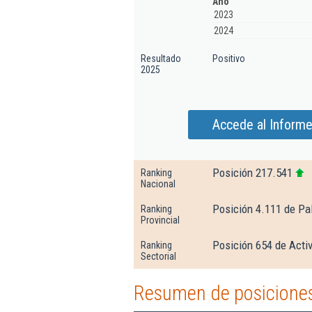
Año
2023
2024
Resultado
Positivo
2025
Accede al Informe
Posición 217.541
Ranking
Nacional
Posición 4.111 de Pa
Ranking
Provincial
Posición 654 de Activ
Ranking
Sectorial
Resumen de posiciones 