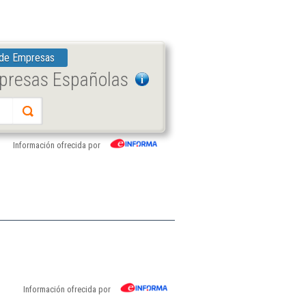
 de Empresas
mpresas Españolas
Información ofrecida por
Información ofrecida por