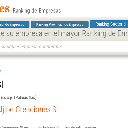
Ranking de Empresas
Ranking Sectorial
nal de Empresas
Ranking Provincial de Empresas
 de su empresa en el mayor Ranking de E
l
l
n.c.o.p. | Palmas (las)
ljibe Creaciones Sl
 Creaciones Sl procede de la base de datos de información