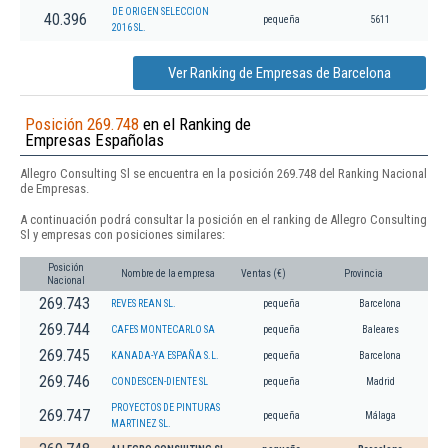
DE ORIGEN SELECCION
40.396
pequeña
5611
2016 SL.
Ver Ranking de Empresas de Barcelona
Posición 269.748
en el Ranking de
Empresas Españolas
Allegro Consulting Sl se encuentra en la posición 269.748 del Ranking Nacional
de Empresas.
A continuación podrá consultar la posición en el ranking de Allegro Consulting
Sl y empresas con posiciones similares:
Posición
Nombre de la empresa
Ventas (€)
Provincia
Nacional
269.743
REVES REAN SL.
pequeña
Barcelona
269.744
CAFES MONTECARLO SA
pequeña
Baleares
269.745
KANADA-YA ESPAÑA S.L.
pequeña
Barcelona
269.746
CONDESCEN-DIENTE SL
pequeña
Madrid
PROYECTOS DE PINTURAS
269.747
pequeña
Málaga
MARTINEZ SL.