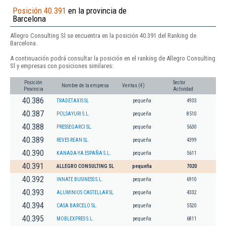
Posición 40.391
en la provincia de
Barcelona
Allegro Consulting Sl se encuentra en la posición 40.391 del Ranking de
Barcelona.
A continuación podrá consultar la posición en el ranking de Allegro Consulting
Sl y empresas con posiciones similares:
Posición
Sector
Nombre de la empresa
Ventas (€)
Provincia
Actividad
40.386
TRADETAXIS SL
pequeña
4933
40.387
POLSAYURI S.L.
pequeña
8510
40.388
PRESSEGARCI SL.
pequeña
5630
40.389
REVES REAN SL.
pequeña
4399
40.390
KANADA-YA ESPAÑA S.L.
pequeña
5611
40.391
ALLEGRO CONSULTING SL
pequeña
7020
40.392
INNATE BUSINESS S.L.
pequeña
6910
40.393
ALUMINIOS CASTELLAR SL
pequeña
4332
40.394
CASA BARCELO SL.
pequeña
5520
40.395
MOBLEXPRES S.L.
pequeña
6811