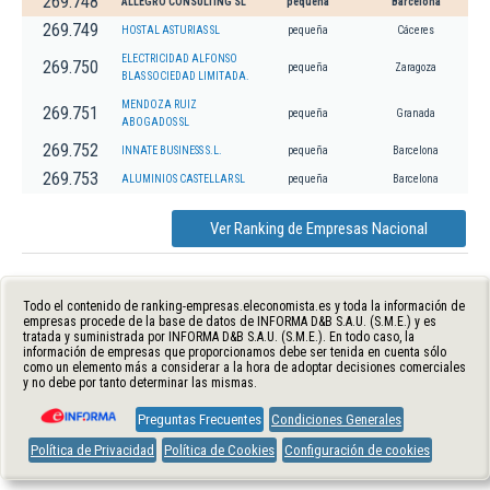
269.748
ALLEGRO CONSULTING SL
pequeña
Barcelona
269.749
HOSTAL ASTURIAS SL
pequeña
Cáceres
ELECTRICIDAD ALFONSO
269.750
pequeña
Zaragoza
BLAS SOCIEDAD LIMITADA.
MENDOZA RUIZ
269.751
pequeña
Granada
ABOGADOS SL
269.752
INNATE BUSINESS S.L.
pequeña
Barcelona
269.753
ALUMINIOS CASTELLAR SL
pequeña
Barcelona
Ver Ranking de Empresas Nacional
Todo el contenido de ranking-empresas.eleconomista.es y toda la información de
empresas procede de la base de datos de INFORMA D&B S.A.U. (S.M.E.) y es
tratada y suministrada por INFORMA D&B S.A.U. (S.M.E.). En todo caso, la
información de empresas que proporcionamos debe ser tenida en cuenta sólo
como un elemento más a considerar a la hora de adoptar decisiones comerciales
y no debe por tanto determinar las mismas.
Preguntas Frecuentes
Condiciones Generales
Política de Privacidad
Política de Cookies
Configuración de cookies