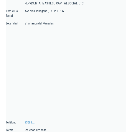
REPRESENTATIVAS DE SU CAPITAL SOCIAL, ETC
Domicilio
Avenida Tarragona , 18 - P. 1 PTA. 1
Social
Localidad
Vilafranca del Penedes
Teléfono
93688...
Forma
Sociedad limitada