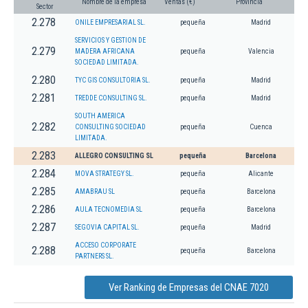
Nombre de la empresa
Ventas (€)
Provincia
Sector
2.278
ONILE EMPRESARIAL SL.
pequeña
Madrid
SERVICIOS Y GESTION DE
2.279
MADERA AFRICANA
pequeña
Valencia
SOCIEDAD LIMITADA.
2.280
TYC GIS CONSULTORIA SL.
pequeña
Madrid
2.281
TREDDE CONSULTING SL.
pequeña
Madrid
SOUTH AMERICA
2.282
CONSULTING SOCIEDAD
pequeña
Cuenca
LIMITADA.
2.283
ALLEGRO CONSULTING SL
pequeña
Barcelona
2.284
MOVA STRATEGY SL.
pequeña
Alicante
2.285
AMABRAU SL
pequeña
Barcelona
2.286
AULA TECNOMEDIA SL
pequeña
Barcelona
2.287
SEGOVIA CAPITAL SL.
pequeña
Madrid
ACCESO CORPORATE
2.288
pequeña
Barcelona
PARTNERS SL.
Ver Ranking de Empresas del CNAE 7020