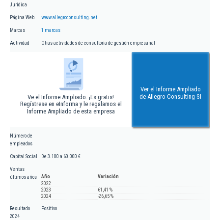
Jurídica
Página Web
www.allegroconsulting.net
Marcas
1 marcas
Actividad
Otras actividades de consultoría de gestión empresarial
Ver el Informe Ampliado
de Allegro Consulting Sl
Ve el Informe Ampliado. ¡Es gratis!
Regístrese en eInforma y le regalamos el
Informe Ampliado de esta empresa
Número de
empleados
Capital Social
De 3.100 a 60.000 €
Ventas
Año
Variación
últimos años
2022
2023
61,41 %
2024
-26,65 %
Resultado
Positivo
2024