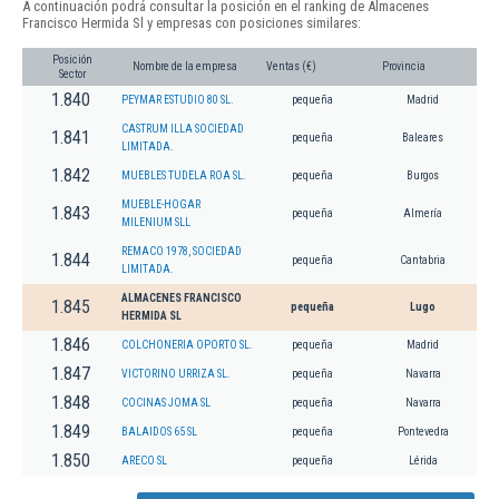
A continuación podrá consultar la posición en el ranking de Almacenes
Francisco Hermida Sl y empresas con posiciones similares:
Posición
Nombre de la empresa
Ventas (€)
Provincia
Sector
1.840
PEYMAR ESTUDIO 80 SL.
pequeña
Madrid
CASTRUM ILLA SOCIEDAD
1.841
pequeña
Baleares
LIMITADA.
1.842
MUEBLES TUDELA ROA SL.
pequeña
Burgos
MUEBLE-HOGAR
1.843
pequeña
Almería
MILENIUM SLL
REMACO 1978, SOCIEDAD
1.844
pequeña
Cantabria
LIMITADA.
ALMACENES FRANCISCO
1.845
pequeña
Lugo
HERMIDA SL
1.846
COLCHONERIA OPORTO SL.
pequeña
Madrid
1.847
VICTORINO URRIZA SL.
pequeña
Navarra
1.848
COCINAS JOMA SL
pequeña
Navarra
1.849
BALAIDOS 65 SL
pequeña
Pontevedra
1.850
ARECO SL
pequeña
Lérida