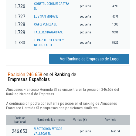
CONSTRUCCIONES CARTEA
1.726
pequeña
4399
SL
1.727
LUVISAN MODA SL
pequeña
4771
1.728
CAFES PENELA SL
pequeña
1083
1.729
TALLERES BAGARIA SL
pequeña
9531
TERAPEUTICA FISICA Y
1.730
pequeña
8622
NEURONAL SL.
Ver Ranking de Empresas de Lugo
Posición 246.658
en el Ranking de
Empresas Españolas
Almacenes Francisco Hermida Sl se encuentra en la posición 246.658 del
Ranking Nacional de Empresas.
A continuación podrá consultar la posición en el ranking de Almacenes
Francisco Hermida Sl y empresas con posiciones similares:
Posición
Nombre de la empresa
Ventas (€)
Provincia
Nacional
ELECTRODOMESTICOS
246.653
pequeña
Madrid
VALLECAS SL