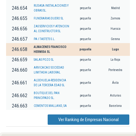
RUDASA INSTALACIONES Y
246.654
pequeña
Madrid
OBRAS SL.
246.655
FUNERARIAS DUERO SL
pequeña
Zamora
ZAS SERVICIOS Y ATENCION
246.656
pequeña
Huesca
AL CONSTRUCTOR SL
246.657
PA I TASTETS S.L.
pequeña
Gerona
ALMACENES FRANCISCO
246.658
pequeña
Lugo
HERMIDA SL
246.659
SALAS POZO SL
pequeña
La Rioja
ARVICACAO SOCIEDAD
246.660
pequeña
Pontevedra
LIMITADA LABORAL
ALDEHUELA-RESIDENCIA
246.661
pequeña
Ávila
DE LA TERCERA EDAD SL
BOUTIQUE DEL PAN
246.662
pequeña
Asturias
PRINCIPADO SL.
246.663
CEMENTOS MALLAND, SA
pequeña
Barcelona
Ver Ranking de Empresas Nacional