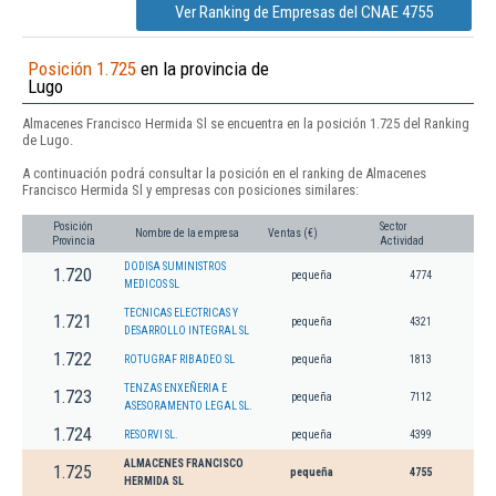
Ver Ranking de Empresas del CNAE 4755
Posición 1.725
en la provincia de
Lugo
Almacenes Francisco Hermida Sl se encuentra en la posición 1.725 del Ranking
de Lugo.
A continuación podrá consultar la posición en el ranking de Almacenes
Francisco Hermida Sl y empresas con posiciones similares:
Posición
Sector
Nombre de la empresa
Ventas (€)
Provincia
Actividad
DODISA SUMINISTROS
1.720
pequeña
4774
MEDICOS SL
TECNICAS ELECTRICAS Y
1.721
pequeña
4321
DESARROLLO INTEGRAL SL
1.722
ROTUGRAF RIBADEO SL
pequeña
1813
TENZAS ENXEÑERIA E
1.723
pequeña
7112
ASESORAMENTO LEGAL SL.
1.724
RESORVI SL.
pequeña
4399
ALMACENES FRANCISCO
1.725
pequeña
4755
HERMIDA SL