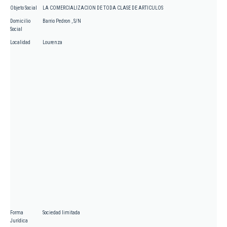
Objeto Social
LA COMERCIALIZACION DE TODA CLASE DE ARTICULOS
Domicilio
Barrio Pedron , S/N
Social
Localidad
Lourenza
Forma
Sociedad limitada
Jurídica