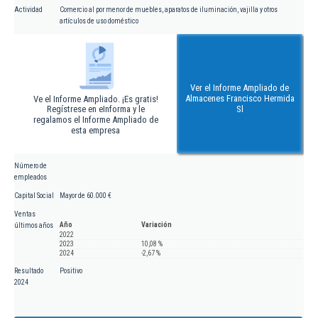
Actividad
Comercio al por menor de muebles, aparatos de iluminación, vajilla y otros
artículos de uso doméstico
Ver el Informe Ampliado de
Almacenes Francisco Hermida
Ve el Informe Ampliado. ¡Es gratis!
Regístrese en eInforma y le
Sl
regalamos el Informe Ampliado de
esta empresa
Número de
empleados
Capital Social
Mayor de 60.000 €
Ventas
Año
Variación
últimos años
2022
2023
10,08 %
2024
-2,67 %
Resultado
Positivo
2024