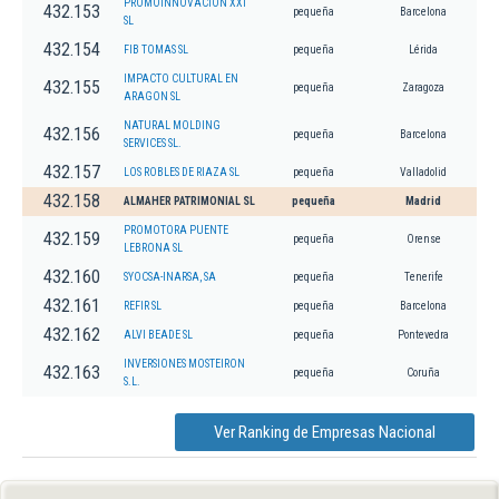
PROMOINNOVACION XXI
432.153
pequeña
Barcelona
SL
432.154
FIB TOMAS SL
pequeña
Lérida
IMPACTO CULTURAL EN
432.155
pequeña
Zaragoza
ARAGON SL
NATURAL MOLDING
432.156
pequeña
Barcelona
SERVICES SL.
432.157
LOS ROBLES DE RIAZA SL
pequeña
Valladolid
432.158
ALMAHER PATRIMONIAL SL
pequeña
Madrid
PROMOTORA PUENTE
432.159
pequeña
Orense
LEBRONA SL
432.160
SYOCSA-INARSA, SA
pequeña
Tenerife
432.161
REFIR SL
pequeña
Barcelona
432.162
ALVI BEADE SL
pequeña
Pontevedra
INVERSIONES MOSTEIRON
432.163
pequeña
Coruña
S.L.
Ver Ranking de Empresas Nacional