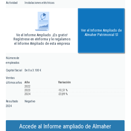
Actividad
Instalaciones eléctricas
Ver el Informe Ampliado de
Almaher Patrimonial Sl
Ve el Informe Ampliado. ¡Es gratis!
Regístrese en eInforma y le regalamos
el Informe Ampliado de esta empresa
Número de
empleados
Capital Social
De 0 a 3.100 €
Ventas
Año
Variación
últimos años
2022
2023
-10,51 %
2024
-23,89 %
Resultado
Negativo
2024
Accede al Informe ampliado de Almaher