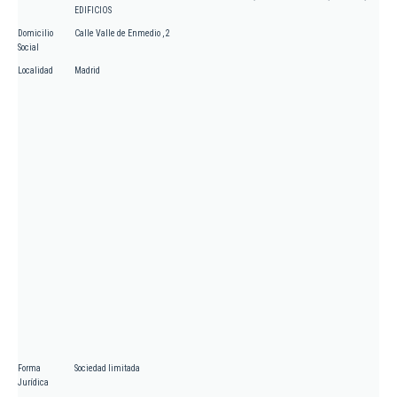
EDIFICIOS
Domicilio
Calle Valle de Enmedio , 2
Social
Localidad
Madrid
Forma
Sociedad limitada
Jurídica