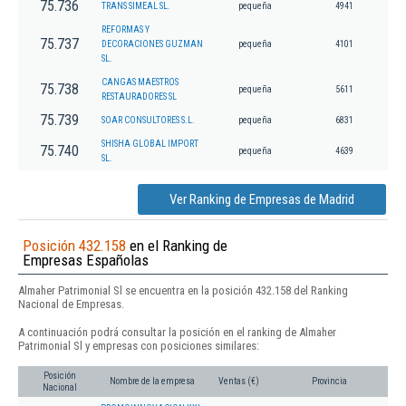
75.736
TRANS SIMEAL SL.
pequeña
4941
REFORMAS Y
75.737
DECORACIONES GUZMAN
pequeña
4101
SL.
CANGAS MAESTROS
75.738
pequeña
5611
RESTAURADORES SL
75.739
SOAR CONSULTORES S.L.
pequeña
6831
SHISHA GLOBAL IMPORT
75.740
pequeña
4639
SL.
Ver Ranking de Empresas de Madrid
Posición 432.158
en el Ranking de
Empresas Españolas
Almaher Patrimonial Sl se encuentra en la posición 432.158 del Ranking
Nacional de Empresas.
A continuación podrá consultar la posición en el ranking de Almaher
Patrimonial Sl y empresas con posiciones similares:
Posición
Nombre de la empresa
Ventas (€)
Provincia
Nacional