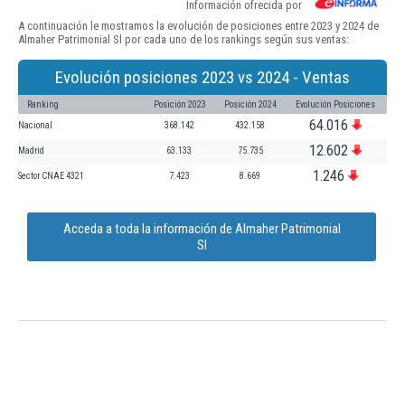
Información ofrecida por
A continuación le mostramos la evolución de posiciones entre 2023 y 2024 de
Almaher Patrimonial Sl por cada uno de los rankings según sus ventas:
Evolución posiciones 2023 vs 2024 - Ventas
Ranking
Posición 2023
Posición 2024
Evolución Posiciones
64.016
Nacional
368.142
432.158
12.602
Madrid
63.133
75.735
1.246
Sector CNAE 4321
7.423
8.669
Acceda a toda la información de Almaher Patrimonial
Sl