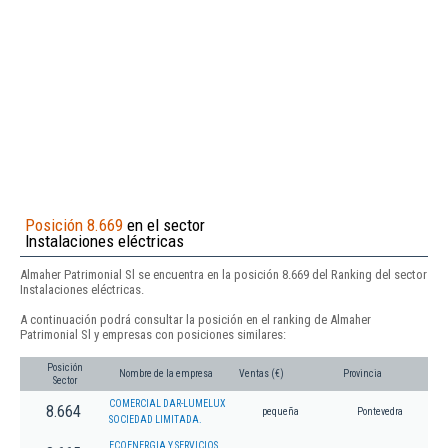
Posición 8.669
en el sector
Instalaciones eléctricas
Almaher Patrimonial Sl se encuentra en la posición 8.669 del Ranking del sector
Instalaciones eléctricas.
A continuación podrá consultar la posición en el ranking de Almaher
Patrimonial Sl y empresas con posiciones similares:
Posición
Nombre de la empresa
Ventas (€)
Provincia
Sector
COMERCIAL DAR-LUMELUX
8.664
pequeña
Pontevedra
SOCIEDAD LIMITADA.
ECOENERGIA Y SERVICIOS