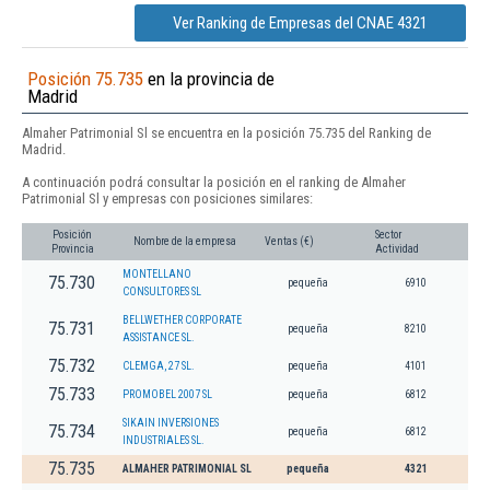
Ver Ranking de Empresas del CNAE 4321
Posición 75.735
en la provincia de
Madrid
Almaher Patrimonial Sl se encuentra en la posición 75.735 del Ranking de
Madrid.
A continuación podrá consultar la posición en el ranking de Almaher
Patrimonial Sl y empresas con posiciones similares:
Posición
Sector
Nombre de la empresa
Ventas (€)
Provincia
Actividad
MONTELLANO
75.730
pequeña
6910
CONSULTORES SL
BELLWETHER CORPORATE
75.731
pequeña
8210
ASSISTANCE SL.
75.732
CLEMGA, 27 SL.
pequeña
4101
75.733
PROMOBEL 2007 SL
pequeña
6812
SIKAIN INVERSIONES
75.734
pequeña
6812
INDUSTRIALES SL.
75.735
ALMAHER PATRIMONIAL SL
pequeña
4321