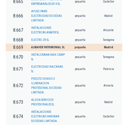
8.665
pequeña
Castellon
EMPRESARIALES 2014 SL.
AYUSO PARIS
8.666
ELECTRICIDAD SOCIEDAD
pequeña
Madrid
LIMITADA.
INSTALACIONES
8.667
pequeña
Alicante
ELECTRICAS AN&FER SL.
8.668
ELECTRO ZB SL
pequeña
Tarragona
8.669
ALMAHER PATRIMONIAL SL
pequeña
Madrid
INSTALGRAMA BAIX CAMP
8.670
pequeña
Tarragona
SL
ELECTRICIDAD BALTANAS
8.671
pequeña
Palencia
SL
PIXELTEC SONIDO E
ILUMINACION
8.672
pequeña
Almería
PROFESIONAL SOCIEDAD
LIMITADA.
ALGON SERVICIOS
8.673
pequeña
Madrid
PROFESIONALES SL.
INSTALACIONES
8.674
ELECTRICAS VAROMAR
pequeña
Castellon
SOCIEDAD LIMITADA.