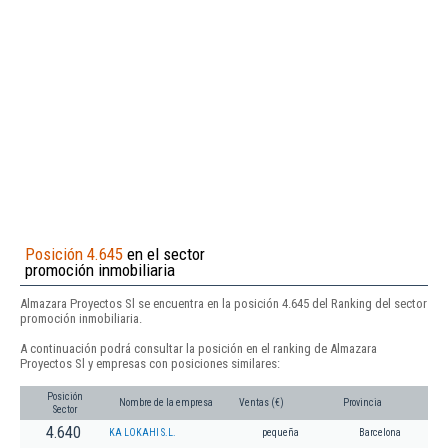
Posición 4.645
en el sector
promoción inmobiliaria
Almazara Proyectos Sl se encuentra en la posición 4.645 del Ranking del sector
promoción inmobiliaria.
A continuación podrá consultar la posición en el ranking de Almazara
Proyectos Sl y empresas con posiciones similares:
Posición
Nombre de la empresa
Ventas (€)
Provincia
Sector
4.640
KA LOKAHI S.L.
pequeña
Barcelona