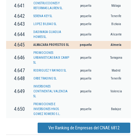
CONSTRUCCIONES Y
4.641
pequeña
Málaga
REFORMAS LAUREN SL.
4.642
SERENA KEY SL
pequeña
Tenerife
4.643
LOPEZ BILBAO SL
pequeña
Bizkaia
DADIMASA GUADUA
4.644
pequeña
Alicante
HOMES SL.
4.645
ALMAZARA PROYECTOS SL
pequeña
Almería
PROMOCIONES
4.646
URBANISTICAS BAIX CAMP
pequeña
Tarragona
SL
4.647
RODRIGUEZ Y RAYADO SL
pequeña
Madrid
4.648
ORBE TRADING SL
pequeña
Tenerife
INVERSIONES
4.649
CONTINENTAL VALENCIA
pequeña
Valencia
SL
PROMOCIONES E
4.650
INVERSIONES HNOS.
pequeña
Badajoz
GOMEZ ROMERO S.L.
Ver Ranking de Empresas del CNAE 6812