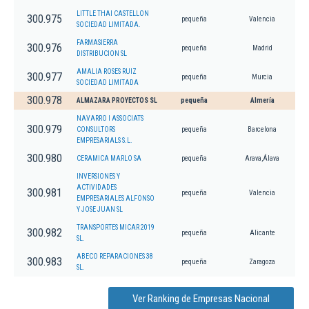
LITTLE THAI CASTELLON
300.975
pequeña
Valencia
SOCIEDAD LIMITADA.
FARMASIERRA
300.976
pequeña
Madrid
DISTRIBUCION SL
AMALIA ROSES RUIZ
300.977
pequeña
Murcia
SOCIEDAD LIMITADA
300.978
ALMAZARA PROYECTOS SL
pequeña
Almería
NAVARRO I ASSOCIATS
300.979
CONSULTORS
pequeña
Barcelona
EMPRESARIALS S.L.
300.980
CERAMICA MARLO SA
pequeña
Arava,Álava
INVERSIONES Y
ACTIVIDADES
300.981
pequeña
Valencia
EMPRESARIALES ALFONSO
Y JOSE JUAN SL
TRANSPORTES MICAR 2019
300.982
pequeña
Alicante
SL.
ABECO REPARACIONES 38
300.983
pequeña
Zaragoza
SL.
Ver Ranking de Empresas Nacional