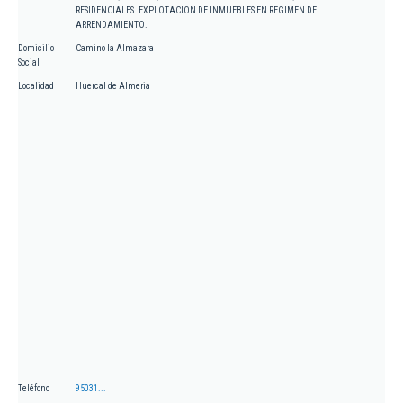
RESIDENCIALES. EXPLOTACION DE INMUEBLES EN REGIMEN DE
ARRENDAMIENTO.
Domicilio
Camino la Almazara
Social
Localidad
Huercal de Almeria
Teléfono
95031...