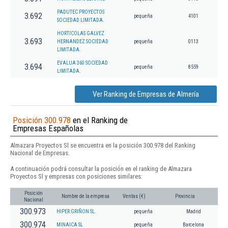
PADUTEC PROYECTOS
3.692
pequeña
4101
SOCIEDAD LIMITADA.
HORTICOLAS GALVEZ
3.693
HERNANDEZ SOCIEDAD
pequeña
0113
LIMITADA.
EVALUA 360 SOCIEDAD
3.694
pequeña
8559
LIMITADA.
Ver Ranking de Empresas de Almería
Posición 300.978
en el Ranking de
Empresas Españolas
Almazara Proyectos Sl se encuentra en la posición 300.978 del Ranking
Nacional de Empresas.
A continuación podrá consultar la posición en el ranking de Almazara
Proyectos Sl y empresas con posiciones similares:
Posición
Nombre de la empresa
Ventas (€)
Provincia
Nacional
300.973
HIPER GRIÑON SL.
pequeña
Madrid
300.974
MINAICA SL
pequeña
Barcelona