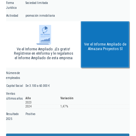
Forma
Sociedad limitada
Jurídica
Actividad
promoción inmobiliaria
Ver el Informe Ampliado de
Almazara Proyectos Sl
Ve el Informe Ampliado. ¡Es gratis!
Regístrese en eInforma y le regalamos
el Informe Ampliado de esta empresa
Número de
empleados
Capital Social
De 3.100 a 60.000 €
Ventas
Año
Variación
últimos años
2023
2024
1,47 %
Resultado
Positivo
2025