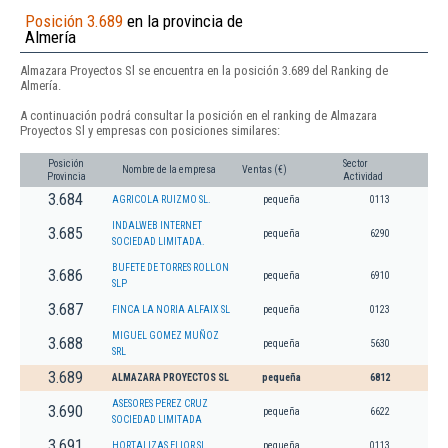
Posición 3.689
en la provincia de
Almería
Almazara Proyectos Sl se encuentra en la posición 3.689 del Ranking de
Almería.
A continuación podrá consultar la posición en el ranking de Almazara
Proyectos Sl y empresas con posiciones similares:
Posición
Sector
Nombre de la empresa
Ventas (€)
Provincia
Actividad
3.684
AGRICOLA RUIZMO SL.
pequeña
0113
INDALWEB INTERNET
3.685
pequeña
6290
SOCIEDAD LIMITADA.
BUFETE DE TORRES ROLLON
3.686
pequeña
6910
SLP
3.687
FINCA LA NORIA ALFAIX SL
pequeña
0123
MIGUEL GOMEZ MUÑOZ
3.688
pequeña
5630
SRL
3.689
ALMAZARA PROYECTOS SL
pequeña
6812
ASESORES PEREZ CRUZ
3.690
pequeña
6622
SOCIEDAD LIMITADA
3.691
HORTALIZAS ELIOR SL
pequeña
0113