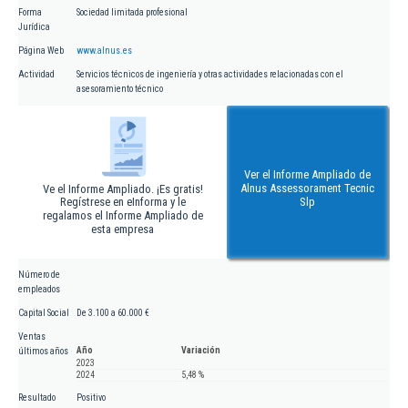
Forma
Sociedad limitada profesional
Jurídica
Página Web
www.alnus.es
Actividad
Servicios técnicos de ingeniería y otras actividades relacionadas con el
asesoramiento técnico
Ver el Informe Ampliado de
Alnus Assessorament Tecnic
Ve el Informe Ampliado. ¡Es gratis!
Regístrese en eInforma y le
Slp
regalamos el Informe Ampliado de
esta empresa
Número de
empleados
Capital Social
De 3.100 a 60.000 €
Ventas
Año
Variación
últimos años
2023
2024
5,48 %
Resultado
Positivo