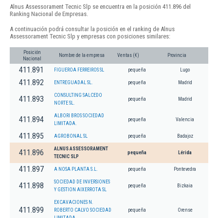
Alnus Assessorament Tecnic Slp se encuentra en la posición 411.896 del
Ranking Nacional de Empresas.
A continuación podrá consultar la posición en el ranking de Alnus
Assessorament Tecnic Slp y empresas con posiciones similares:
Posición
Nombre de la empresa
Ventas (€)
Provincia
Nacional
411.891
FIGUEROA FERREIROS SL
pequeña
Lugo
411.892
ENTREGUADAL SL.
pequeña
Madrid
CONSULTING SALCEDO
411.893
pequeña
Madrid
NORTE SL.
ALBORI BROS SOCIEDAD
411.894
pequeña
Valencia
LIMITADA.
411.895
AGROBONAL SL
pequeña
Badajoz
ALNUS ASSESSORAMENT
411.896
pequeña
Lérida
TECNIC SLP
411.897
A NOSA PLANTA S.L.
pequeña
Pontevedra
SOCIEDAD DE INVERSIONES
411.898
pequeña
Bizkaia
Y GESTION AIXERROTA SL
EXCAVACIONES N.
411.899
ROBERTO CALVO SOCIEDAD
pequeña
Orense
LIMITADA.