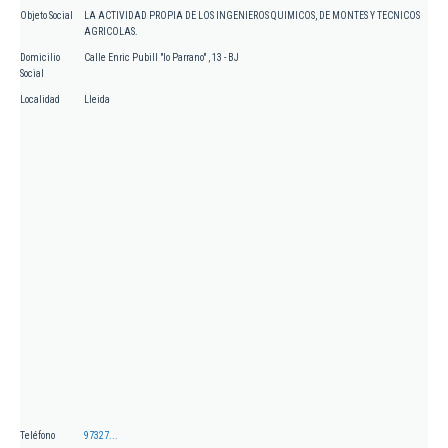
Objeto Social
LA ACTIVIDAD PROPIA DE LOS INGENIEROS QUIMICOS, DE MONTES Y TECNICOS
AGRICOLAS.
Domicilio
Calle Enric Pubill "lo Parrano" , 13 - BJ
Social
Localidad
Lleida
Teléfono
97327...