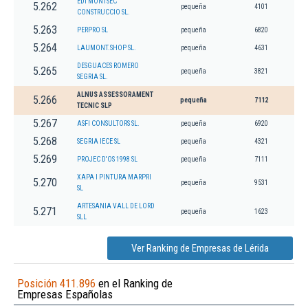
EDI MONTSEC
5.262
pequeña
4101
CONSTRUCCIO SL.
5.263
PERPRO SL
pequeña
6820
5.264
LAUMONT.SHOP SL.
pequeña
4631
DESGUACES ROMERO
5.265
pequeña
3821
SEGRIA SL.
ALNUS ASSESSORAMENT
5.266
pequeña
7112
TECNIC SLP
5.267
ASFI CONSULTORS SL.
pequeña
6920
5.268
SEGRIA IECE SL
pequeña
4321
5.269
PROJEC D'OS 1998 SL
pequeña
7111
XAPA I PINTURA MARPRI
5.270
pequeña
9531
SL
ARTESANIA VALL DE LORD
5.271
pequeña
1623
SLL
Ver Ranking de Empresas de Lérida
Posición 411.896
en el Ranking de
Empresas Españolas