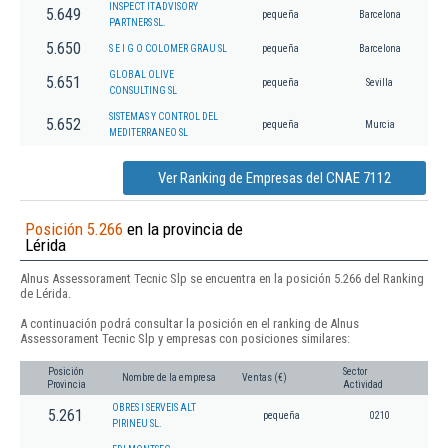
INSPECT ITADVISORY
5.649
pequeña
Barcelona
PARTNERS SL.
5.650
S E I G O COLOMER GRAU SL
pequeña
Barcelona
GLOBAL OLIVE
5.651
pequeña
Sevilla
CONSULTING SL
SISTEMAS Y CONTROL DEL
5.652
pequeña
Murcia
MEDITERRANEO SL
Ver Ranking de Empresas del CNAE 7112
Posición 5.266
en la provincia de
Lérida
Alnus Assessorament Tecnic Slp se encuentra en la posición 5.266 del Ranking
de Lérida.
A continuación podrá consultar la posición en el ranking de Alnus
Assessorament Tecnic Slp y empresas con posiciones similares:
Posición
Sector
Nombre de la empresa
Ventas (€)
Provincia
Actividad
OBRES I SERVEIS ALT
5.261
pequeña
0210
PIRINEU SL.