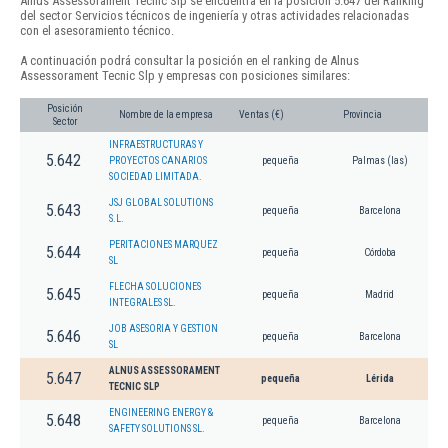
Alnus Assessorament Tecnic Slp se encuentra en la posición 5.647 del Ranking
del sector Servicios técnicos de ingeniería y otras actividades relacionadas
con el asesoramiento técnico.
A continuación podrá consultar la posición en el ranking de Alnus
Assessorament Tecnic Slp y empresas con posiciones similares:
Posición
Nombre de la empresa
Ventas (€)
Provincia
Sector
INFRAESTRUCTURAS Y
5.642
PROYECTOS CANARIOS
pequeña
Palmas (las)
SOCIEDAD LIMITADA.
JSJ GLOBAL SOLUTIONS
5.643
pequeña
Barcelona
S.L.
PERITACIONES MARQUEZ
5.644
pequeña
Córdoba
SL
FLECHA SOLUCIONES
5.645
pequeña
Madrid
INTEGRALES SL.
JOB ASESORIA Y GESTION
5.646
pequeña
Barcelona
SL
ALNUS ASSESSORAMENT
5.647
pequeña
Lérida
TECNIC SLP
ENGINEERING ENERGY &
5.648
pequeña
Barcelona
SAFETY SOLUTIONS SL.