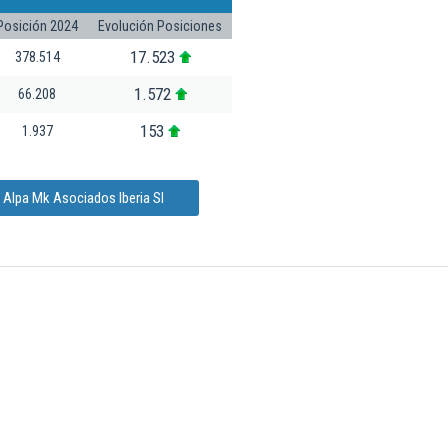
Posición 2024
Evolución Posiciones
17.523
378.514
1.572
66.208
153
1.937
 Alpa Mk Asociados Iberia Sl