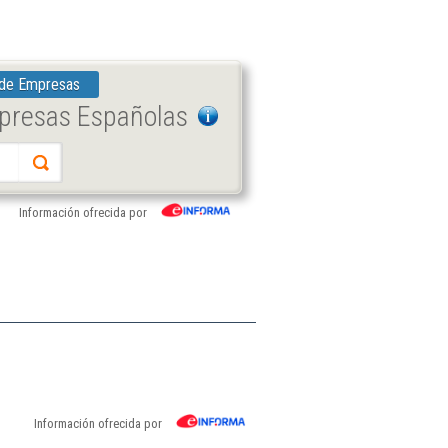
 de Empresas
mpresas Españolas
Información ofrecida por
Información ofrecida por