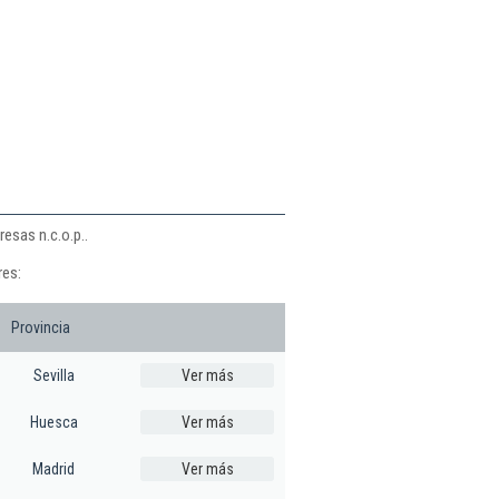
esas n.c.o.p..
res:
Provincia
Sevilla
Ver más
Huesca
Ver más
Madrid
Ver más