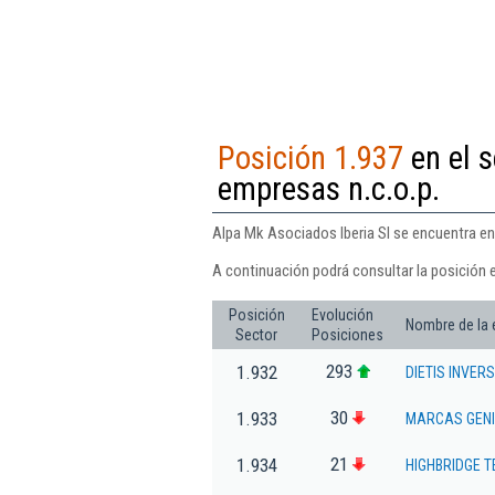
Posición 1.937
en el s
empresas n.c.o.p.
Alpa Mk Asociados Iberia Sl se encuentra en 
A continuación podrá consultar la posición 
Posición
Evolución
Nombre de la
Sector
Posiciones
293
1.932
DIETIS INVER
30
1.933
MARCAS GENI
21
1.934
HIGHBRIDGE T