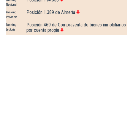
Nacional
Posición 1.389 de Almería
Ranking
Provincial
Posición 469 de Compraventa de bienes inmobiliarios
Ranking
por cuenta propia
Sectorial