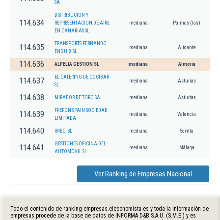
SA
DISTRIBUCION Y
114.634
REPRESENTACION DE AIRE
mediana
Palmas (las)
EN CANARIAS SL
TRANSPORTS FERNANDO
114.635
mediana
Alicante
ENGUIX SL
114.636
ALPELIA GESTION SL
mediana
Almería
EL CATERING DE COCIBAR
114.637
mediana
Asturias
SL
114.638
MIRADOR DE TORO SA
mediana
Asturias
FREFON SPAIN SOCIEDAD
114.639
mediana
Valencia
LIMITADA.
114.640
IMECI SL
mediana
Sevilla
GESTIONES OFICINA DEL
114.641
mediana
Málaga
AUTOMOVIL SL
Ver Ranking de Empresas Nacional
Todo el contenido de ranking-empresas.eleconomista.es y toda la información de
empresas procede de la base de datos de INFORMA D&B S.A.U. (S.M.E.) y es