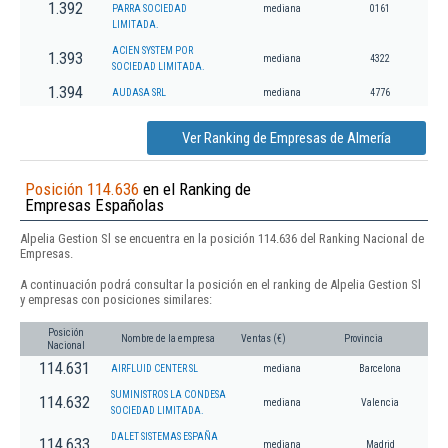
1.392
PARRA SOCIEDAD
mediana
0161
LIMITADA.
ACIEN SYSTEM POR
1.393
mediana
4322
SOCIEDAD LIMITADA.
1.394
AUDASA SRL
mediana
4776
Ver Ranking de Empresas de Almería
Posición 114.636
en el Ranking de
Empresas Españolas
Alpelia Gestion Sl se encuentra en la posición 114.636 del Ranking Nacional de
Empresas.
A continuación podrá consultar la posición en el ranking de Alpelia Gestion Sl
y empresas con posiciones similares:
Posición
Nombre de la empresa
Ventas (€)
Provincia
Nacional
114.631
AIRFLUID CENTER SL
mediana
Barcelona
SUMINISTROS LA CONDESA
114.632
mediana
Valencia
SOCIEDAD LIMITADA.
DALET SISTEMAS ESPAÑA
114.633
mediana
Madrid