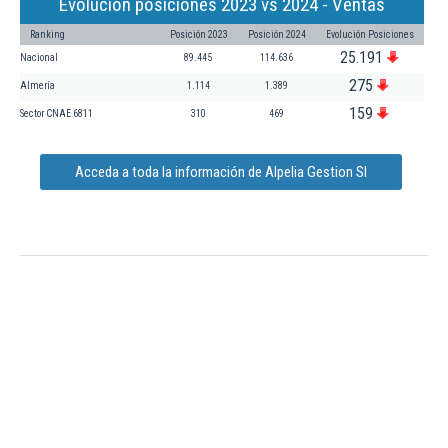
Evolución posiciones 2023 vs 2024 - Ventas
Ranking
Posición 2023
Posición 2024
Evolución Posiciones
25.191
Nacional
89.445
114.636
275
Almería
1.114
1.389
159
Sector CNAE 6811
310
469
Acceda a toda la información de Alpelia Gestion Sl