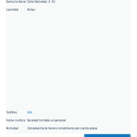
Domicilio Social
Calle Natividad , 3 - BJ
Localidad
Antas
Teléfono
646.....
Forma Jurídica
Sociedad limitada unipersonal
Actividad
Compraventa de bienes inmobiliarios por cuenta propia