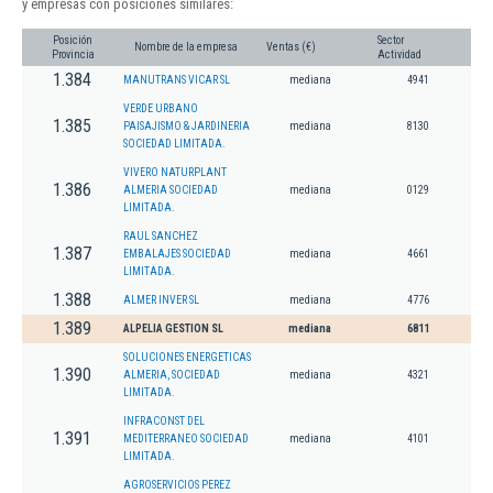
y empresas con posiciones similares:
Posición
Sector
Nombre de la empresa
Ventas (€)
Provincia
Actividad
1.384
MANUTRANS VICAR SL
mediana
4941
VERDE URBANO
1.385
PAISAJISMO & JARDINERIA
mediana
8130
SOCIEDAD LIMITADA.
VIVERO NATURPLANT
1.386
ALMERIA SOCIEDAD
mediana
0129
LIMITADA.
RAUL SANCHEZ
1.387
EMBALAJES SOCIEDAD
mediana
4661
LIMITADA.
1.388
ALMER INVER SL
mediana
4776
1.389
ALPELIA GESTION SL
mediana
6811
SOLUCIONES ENERGETICAS
1.390
ALMERIA, SOCIEDAD
mediana
4321
LIMITADA.
INFRACONST DEL
1.391
MEDITERRANEO SOCIEDAD
mediana
4101
LIMITADA.
AGROSERVICIOS PEREZ