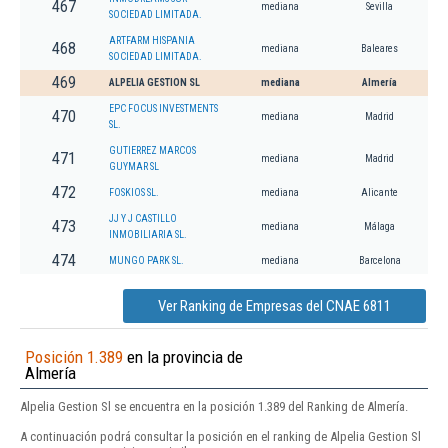
467
mediana
Sevilla
SOCIEDAD LIMITADA.
ARTFARM HISPANIA
468
mediana
Baleares
SOCIEDAD LIMITADA.
469
ALPELIA GESTION SL
mediana
Almería
EPC FOCUS INVESTMENTS
470
mediana
Madrid
SL.
GUTIERREZ MARCOS
471
mediana
Madrid
GUYMAR SL
472
FOSKIOS SL.
mediana
Alicante
JJ Y J CASTILLO
473
mediana
Málaga
INMOBILIARIA SL.
474
MUNGO PARK SL.
mediana
Barcelona
Ver Ranking de Empresas del CNAE 6811
Posición 1.389
en la provincia de
Almería
Alpelia Gestion Sl se encuentra en la posición 1.389 del Ranking de Almería.
A continuación podrá consultar la posición en el ranking de Alpelia Gestion Sl