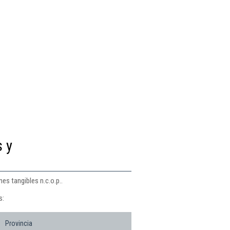
s y
nes tangibles n.c.o.p..
s:
Provincia