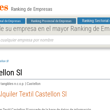
Ranking de Empresas
Ranking Sectorial
nal de Empresas
Ranking Provincial de Empresas
 de su empresa en el mayor Ranking de E
ellon Sl
ellon Sl
tangibles n.c.o.p. | Castellon
quiler Textil Castellon Sl
r Textil Castellon Sl procede de la base de datos de información