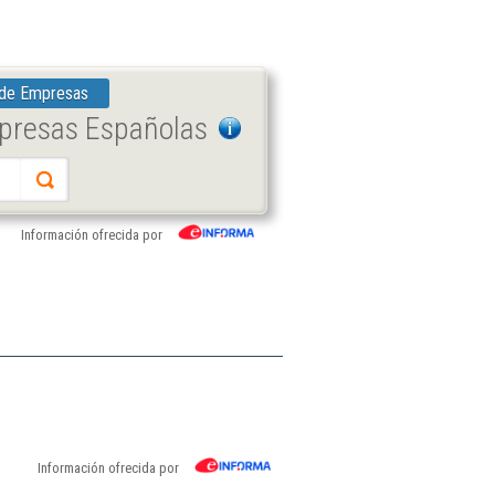
 de Empresas
mpresas Españolas
Información ofrecida por
Información ofrecida por