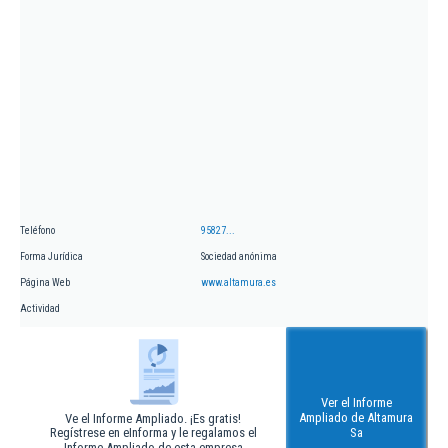
Teléfono
95827...
Forma Jurídica
Sociedad anónima
Página Web
www.altamura.es
Actividad
Ver el Informe
Ampliado de Altamura
Ve el Informe Ampliado. ¡Es gratis!
Regístrese en eInforma y le regalamos el
Sa
Informe Ampliado de esta empresa