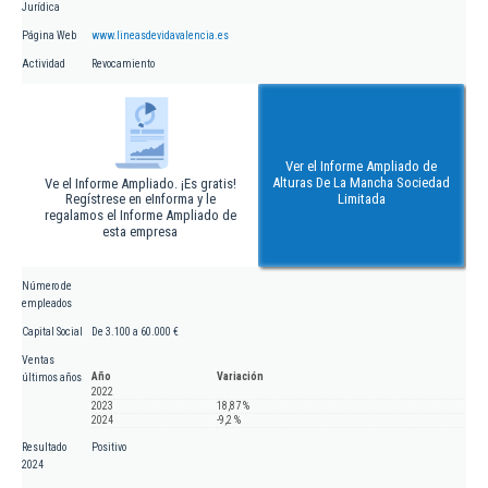
Jurídica
Página Web
www.lineasdevidavalencia.es
Actividad
Revocamiento
Ver el Informe Ampliado de
Alturas De La Mancha Sociedad
Ve el Informe Ampliado. ¡Es gratis!
Regístrese en eInforma y le
Limitada
regalamos el Informe Ampliado de
esta empresa
Número de
empleados
Capital Social
De 3.100 a 60.000 €
Ventas
Año
Variación
últimos años
2022
2023
18,87 %
2024
-9,2 %
Resultado
Positivo
2024