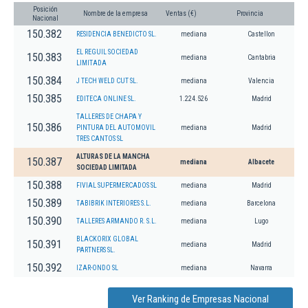
Posición
Nombre de la empresa
Ventas (€)
Provincia
Nacional
150.382
RESIDENCIA BENEDICTO SL.
mediana
Castellon
EL REGUIL SOCIEDAD
150.383
mediana
Cantabria
LIMITADA
150.384
J TECH WELD CUT SL.
mediana
Valencia
150.385
EDITECA ONLINE SL.
1.224.526
Madrid
TALLERES DE CHAPA Y
150.386
PINTURA DEL AUTOMOVIL
mediana
Madrid
TRES CANTOS SL
ALTURAS DE LA MANCHA
150.387
mediana
Albacete
SOCIEDAD LIMITADA
150.388
FIVIAL SUPERMERCADOS SL
mediana
Madrid
150.389
TABIBRIK INTERIORES S.L.
mediana
Barcelona
150.390
TALLERES ARMANDO R. S.L.
mediana
Lugo
BLACKORIX GLOBAL
150.391
mediana
Madrid
PARTNERS SL.
150.392
IZAR-ONDO SL
mediana
Navarra
Ver Ranking de Empresas Nacional