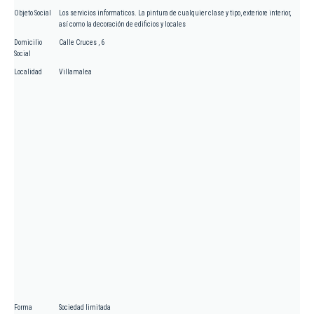
Objeto Social
Los servicios informaticos. La pintura de cualquier clase y tipo, exteriore interior,
así como la decoración de edificios y locales
Domicilio
Calle Cruces , 6
Social
Localidad
Villamalea
Forma
Sociedad limitada