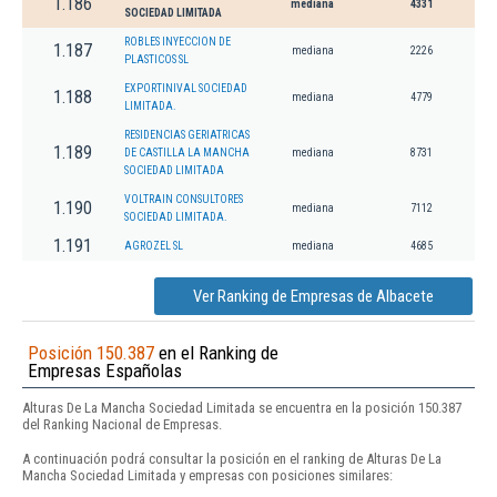
1.186
mediana
4331
SOCIEDAD LIMITADA
ROBLES INYECCION DE
1.187
mediana
2226
PLASTICOS SL
EXPORTINIVAL SOCIEDAD
1.188
mediana
4779
LIMITADA.
RESIDENCIAS GERIATRICAS
1.189
DE CASTILLA LA MANCHA
mediana
8731
SOCIEDAD LIMITADA
VOLTRAIN CONSULTORES
1.190
mediana
7112
SOCIEDAD LIMITADA.
1.191
AGROZEL SL
mediana
4685
Ver Ranking de Empresas de Albacete
Posición 150.387
en el Ranking de
Empresas Españolas
Alturas De La Mancha Sociedad Limitada se encuentra en la posición 150.387
del Ranking Nacional de Empresas.
A continuación podrá consultar la posición en el ranking de Alturas De La
Mancha Sociedad Limitada y empresas con posiciones similares: