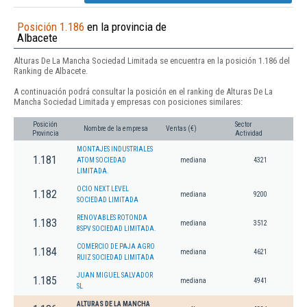
Posición 1.186
en la provincia de
Albacete
Alturas De La Mancha Sociedad Limitada se encuentra en la posición 1.186 del
Ranking de Albacete.
A continuación podrá consultar la posición en el ranking de Alturas De La
Mancha Sociedad Limitada y empresas con posiciones similares:
Posición
Sector
Nombre de la empresa
Ventas (€)
Provincia
Actividad
MONTAJES INDUSTRIALES
1.181
ATOM SOCIEDAD
mediana
4321
LIMITADA.
OCIO NEXT LEVEL
1.182
mediana
9200
SOCIEDAD LIMITADA
RENOVABLES ROTONDA
1.183
mediana
3512
8SPV SOCIEDAD LIMITADA.
COMERCIO DE PAJA AGRO
1.184
mediana
4621
RUIZ SOCIEDAD LIMITADA
JUAN MIGUEL SALVADOR
1.185
mediana
4941
SL
ALTURAS DE LA MANCHA