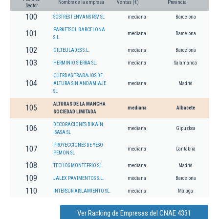
Nombre de la empresa
Ventas (€)
Provincia
Sector
100
SOSTRES I ENVANS RSV SL
mediana
Barcelona
PARKETSOL BARCELONA
101
mediana
Barcelona
S.L.
102
GILTEULADES S.L.
mediana
Barcelona
103
HERMINIO SIERRA SL.
mediana
Salamanca
CUERDAS TRABAJOS DE
104
ALTURA SIN ANDAMIAJE
mediana
Madrid
SL
ALTURAS DE LA MANCHA
105
mediana
Albacete
SOCIEDAD LIMITADA
DECORACIONES BIKAIN
106
mediana
Gipuzkoa
ISASA SL
PROYECCIONES DE YESO
107
mediana
Cantabria
PEMON SL
108
TECHOS MONTEFRIO SL.
mediana
Madrid
109
JALEX PAVIMENTOS S.L.
mediana
Barcelona
110
INTERSUR AISLAMIENTO SL.
mediana
Málaga
Ver Ranking de Empresas del CNAE 4331