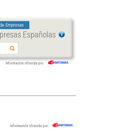
 de Empresas
mpresas Españolas
Información ofrecida por
Información ofrecida por