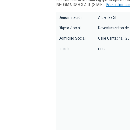
INFORMA D&B S.A.U. (S.M.E.).
Más informaci
Denominación
Alu-silex Sl
Objeto Social
Revestimientos de
Domicilio Social
Calle Cantabria , 25
Localidad
onda