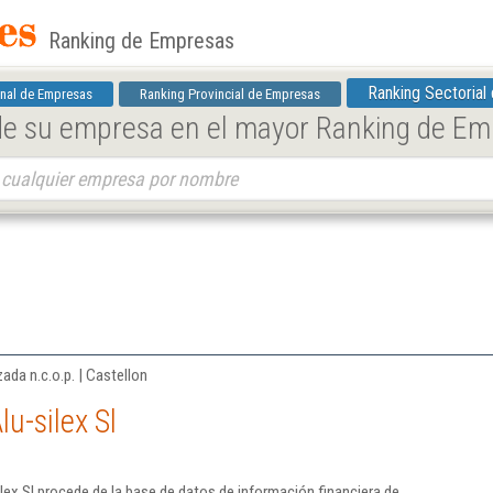
Ranking de Empresas
Ranking Sectorial
nal de Empresas
Ranking Provincial de Empresas
 de su empresa en el mayor Ranking de E
ada n.c.o.p. | Castellon
u-silex Sl
lex Sl procede de la base de datos de información financiera de