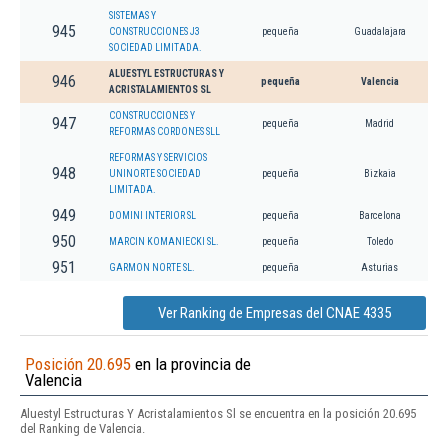
SISTEMAS Y
945
CONSTRUCCIONES J3
pequeña
Guadalajara
SOCIEDAD LIMITADA.
ALUESTYL ESTRUCTURAS Y
946
pequeña
Valencia
ACRISTALAMIENTOS SL
CONSTRUCCIONES Y
947
pequeña
Madrid
REFORMAS CORDONES SLL
REFORMAS Y SERVICIOS
948
UNINORTE SOCIEDAD
pequeña
Bizkaia
LIMITADA.
949
DOMINI INTERIOR SL
pequeña
Barcelona
950
MARCIN KOMANIECKI SL.
pequeña
Toledo
951
GARMON NORTE SL.
pequeña
Asturias
Ver Ranking de Empresas del CNAE 4335
Posición 20.695
en la provincia de
Valencia
Aluestyl Estructuras Y Acristalamientos Sl se encuentra en la posición 20.695
del Ranking de Valencia.