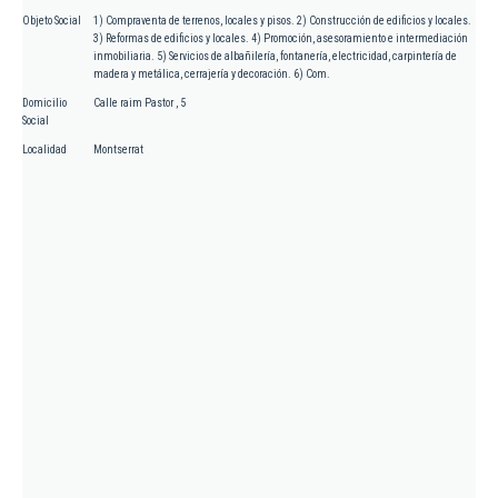
Objeto Social
1) Compraventa de terrenos, locales y pisos. 2) Construcción de edificios y locales.
3) Reformas de edificios y locales. 4) Promoción, asesoramiento e intermediación
inmobiliaria. 5) Servicios de albañilería, fontanería, electricidad, carpintería de
madera y metálica, cerrajería y decoración. 6) Com.
Domicilio
Calle raim Pastor , 5
Social
Localidad
Montserrat