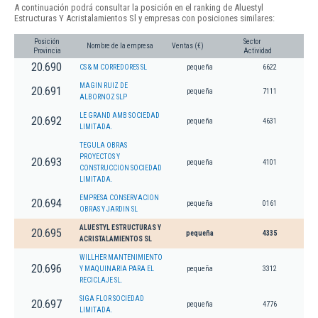
A continuación podrá consultar la posición en el ranking de Aluestyl
Estructuras Y Acristalamientos Sl y empresas con posiciones similares:
Posición
Sector
Nombre de la empresa
Ventas (€)
Provincia
Actividad
20.690
CS & M CORREDORES SL
pequeña
6622
MAGIN RUIZ DE
20.691
pequeña
7111
ALBORNOZ SLP
LE GRAND AMB SOCIEDAD
20.692
pequeña
4631
LIMITADA.
TEGULA OBRAS
PROYECTOS Y
20.693
pequeña
4101
CONSTRUCCION SOCIEDAD
LIMITADA.
EMPRESA CONSERVACION
20.694
pequeña
0161
OBRAS Y JARDIN SL
ALUESTYL ESTRUCTURAS Y
20.695
pequeña
4335
ACRISTALAMIENTOS SL
WILLHER MANTENIMIENTO
20.696
Y MAQUINARIA PARA EL
pequeña
3312
RECICLAJE SL.
SIGA FLOR SOCIEDAD
20.697
pequeña
4776
LIMITADA.