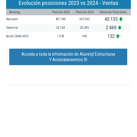
Evolución posiciones 2023 vs 2024 - Ventas
Ranking
Posición 2023
Posición 2024
Evolución Posiciones
40.135
Nacional
407.180
367.045
2.469
Valencia
23.164
20.695
132
Sector CNAE 4335
1.078
946
Acceda a toda la información de Aluestyl Estructuras
Y Acristalamientos Sl