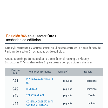
Posición 946
en el sector Otros
acabados de edificios
Aluestyl Estructuras Y Acristalamientos Sl se encuentra en la posición 946 del
Ranking del sector Otros acabados de edificios.
A continuación podrá consultar la posición en el ranking de Aluestyl
Estructuras Y Acristalamientos Sl y empresas con posiciones similares:
Posición
Nombre de la empresa
Ventas (€)
Provincia
Sector
PIA INSTALACIONES 2014
941
pequeña
Barcelona
SL.
942
BINISTAR SL
pequeña
Barcelona
943
TOLDOS AVILA SL
pequeña
Toledo
CONSTRUCORE REFORMAS
944
pequeña
La Rioja
SOCIEDAD LIMITADA.