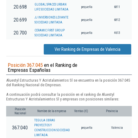
GLOBAL SPACES URBAN
20.698
pequeña
6811
LIFE SOCIEDAD LIMITADA.
JJ INVERSIONES LEVANTE
20.699
pequeña
6812
SOCIEDAD LIMITADA.
CERAMIC FIRST GROUP
20.700
pequeña
4613
SOCIEDAD LIMITADA.
Ver Ranking de Empresas de Valencia
Posición 367.045
en el Ranking de
Empresas Españolas
Aluestyl Estructuras Y Acristalamientos Sl se encuentra en la posición 367.045
del Ranking Nacional de Empresas.
A continuación podrá consultar la posición en el ranking de Aluestyl
Estructuras Y Acristalamientos Sl y empresas con posiciones similares:
Posición
Nombre de la empresa
Ventas (€)
Provincia
Nacional
TEGULA OBRAS
PROYECTOS Y
367.040
pequeña
Valencia
CONSTRUCCION SOCIEDAD
LIMITADA.