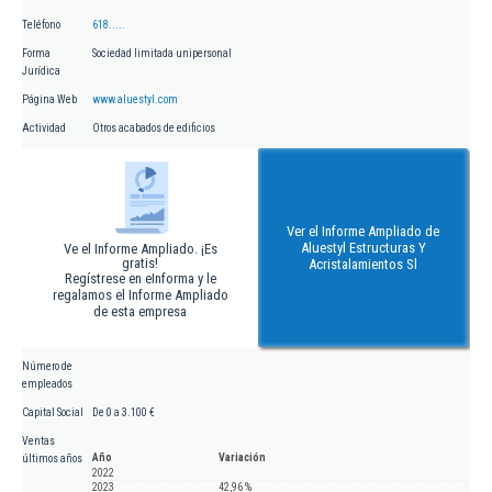
Teléfono
618.....
Forma
Sociedad limitada unipersonal
Jurídica
Página Web
www.aluestyl.com
Actividad
Otros acabados de edificios
Ver el Informe Ampliado de
Aluestyl Estructuras Y
Ve el Informe Ampliado. ¡Es
gratis!
Acristalamientos Sl
Regístrese en eInforma y le
regalamos el Informe Ampliado
de esta empresa
Número de
empleados
Capital Social
De 0 a 3.100 €
Ventas
Año
Variación
últimos años
2022
2023
42,96 %