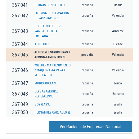
367.041
GIMNASIOS NEXT FIT SL.
pequeña
Madrid
EMPRESA CONSERVACION
367.042
pequeña
Valencia
OBRAS Y JARDIN SL
HOSTELEROS LOPEZ
367.043
RAMIRO SOCIEDAD
pequeña
Albacete
LIMITADA.
367.044
AGRO KIT SL
pequeña
Orense
ALUESTYL ESTRUCTURAS Y
367.045
pequeña
Valencia
ACRISTALAMIENTOS SL
WILLHER MANTENIMIENTO
367.046
Y MAQUINARIA PARA EL
pequeña
Valencia
RECICLAJE SL.
367.047
MODES JUCLA SL
pequeña
Lérida
BERGAS ASESORES
367.048
pequeña
Baleares
PERICIALES SL
367.049
GOYREAS SL.
pequeña
Sevilla
367.050
HERNANDEZ CARBALLO SL
pequeña
Sevilla
Ver Ranking de Empresas Nacional