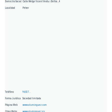
Domicilio Social
Calle Metge Vicent Verdu i Beltra , 4
Localidad
Petrer
Teléfono
96537...
Forma Jurídica
Sociedad limitada
Página Web
www.aluminguez.com
Otras Webs
www.aluminguez.es