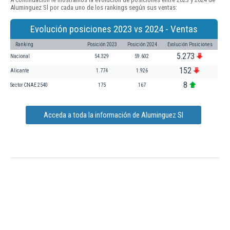
Aluminguez Sl por cada uno de los rankings según sus ventas:
Evolución posiciones 2023 vs 2024 - Ventas
Ranking
Posición 2023
Posición 2024
Evolución Posiciones
5.273
Nacional
54.329
59.602
152
Alicante
1.774
1.926
8
Sector CNAE 2540
175
167
Acceda a toda la información de Aluminguez Sl