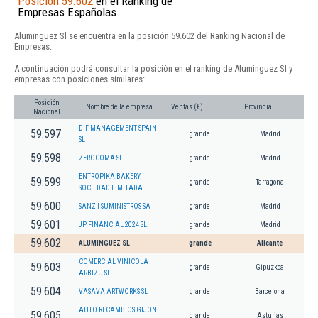
Posición 59.602
en el Ranking de
Empresas Españolas
Aluminguez Sl se encuentra en la posición 59.602 del Ranking Nacional de
Empresas.
A continuación podrá consultar la posición en el ranking de Aluminguez Sl y
empresas con posiciones similares:
Posición
Nombre de la empresa
Ventas (€)
Provincia
Nacional
DIF MANAGEMENT SPAIN
59.597
grande
Madrid
SL
59.598
ZEROCOMA SL
grande
Madrid
ENTROPIKA BAKERY,
59.599
grande
Tarragona
SOCIEDAD LIMITADA.
59.600
SANZ I SUMINISTROS SA
grande
Madrid
59.601
JP FINANCIAL 2024 SL.
grande
Madrid
59.602
ALUMINGUEZ SL
grande
Alicante
COMERCIAL VINICOLA
59.603
grande
Gipuzkoa
ARBIZU SL
59.604
VASAVA ARTWORKS SL
grande
Barcelona
AUTO RECAMBIOS GIJON
59.605
grande
Asturias