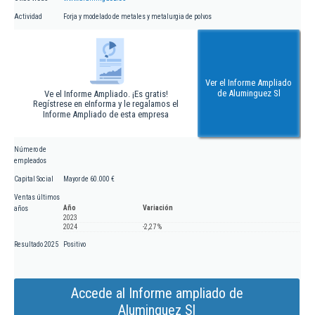
Actividad
Forja y modelado de metales y metalurgia de polvos
Ver el Informe Ampliado
de Aluminguez Sl
Ve el Informe Ampliado. ¡Es gratis!
Regístrese en eInforma y le regalamos el
Informe Ampliado de esta empresa
Número de
empleados
Capital Social
Mayor de 60.000 €
Ventas últimos
Año
Variación
años
2023
2024
-2,27 %
Resultado 2025
Positivo
Accede al Informe ampliado de
Aluminguez Sl