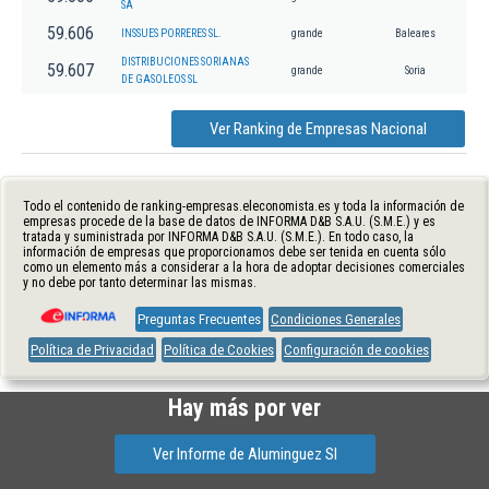
SA
59.606
INSSUES PORRERES SL.
grande
Baleares
DISTRIBUCIONES SORIANAS
59.607
grande
Soria
DE GASOLEOS SL
Ver Ranking de Empresas Nacional
Todo el contenido de ranking-empresas.eleconomista.es y toda la información de
empresas procede de la base de datos de INFORMA D&B S.A.U. (S.M.E.) y es
tratada y suministrada por INFORMA D&B S.A.U. (S.M.E.). En todo caso, la
información de empresas que proporcionamos debe ser tenida en cuenta sólo
como un elemento más a considerar a la hora de adoptar decisiones comerciales
y no debe por tanto determinar las mismas.
Preguntas Frecuentes
Condiciones Generales
Política de Privacidad
Política de Cookies
Configuración de cookies
Hay más por ver
Ver Informe de Aluminguez Sl