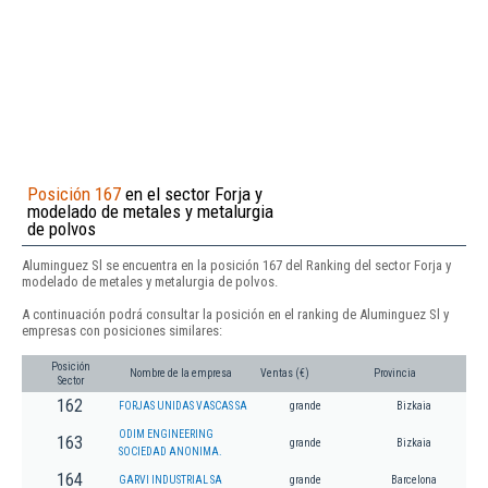
Posición 167
en el sector Forja y
modelado de metales y metalurgia
de polvos
Aluminguez Sl se encuentra en la posición 167 del Ranking del sector Forja y
modelado de metales y metalurgia de polvos.
A continuación podrá consultar la posición en el ranking de Aluminguez Sl y
empresas con posiciones similares:
Posición
Nombre de la empresa
Ventas (€)
Provincia
Sector
162
FORJAS UNIDAS VASCAS SA
grande
Bizkaia
ODIM ENGINEERING
163
grande
Bizkaia
SOCIEDAD ANONIMA.
164
GARVI INDUSTRIAL SA
grande
Barcelona