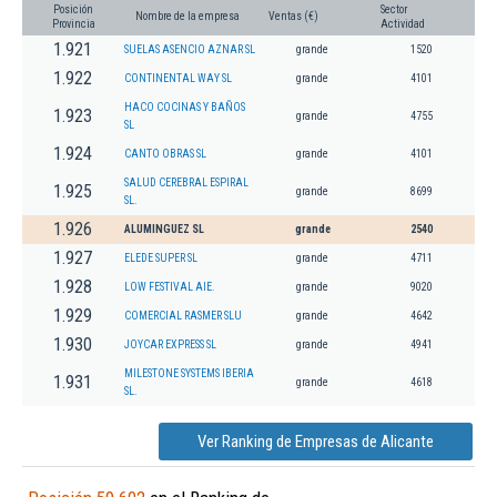
Posición
Sector
Nombre de la empresa
Ventas (€)
Provincia
Actividad
1.921
SUELAS ASENCIO AZNAR SL
grande
1520
1.922
CONTINENTAL WAY SL
grande
4101
HACO COCINAS Y BAÑOS
1.923
grande
4755
SL
1.924
CANTO OBRAS SL
grande
4101
SALUD CEREBRAL ESPIRAL
1.925
grande
8699
SL.
1.926
ALUMINGUEZ SL
grande
2540
1.927
ELEDE SUPER SL
grande
4711
1.928
LOW FESTIVAL AIE.
grande
9020
1.929
COMERCIAL RASMER SLU
grande
4642
1.930
JOYCAR EXPRESS SL
grande
4941
MILESTONE SYSTEMS IBERIA
1.931
grande
4618
SL.
Ver Ranking de Empresas de Alicante