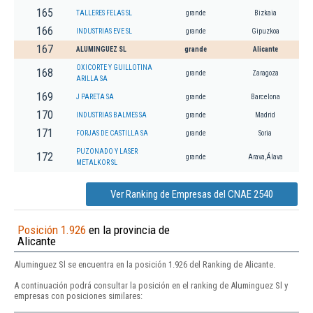
165
TALLERES FELAS SL
grande
Bizkaia
166
INDUSTRIAS EVE SL
grande
Gipuzkoa
167
ALUMINGUEZ SL
grande
Alicante
OXICORTE Y GUILLOTINA
168
grande
Zaragoza
ARILLA SA
169
J PARETA SA
grande
Barcelona
170
INDUSTRIAS BALMES SA
grande
Madrid
171
FORJAS DE CASTILLA SA
grande
Soria
PUZONADO Y LASER
172
grande
Arava,Álava
METALKOR SL
Ver Ranking de Empresas del CNAE 2540
Posición 1.926
en la provincia de
Alicante
Aluminguez Sl se encuentra en la posición 1.926 del Ranking de Alicante.
A continuación podrá consultar la posición en el ranking de Aluminguez Sl y
empresas con posiciones similares: