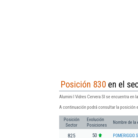
Posición 830
en el sec
Alumini I Vidres Cervera Sl se encuentra en l
A continuación podrá consultar la posición e
Posición
Evolución
Nombre de la
Sector
Posiciones
50
825
POMERIGGIO 