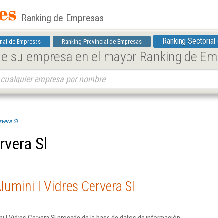
Ranking de Empresas
Ranking Sectorial
nal de Empresas
Ranking Provincial de Empresas
 de su empresa en el mayor Ranking de E
rvera Sl
rvera Sl
umini I Vidres Cervera Sl
i I Vidres Cervera Sl procede de la base de datos de información