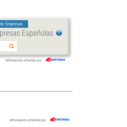
 de Empresas
mpresas Españolas
Información ofrecida por
Información ofrecida por