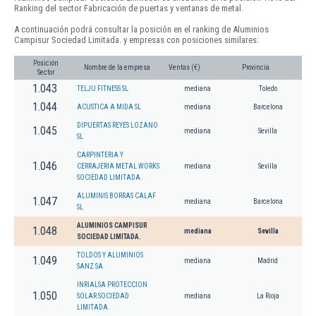
Ranking del sector Fabricación de puertas y ventanas de metal.
A continuación podrá consultar la posición en el ranking de Aluminios
Campisur Sociedad Limitada. y empresas con posiciones similares:
Posición
Nombre de la empresa
Ventas (€)
Provincia
Sector
1.043
TELJU FITNESS SL
mediana
Toledo
1.044
ACUSTICA A MIDA SL
mediana
Barcelona
DIPUERTAS REYES LOZANO
1.045
mediana
Sevilla
SL
CARPINTERIA Y
1.046
CERRAJERIA METAL WORKS
mediana
Sevilla
SOCIEDAD LIMITADA.
ALUMINIS BORRAS CALAF
1.047
mediana
Barcelona
SL
ALUMINIOS CAMPISUR
1.048
mediana
Sevilla
SOCIEDAD LIMITADA.
TOLDOS Y ALUMINIOS
1.049
mediana
Madrid
SANZ SA
INRIALSA PROTECCION
1.050
SOLAR SOCIEDAD
mediana
La Rioja
LIMITADA.