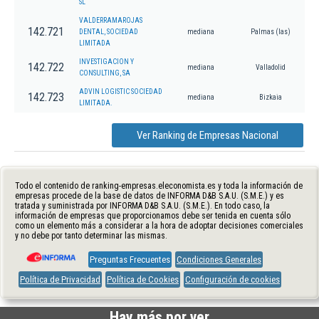
SL
VALDERRAMAROJAS
142.721
DENTAL, SOCIEDAD
mediana
Palmas (las)
LIMITADA
INVESTIGACION Y
142.722
mediana
Valladolid
CONSULTING, SA
ADVIN LOGISTIC SOCIEDAD
142.723
mediana
Bizkaia
LIMITADA.
Ver Ranking de Empresas Nacional
Todo el contenido de ranking-empresas.eleconomista.es y toda la información de
empresas procede de la base de datos de INFORMA D&B S.A.U. (S.M.E.) y es
tratada y suministrada por INFORMA D&B S.A.U. (S.M.E.). En todo caso, la
información de empresas que proporcionamos debe ser tenida en cuenta sólo
como un elemento más a considerar a la hora de adoptar decisiones comerciales
y no debe por tanto determinar las mismas.
Preguntas Frecuentes
Condiciones Generales
Política de Privacidad
Política de Cookies
Configuración de cookies
Hay más por ver