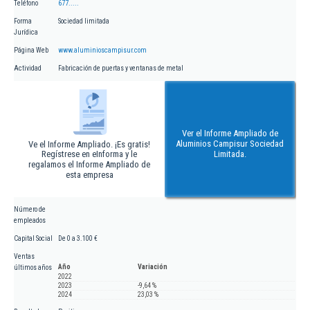
Teléfono
677.....
Forma
Sociedad limitada
Jurídica
Página Web
www.aluminioscampisur.com
Actividad
Fabricación de puertas y ventanas de metal
Ver el Informe Ampliado de
Aluminios Campisur Sociedad
Ve el Informe Ampliado. ¡Es gratis!
Regístrese en eInforma y le
Limitada.
regalamos el Informe Ampliado de
esta empresa
Número de
empleados
Capital Social
De 0 a 3.100 €
Ventas
Año
Variación
últimos años
2022
2023
-9,64 %
2024
23,03 %