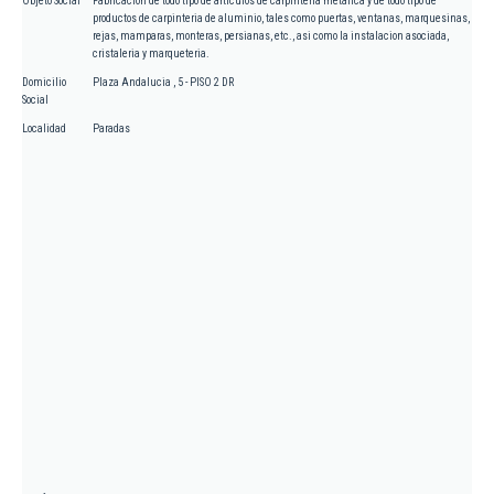
Objeto Social
Fabricacion de todo tipo de articulos de carpinteria metalica y de todo tipo de
productos de carpinteria de aluminio, tales como puertas, ventanas, marquesinas,
rejas, mamparas, monteras, persianas, etc., asi como la instalacion asociada,
cristaleria y marqueteria.
Domicilio
Plaza Andalucia , 5 - PISO 2 DR
Social
Localidad
Paradas