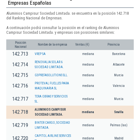
Empresas Españolas
Aluminios Campisur Sociedad Limitada. se encuentra en la posición 142.718
del Ranking Nacional de Empresas.
A continuación podrá consultar la posición en el ranking de Aluminios
Campisur Sociedad Limitada. y empresas con posiciones similares:
Posición
Nombre de la empresa
Ventas (€)
Provincia
Nacional
142.713
VREP SA
mediana
Barcelona
RENOVALIA SOLAR 6
142.714
mediana
Albacete
SOCIEDAD LIMITADA.
142.715
G3PREFASOLUTIONS SLL.
mediana
Murcia
PROTEVAL FUELLES PARA
142.716
mediana
Valencia
MAQUINARIA SL
TERA OBRAS Y SERVICIOS
142.717
mediana
Murcia
SL.
ALUMINIOS CAMPISUR
142.718
mediana
Sevilla
SOCIEDAD LIMITADA.
BINTER CARGO, SOCIEDAD
142.719
mediana
Palmas (las)
LIMITADA.
CAPITOL AIRLINE SERVICES
142.720
mediana
Madrid