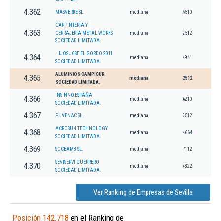
4.362
MASVERDE SL
mediana
5510
CARPINTERIA Y
4.363
CERRAJERIA METAL WORKS
mediana
2512
SOCIEDAD LIMITADA.
HIJOS JOSE EL GORDO 2011
4.364
mediana
4941
SOCIEDAD LIMITADA.
ALUMINIOS CAMPISUR
4.365
mediana
2512
SOCIEDAD LIMITADA.
INSINNO ESPAÑA
4.366
mediana
6210
SOCIEDAD LIMITADA.
4.367
PUVENAC SL.
mediana
2512
ACROSUN TECHNOLOGY
4.368
mediana
4664
SOCIEDAD LIMITADA.
4.369
SOCEAMB SL.
mediana
7112
SEVISERVI GUERRERO
4.370
mediana
4322
SOCIEDAD LIMITADA.
Ver Ranking de Empresas de Sevilla
Posición 142.718
en el Ranking de