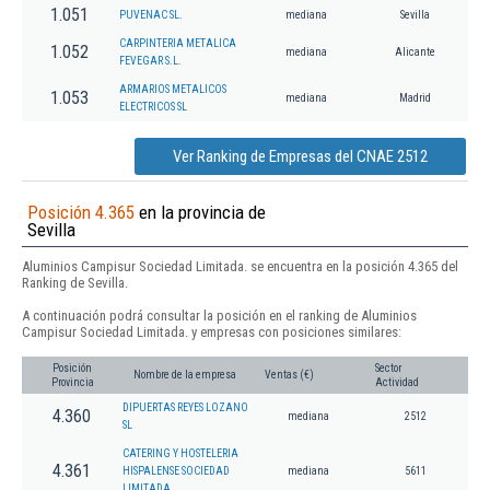
1.051
PUVENAC SL.
mediana
Sevilla
CARPINTERIA METALICA
1.052
mediana
Alicante
FEVEGAR S.L.
ARMARIOS METALICOS
1.053
mediana
Madrid
ELECTRICOS SL
Ver Ranking de Empresas del CNAE 2512
Posición 4.365
en la provincia de
Sevilla
Aluminios Campisur Sociedad Limitada. se encuentra en la posición 4.365 del
Ranking de Sevilla.
A continuación podrá consultar la posición en el ranking de Aluminios
Campisur Sociedad Limitada. y empresas con posiciones similares:
Posición
Sector
Nombre de la empresa
Ventas (€)
Provincia
Actividad
DIPUERTAS REYES LOZANO
4.360
mediana
2512
SL
CATERING Y HOSTELERIA
4.361
HISPALENSE SOCIEDAD
mediana
5611
LIMITADA