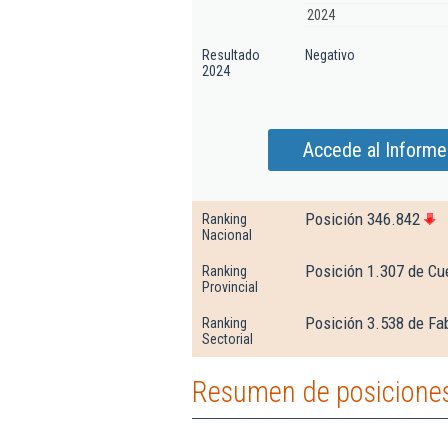
2024
Resultado
Negativo
2024
Accede al Informe
Posición 346.842
Ranking
Nacional
Posición 1.307 de C
Ranking
Provincial
Posición 3.538 de Fa
Ranking
Sectorial
Resumen de posiciones