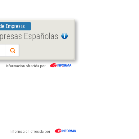
 de Empresas
mpresas Españolas
Información ofrecida por
Información ofrecida por